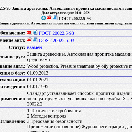
2.5-93 Защита древесины. Автоклавная пропитка маслянистыми за
Дата актуализации: 01.01.2021
ГОСТ 20022.5-93
Защита древесины. Автоклавная пропитка маслянистыми защитными средствам
бозначение:
ГОСТ 20022.5-93
ачение англ:
GOST 20022.5-93
Статус:
взамен
Защита древесины. Автоклавная пропитка масля
звание рус.:
средствами
вание англ.:
Wood protection. Pressure treatment by oily protective 
ения в базу:
01.09.2013
туализации:
01.01.2021
а введения:
01.01.1995
Стандарт устанавливает способы пропитки изделий
применения:
эксплуатируемых в условиях классов службы IX -
20022.2.
1 Технические требования
2 Методы контроля
Оглавление:
3 Требования безопасности
Приложение (справочное) Журнал регистрации да
древесины