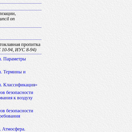
тизации,
uncil on
токлавная пропитка
 10-94, ИУС 8-94)
ы. Параметры
ы. Термины и
ы. Классификация»
тов безопасности
вания к воздуху
тов безопасности
требования
. Атмосфера.