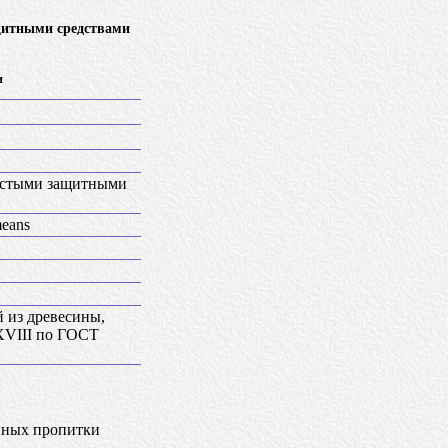
щитными средствами
и
нистыми защитными
means
 из древесины,
 XVIII по ГОСТ
нных пропитки