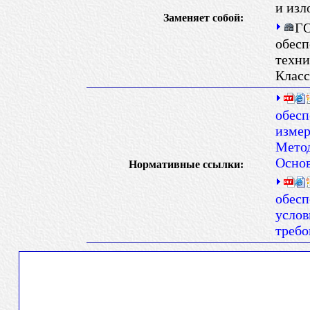
и из
Заменяет собой:
ГО
обесп
техни
Класс
обесп
измер
Метод
Осно
Нормативные ссылки:
обесп
услов
требо