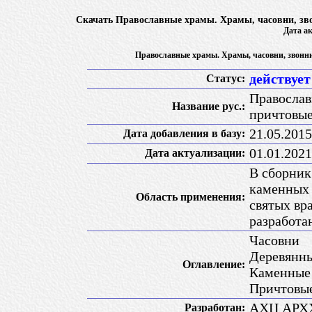
Скачать Православные храмы. Храмы, часовни, зв
Дата ак
Православные храмы. Храмы, часовни, звонн
действует
Статус:
Православ
Название рус.:
причтовые
21.05.2015
Дата добавления в базу:
01.01.2021
Дата актуализации:
В сборник
каменных 
Область применения:
святых вр
разработан
Часовни
Деревянн
Оглавление:
Каменные
Причтовые
АХЦ АРХХ
Разработан: