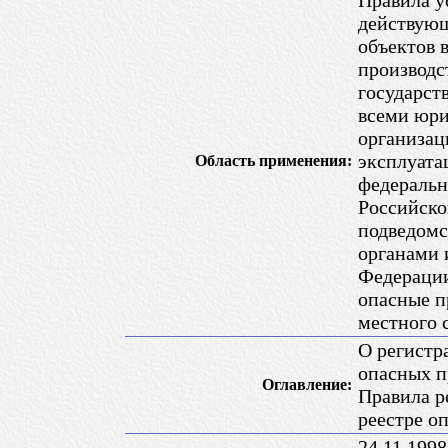
Правила у
действующ
объектов 
производс
государст
всеми юри
организа
эксплуата
Область применения:
федеральн
Российско
подведомс
органами 
Федерации
опасные п
местного 
О регистр
опасных п
Оглавление:
Правила р
реестре о
24.11.199