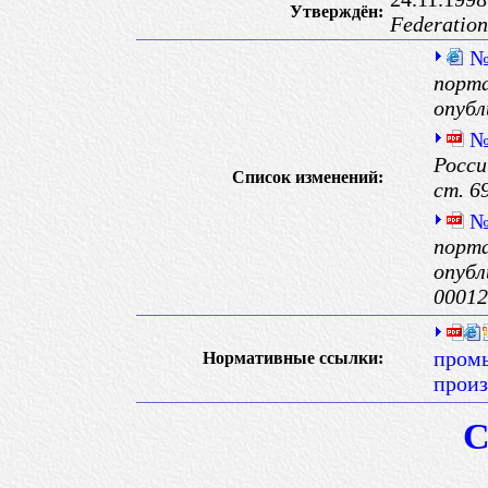
Утверждён:
Federation
№
порта
опубл
№
Росси
Список изменений:
ст. 6
№
порта
опубл
00012
пром
Нормативные ссылки:
произ
С