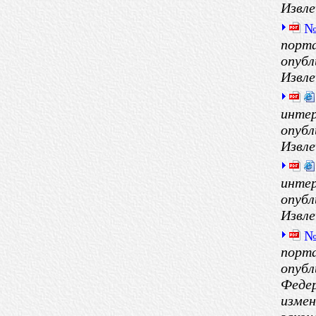
Извле
№
порта
опубл
Извле
интер
опубл
Извле
интер
опубл
Извле
№
порта
опубл
Федер
измен