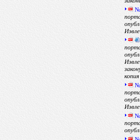
закон
№
порта
опубл
Извле
порта
опубл
Извле
закон
копия
№
порта
опубл
Извле
№
порта
опубл
№