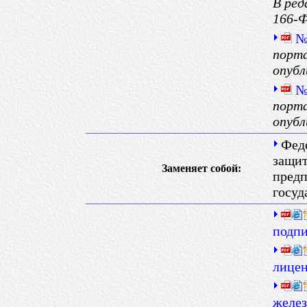
В ред
166-Ф
№
порта
опубл
№
порта
опубл
Феде
защит
Заменяет собой:
предп
госуд
подп
лицен
желез