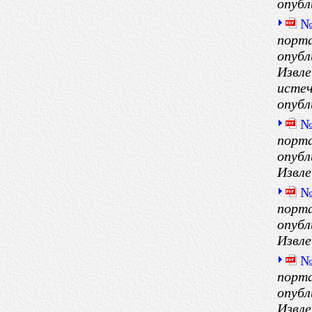
опубл
№
порта
опубл
Извле
истеч
опубл
№
порта
опубл
Извле
№
порта
опубл
Извле
№
порта
опубл
Извле