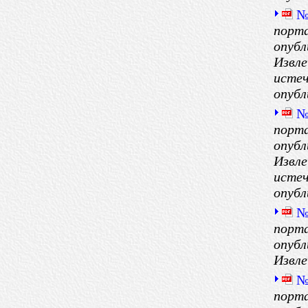
№
порта
опубл
Извле
истеч
опубл
№
порта
опубл
Извле
истеч
опубл
№
порта
опубл
Извле
№
порта