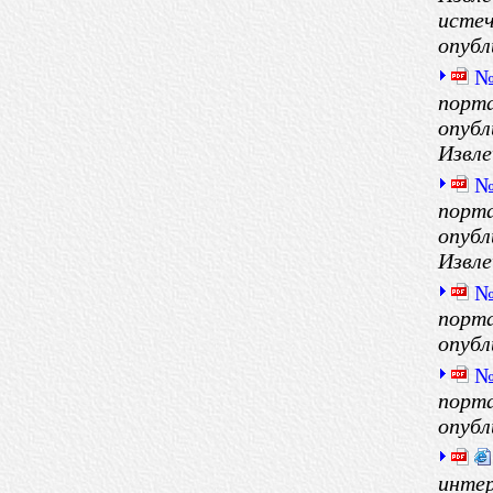
истеч
опубл
№
порта
опубл
Извле
№
порта
опубл
Извле
№
порта
опубл
№
порта
опубл
интер