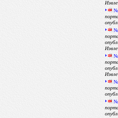
Извле
№
порта
опубл
№
порта
опубл
Извле
№
порта
опубл
Извле
№
порта
опубл
№
порта
опубл