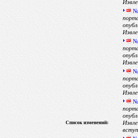
Извле
№
порта
опубл
Извле
№
порта
опубл
Извле
№
порта
опубл
Извле
№
порта
опубл
Извле
Список изменений:
вступ