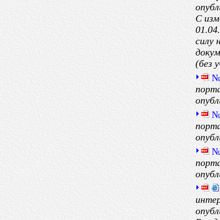
опубл
С изм
01.04
силу 
докум
(без 
№
порта
опубл
№
порта
опубл
№
порта
опубл
интер
опубл