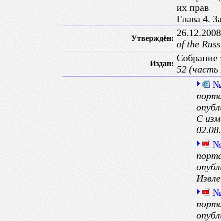
их прав
Глава 4. 
26.12.200
Утверждён:
of the Rus
Собрание 
Издан:
52 (часть 
№
порта
опубл
С изм
02.08
№
порта
опубл
Извле
№
порта
опубл