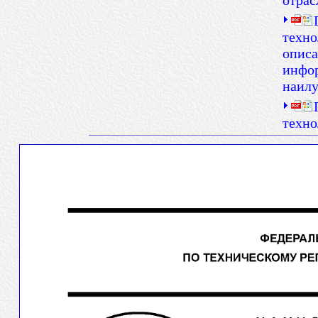
отрас
техно
описа
инфор
наил
техно