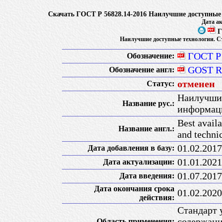
Скачать ГОСТ Р 56828.14-2016 Наилучшие доступные
Дата ак
Г
Наилучшие доступные технологии. С
ГОСТ Р 
Обозначение:
GOST R 
Обозначение англ:
отменен
Статус:
Наилучшие
Название рус.:
информаци
Best availa
Название англ.:
and techni
01.02.2017
Дата добавления в базу:
01.01.2021
Дата актуализации:
01.07.2017
Дата введения:
Дата окончания срока
01.02.2020
действия:
Стандарт 
содержани
Область применения: