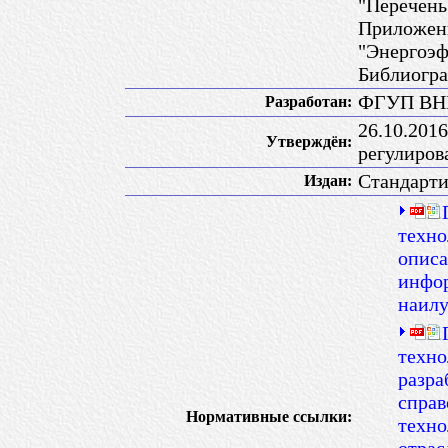
"Перечен
Приложени
"Энергоэф
Библиогр
ФГУП ВН
Разработан:
26.10.201
Утверждён:
регулиров
Стандарт
Издан:
техно
описа
инфор
наил
техно
разра
справ
Нормативные ссылки:
техно