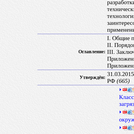
разработк
техническ
технологи
заинтерес
применен
I. Общие 
II. Поряд
III. Закл
Оглавление:
Приложен
Приложен
31.03.201
Утверждён:
РФ
(665)
Класс
загря
окру