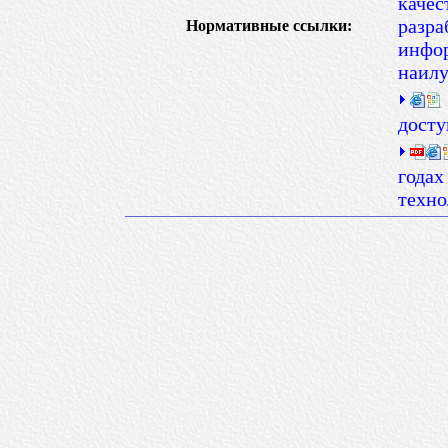
качес
разра
Нормативные ссылки:
инфор
наил
досту
годах
техно