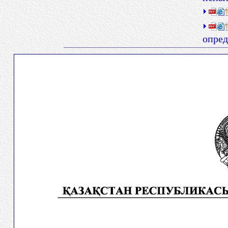
опред