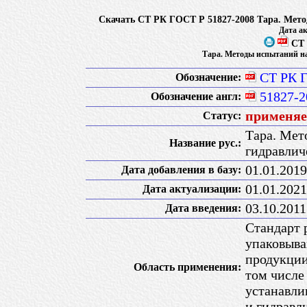
Скачать СТ РК ГОСТ Р 51827-2008 Тара. Мето
Дата ак
СТ 
Тара. Методы испытаний на
СТ РК 
Обозначение:
51827-2
Обозначение англ:
применяет
Статус:
Тара. Мет
Название рус.:
гидравлич
01.01.2019
Дата добавления в базу:
01.01.2021
Дата актуализации:
03.10.2011
Дата введения:
Стандарт 
упаковыва
продукции
Область применения:
том числе
устанавли
и гидравл