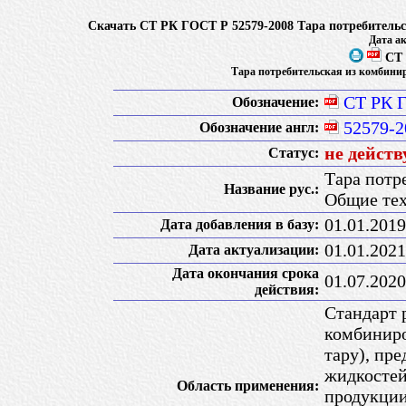
Скачать СТ РК ГОСТ Р 52579-2008 Тара потребитель
Дата ак
СТ 
Тара потребительская из комбини
СТ РК 
Обозначение:
52579-2
Обозначение англ:
не действ
Статус:
Тара потр
Название рус.:
Общие тех
01.01.2019
Дата добавления в базу:
01.01.2021
Дата актуализации:
Дата окончания срока
01.07.2020
действия:
Стандарт 
комбиниро
тару), пр
жидкостей
Область применения:
продукции