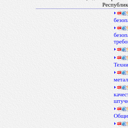
Республик
безоп
безоп
требо
Техни
метал
качес
штуч
Общие