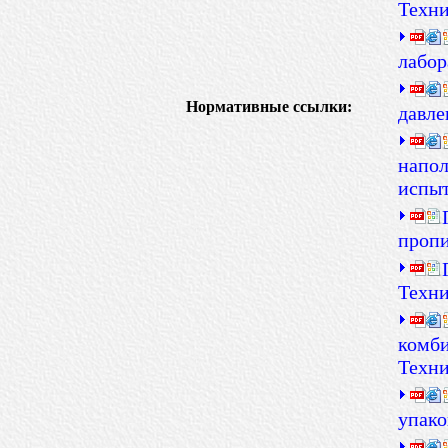
Техни
лабор
Нормативные ссылки:
давле
напол
испы
пропи
Техни
комби
Техни
упако