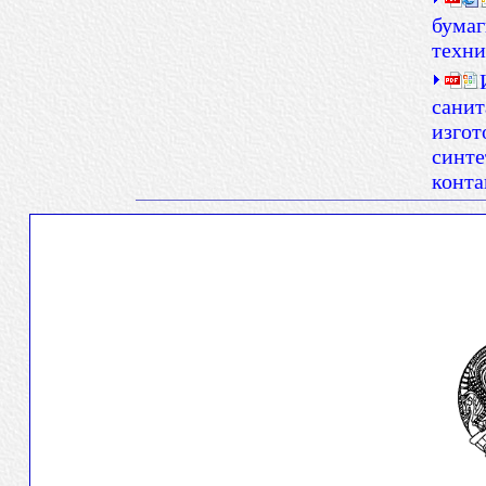
бумаг
техни
санит
изгот
синте
конта