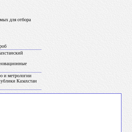
мых для отбора
роб
захстанский
нновационные
ию и метрологии
публики Казахстан