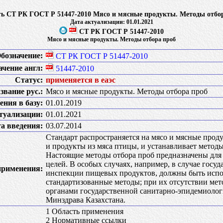
ь СТ РК ГОСТ Р 51447-2010 Мясо и мясные продукты. Методы отбо
Дата актуализации: 01.01.2021
СТ РК ГОСТ Р 51447-2010
Мясо и мясные продукты. Методы отбора проб
бозначение:
СТ РК ГОСТ Р 51447-2010
ачение англ:
51447-2010
Статус:
применяется в еаэс
звание рус.:
Мясо и мясные продукты. Методы отбора проб
ения в базу:
01.01.2019
туализации:
01.01.2021
а введения:
03.07.2014
Стандарт распространяется на мясо и мясные прод
и продукты из мяса птицы, и устанавливает методы
Настоящие методы отбора проб предназначены для
целей. В особых случаях, например, в случае госу
применения:
инспекции пищевых продуктов, должны быть исп
стандартизованные методы; при их отсутствии ме
органами государственной санитарно-эпидемиоло
Минздрава Казахстана.
1 Область применения
2 Нормативные ссылки