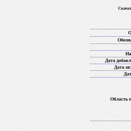
Скачат
О
Обозн
На
Дата добавл
Дата ак
Дат
Область 