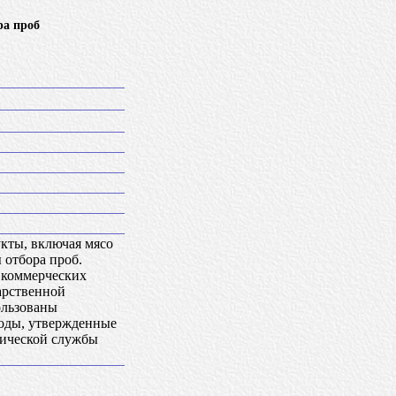
ра проб
укты, включая мясо
 отбора проб.
 коммерческих
дарственной
ользованы
тоды, утвержденные
гической службы