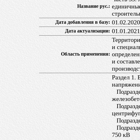
единичные
Название рус.:
строитель
01.02.2020
Дата добавления в базу:
01.01.2021
Дата актуализации:
Территори
и специал
определен
Область применения:
и составл
производс
Раздел 1.
напряжени
Подраздел
железобет
Подраздел
центрифуг
Подраздел
Подраздел
750 кВ