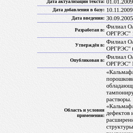
01.01.2009
Дата актуализации текста:
10.11.2009
Дата добавления в базу:
30.09.2005
Дата введения:
Филиал О
Разработан в:
ОРГРЭС" 1
Филиал О
Утверждён в:
ОРГРЭС" (
Филиал О
Опубликован в:
ОРГРЭС" 
«Кальмафл
порошковы
обладающ
тампонир
растворы.
«Кальмафл
Область и условия
дефектов 
применения:
расширени
структуры 