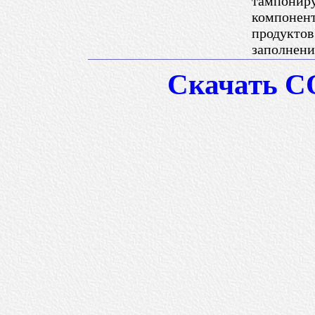
тампониру
компонент
продуктов
заполнени
Скачать СО