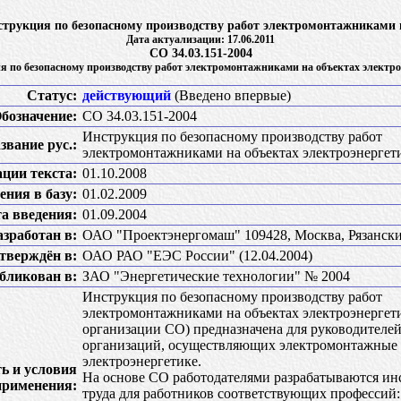
струкция по безопасному производству работ электромонтажниками 
Дата актуализации: 17.06.2011
СО 34.03.151-2004
я по безопасному производству работ электромонтажниками на объектах электро
Статус:
действующий
(Введено впервые)
бозначение:
СО 34.03.151-2004
Инструкция по безопасному производству работ
звание рус.:
электромонтажниками на объектах электроэнергет
ации текста:
01.10.2008
ения в базу:
01.02.2009
а введения:
01.09.2004
азработан в:
ОАО "Проектэнергомаш" 109428, Москва, Рязанский
тверждён в:
ОАО РАО "ЕЭС России" (12.04.2004)
бликован в:
ЗАО "Энергетические технологии" № 2004
Инструкция по безопасному производству работ
электромонтажниками на объектах электроэнергет
организации СО) предназначена для руководителей
организаций, осуществляющих электромонтажные 
электроэнергетике.
ь и условия
На основе СО работодателями разрабатываются ин
применения:
труда для работников соответствующих профессий: