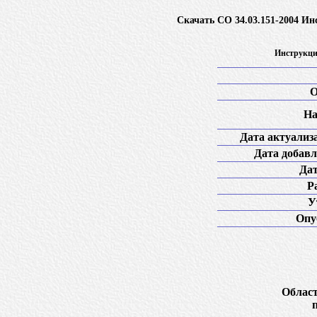
Скачать СО 34.03.151-2004 Ин
Инструкци
О
На
Дата актуализ
Дата добавл
Дат
Р
У
Опу
Област