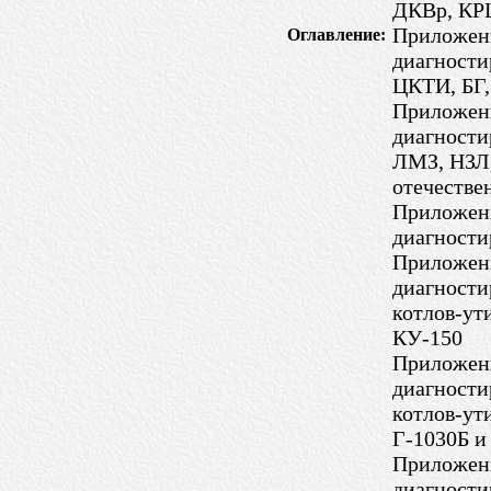
ДКВр, КР
Приложени
Оглавление:
диагности
ЦКТИ, БГ,
Приложени
диагности
ЛМЗ, НЗЛ,
отечестве
Приложени
диагности
Приложени
диагности
котлов-ут
КУ-150
Приложени
диагности
котлов-ут
Г-1030Б и
Приложени
диагности