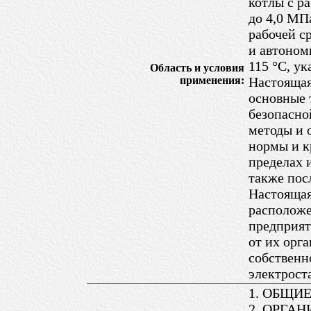
котлы с р
до 4,0 МП
рабочей с
и автоном
115 °С, ук
Область и условия
применения:
Настоящая
основные 
безопасно
методы и 
нормы и к
пределах 
также пос
Настоящая
расположе
предприят
от их орг
собственн
электрост
1. ОБЩИ
2. ОРГА