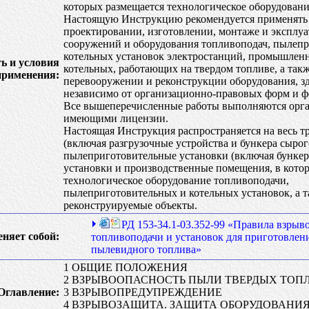
которых размещается технологическое оборудовани
Настоящую Инструкцию рекомендуется применять
проектировании, изготовлении, монтаже и эксплуа
сооружений и оборудования топливоподач, пылеп
котельных установок электростанций, промышлен
ь и условия
котельных, работающих на твердом топливе, а так
применения:
перевооружении и реконструкции оборудования, з
независимо от организационно-правовых форм и ф
Все вышеперечисленные работы выполняются орг
имеющими лицензии.
Настоящая Инструкция распространяется на весь т
(включая разгрузочные устройства и бункера сырог
пылеприготовительные установки (включая бункер
установки и производственные помещения, в кото
технологическое оборудование топливоподачи,
пылеприготовительных и котельных установок, а т
реконструируемые объекты.
РД 153-34.1-03.352-99 «Правила взрыв
еняет собой:
топливоподачи и установок для приготовлен
пылевидного топлива»
1 ОБЩИЕ ПОЛОЖЕНИЯ
2 ВЗРЫВООПАСНОСТЬ ПЫЛИ ТВЕРДЫХ ТОП
Оглавление:
3 ВЗРЫВОПРЕДУПРЕЖДЕНИЕ
4 ВЗРЫВОЗАЩИТА. ЗАЩИТА ОБОРУДОВАНИ