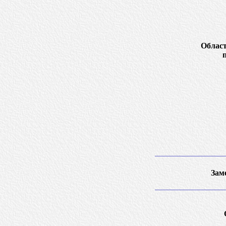
Област
Зам