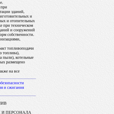
е.
 при
тации зданий,
риготовительных и
ных и отопительных
же при техническом
даний и сооружений
орм собственности.
анизациями,
ракт топливоподачи
о топлива),
а пыли), котельные
рых размещено
акже на все
обезопасности
ия и сжигания
ЛИВ
Я И ПЕРСОНАЛА