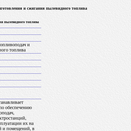
риготовления и сжигания пылевидного топлива
ия пылевидного топлива
топливоподач и
ного топлива
танавливает
 по обеспечению
оподач,
ктростанций,
плуатации их на
й и помещений, в