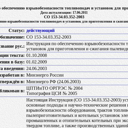
о обеспечению взрывобезопасности топливоподач и установок для п
Дата актуализации: 17.06.2011
СО 153-34.03.352-2003
ению взрывобезопасности топливоподач и установок для приготовления и сжиган
Статус:
действующий
бозначение:
СО 153-34.03.352-2003
Инструкция по обеспечению взрывобезопасности 
звание рус.:
установок для приготовления и сжигания пылевид
ации текста:
01.10.2008
ения в базу:
01.02.2009
а введения:
24.06.2003
азработан в:
Минэнерго России
тверждён в:
Минэнерго РФ (24.06.2003)
ЦПТИиТО ОРГРЭС № 2004
бликован в:
Типография ЦСИ № 2005
Настоящая Инструкция (СО 153-34.03.352-2003) ус
основные подходы и научно-технические решения
взрывобезопасности оборудования, трактов топлив
пылеприготовительных и котельных установок эле
промышленных и отопительных котельных при экс
твердом топливе, а также производственных здани