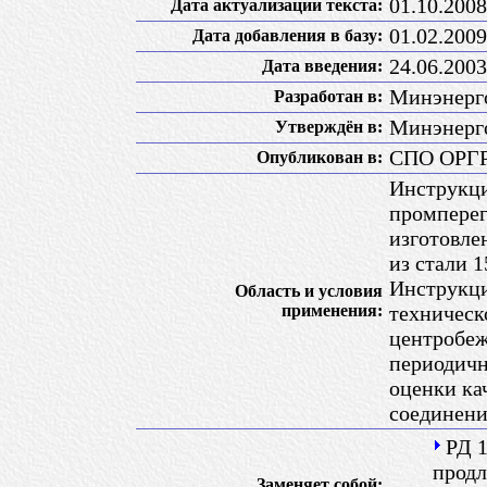
01.10.2008
Дата актуализации текста:
01.02.2009
Дата добавления в базу:
24.06.2003
Дата введения:
Минэнерг
Разработан в:
Минэнерго
Утверждён в:
СПО ОРГР
Опубликован в:
Инструкци
промперег
изготовле
из стали 
Инструкци
Область и условия
применения:
техническ
центробеж
периодичн
оценки ка
соединени
РД 1
продл
Заменяет собой: