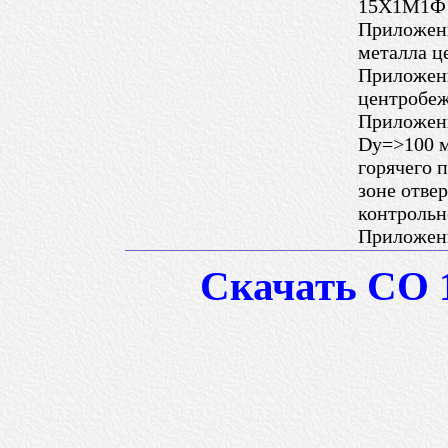
15Х1М1Ф
Приложен
металла ц
Приложен
центробе
Приложени
Dу=>100 м
горячего 
зоне отвер
контрольн
Приложени
Скачать СО 1