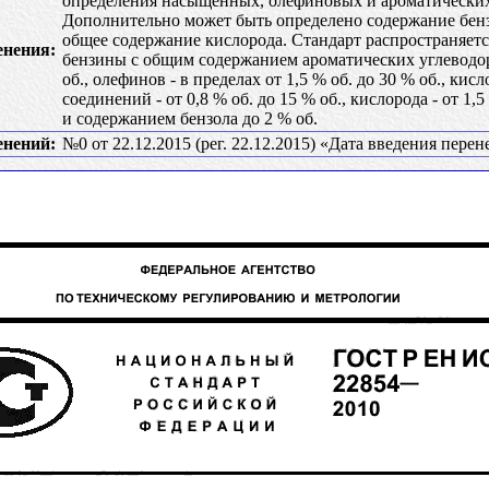
определения насыщенных, олефиновых и ароматических
Дополнительно может быть определено содержание бенз
общее содержание кислорода. Стандарт распространяет
енения:
бензины с общим содержанием ароматических углеводор
об., олефинов - в пределах от 1,5 % об. до 30 % об., ки
соединений - от 0,8 % об. до 15 % об., кислорода - от 1,5
и содержанием бензола до 2 % об.
енений:
№0 от 22.12.2015 (рег. 22.12.2015) «Дата введения перен