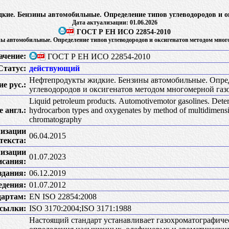
ие. Бензины автомобильные. Определение типов углеводородов и о
Дата актуализации: 01.06.2026
ГОСТ Р ЕН ИСО 22854-2010
ы автомобильные. Определение типов углеводородов и оксигенатов методом мног
ачение:
ГОСТ Р ЕН ИСО 22854-2010
Статус:
действующий
Нефтепродукты жидкие. Бензины автомобильные. Опре
е рус.:
углеводородов и оксигенатов методом многомерной газ
Liquid petroleum products. Аutomotivemotor gasolines. Dete
 англ.:
hydrocarbon types and oxygenates by method of multidimensi
chromatography
лизации
06.04.2015
текста:
лизации
01.07.2023
исания:
здания:
06.12.2019
едения:
01.07.2012
дартам:
EN ISO 22854:2008
сылки:
ISO 3170:2004;ISO 3171:1988
Настоящий стандарт устанавливает газохроматографиче