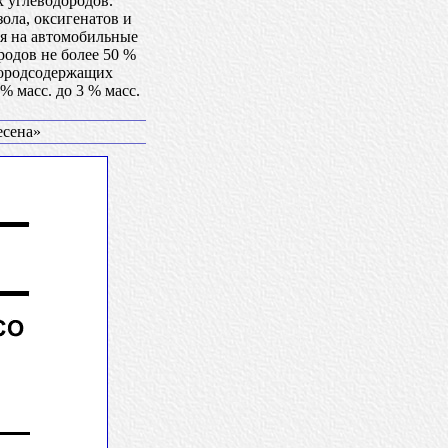
 углеводородов.
ола, оксигенатов и
ся на автомобильные
одов не более 50 %
слородсодержащих
 % масс. до 3 % масс.
есена»