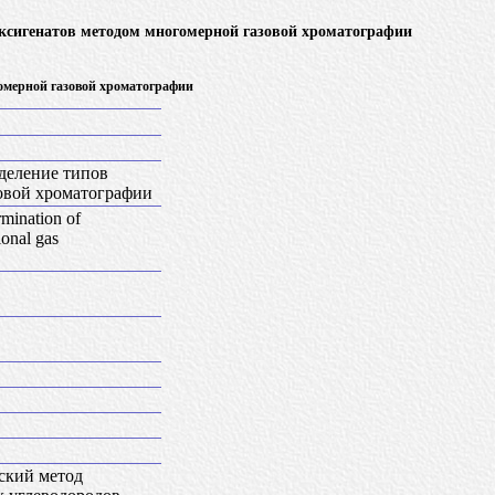
ксигенатов методом многомерной газовой хроматографии
омерной газовой хроматографии
деление типов
овой хроматографии
rmination of
onal gas
ский метод