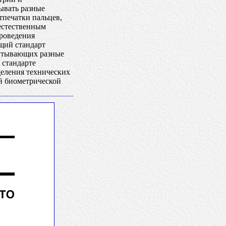
ывать разные
тпечатки пальцев,
 естественным
роведения
щий стандарт
читывающих разные
 стандарте
деления технических
й биометрической