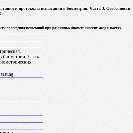
ания и протоколы испытаний в биометрии. Часть 3. Особенности
х
ости проведения испытаний при различных биометрических модальностях
рическая.
 биометрии. Часть
биометрических
 testing
трии и