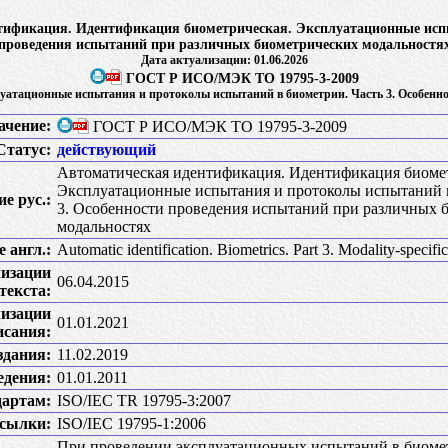
ификация. Идентификация биометрическая. Эксплуатационные испыт
проведения испытаний при различных биометрических модальностя
Дата актуализации: 01.06.2026
ГОСТ Р ИСО/МЭК ТО 19795-3-2009
атационные испытания и протоколы испытаний в биометрии. Часть 3. Особенн
ачение:
ГОСТ Р ИСО/МЭК ТО 19795-3-2009
Статус:
действующий
Автоматическая идентификация. Идентификация биомет
Эксплуатационные испытания и протоколы испытаний в
е рус.:
3. Особенности проведения испытаний при различных 
модальностях
 англ.:
Automatic identification. Biometrics. Part 3. Modality-specific
лизации
06.04.2015
текста:
лизации
01.01.2021
исания:
здания:
11.02.2019
едения:
01.01.2011
дартам:
ISO/IEC TR 19795-3:2007
сылки:
ISO/IEC 19795-1:2006
При проведении эксплуатационных испытаний в биоме