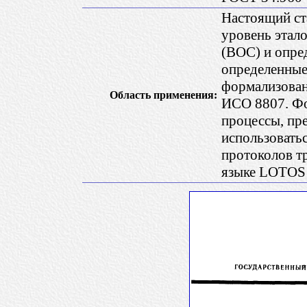
Настоящий ст
уровень этал
(ВОС) и опре
определенные
формализован
Область применения:
ИСО 8807. Фо
процессы, пр
использовать
протоколов т
языке LOTOS