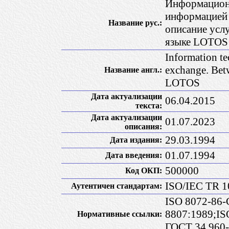
Информационн
информацией 
Название рус.:
описание усл
языке LОТОS
Information t
exchange. Betw
Название англ.:
LOTOS
Дата актуализации
06.04.2015
текста:
Дата актуализации
01.07.2023
описания:
29.03.1994
Дата издания:
01.07.1994
Дата введения:
500000
Код ОКП:
ISO/IEC TR 1
Аутентичен стандартам:
ISO 8072-86-
8807:1989;IS
Нормативные ссылки:
ГОСТ 34.960