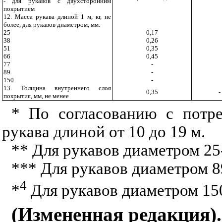
- для рукавов с двухсторонним
покрытием
12. Масса рукава длиной 1 м, кг, не
более, для рукавов диаметром, мм:
25
0,17
38
0,26
51
0,35
66
0,45
77
-
89
-
150
-
13. Толщина внутреннего слоя
0,35
-
покрытия, мм, не менее
* По согласованию с потре
рукава длиной от 10 до 19 м.
** Для рукавов диаметром 25
*** Для рукавов диаметром 8
4
*
Для рукавов диаметром 15
(Измененная редакция).