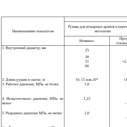
Рукава для пожарных кранов и пере
Наименование показателя
мотопомп
Пред
Номинал.
откло
1. Внутренний диаметр, мм
25
38
51
+2
66
2. Длина рукава в скатке, м
10, 15 или 20*
±
3. Рабочее давление, МПа, не более
1,0
4. Испытательное давление, МПа, не
1,25
менее
-
5. Разрывное давление МПа, не менее
2,0
-