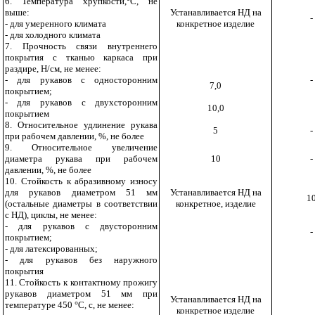
6. Температура хрупкости,
°
С, не
выше:
Устанавливается НД на
-
- для умеренного климата
конкретное изделие
- для холодного климата
7. Прочность связи внутреннего
покрытия с тканью каркаса при
раздире, Н/см, не менее:
- для рукавов с односторонним
-
7,0
покрытием;
- для рукавов с двухсторонним
10,0
покрытием
8. Относительное удлинение рукава
5
-
при рабочем давлении, %, не более
9. Относительное увеличение
диаметра рукава при рабочем
10
-
давлении, %, не более
10. Стойкость к абразивному износу
для рукавов диаметром 51 мм
Устанавливается НД на
1
(остальные диаметры в соответствии
конкретное, изделие
с НД), циклы, не менее:
- для рукавов с двусторонним
-
покрытием;
- для латексированных;
- для рукавов без наружного
покрытия
11. Стойкость к контактному прожигу
рукавов диаметром 51 мм при
Устанавливается НД на
температуре 450 °C, с, не менее:
конкретное изделие