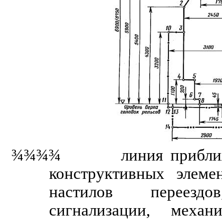
¾¾¾¾
линия приближени
конструктивных элемен
настилов переездо
сигнализации, меха