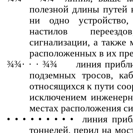
полезной длины путей 
ни одно устройство,
настилов переездо
сигнализации, а также
расположенных в их пре
¾¾·
·
·
¾¾
линия приближе
подземных тросов, каб
относящихся к пути соо
исключением инженерн
местах расположения си
• • • • • • • • • линия пр
тоннелей, перил на мос