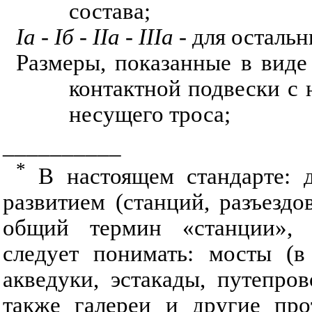
состава;
Iа - Iб - IIа - IIIa -
для остальн
Размеры, показанные в виде 
контактной подвески с 
несущего троса;
__________
*
В настоящем стандарте: д
развитием (станций, разъезд
общий термин «станции»,
следует понимать: мосты (в
акведуки, эстакады, путепро
также галереи и другие про