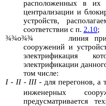
расположенных в их п
централизации и блоки
устройств, располаг
соответствии с п.
2.10
;
¾¾
о
¾¾
линия приближе
сооружений и устройст
электрификация к
электрификации данног
том числе:
I - II - III -
для перегонов, а 
инженерных сооруж
предусматривается те