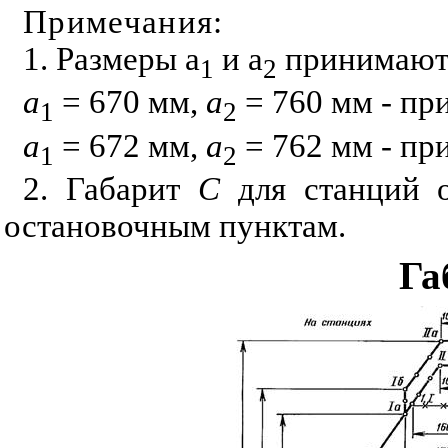
Примечания
:
1. Размеры а
и а
принимают
1
2
а
= 670 мм,
а
= 760 мм - пр
1
2
a
= 672 мм,
а
= 762 мм - пр
1
2
2. Габарит
С
для станций о
остановочным пунктам.
Га