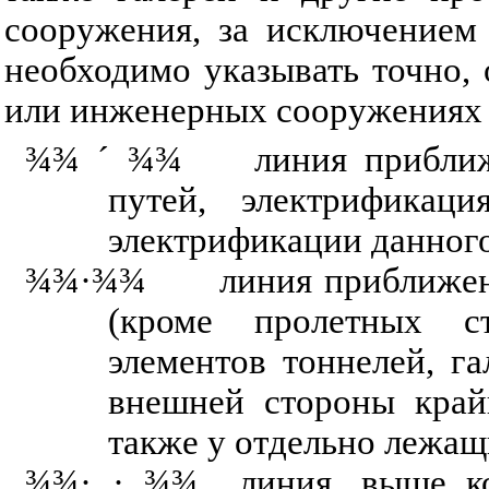
сооружения, за исключением 
необходимо указывать точно,
или инженерных сооружениях 
¾¾
´
¾¾
линия приближен
путей, электрификац
электрификации данног
¾¾·¾¾
линия приближения
(кроме пролетных ст
элементов тоннелей, г
внешней стороны край
также у отдельно лежащ
¾¾·
·
¾¾
линия, выше кот