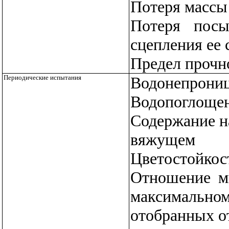
Потеря массы
Потеря посы
сцепления ее
Предел прочн
Периодические испытания
Водонепрони
Водопоглоще
Содержание н
вяжущем
Цветостойкос
Отношение м
максимально
отобранных от