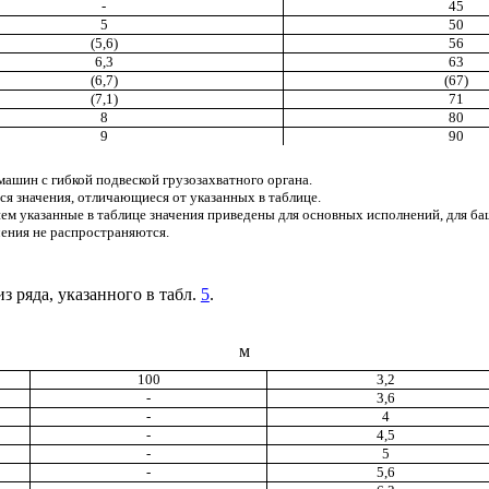
-
45
5
50
(5,6)
56
6,3
63
(6,7)
(67)
(7,1)
71
8
80
9
90
ашин с гибкой подвеской грузозахватного органа.
я значения, отличающиеся от указанных в таблице.
ием указанные в таблице значения приведены для основных исполнений, для ба
чения не распространяются.
з ряда, указанного в табл.
5
.
м
100
3,2
-
3,6
-
4
-
4,5
-
5
-
5,6