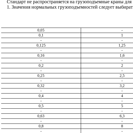
Стандарт не распространяется на грузоподъемные краны для п
1. Значения нормальных грузоподъемностей следует выбирать 
0,05
-
0,1
1
-
-
0,125
1,25
-
-
0,16
1,6
-
-
0,2
2
-
-
0,25
2,5
-
-
0,32
3,2
-
-
0,4
4
-
-
0,5
5
-
-
0,63
6,3
-
-
0,8
8
-
-