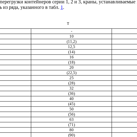
ерегрузки контейнеров серии 1, 2 и 3, краны, устанавливаемые 
из ряда, указанного в табл.
1
.
т
-
10
(11,2)
12,5
(14)
16
(18)
20
(22,5)
25
(28)
32
(36)
40
(45)
50
(56)
63
(71)
80
(90)