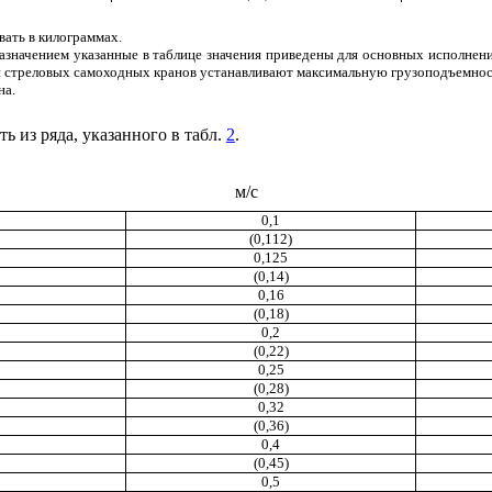
вать в килограммах.
назначением указанные в таблице значения приведены для основных исполнени
 стреловых самоходных кранов устанавливают максимальную грузоподъемнос
на.
ь из ряда, указанного в табл.
2
.
м/с
0,1
(0,112)
0,125
(0,14)
0,16
(0,18)
0,2
(0,22)
0,25
(0,28)
0,32
(0,36)
0,4
(0,45)
0,5