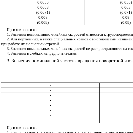
0,0056
(0,056)
0,0063
0,063
(0,0071)
(0,071)
0,008
0,08
(0,009)
(0,09)
Примечания:
1. Значения номинальных линейных скоростей относятся к грузоподъемным
2. Для портальных, а также специальных кранов с многоцелевым назначен
при работе их с основной стрелой.
3. Значения номинальных линейных скоростей не распространяются на сн
4. Значения в скобках непредпочтительны.
3. Значения номинальной частоты вращения поворотной части
-
-
-
-
-
-
-
Примечания:
1. Для портальных, а также специальных кранов с многоцелевым назначе