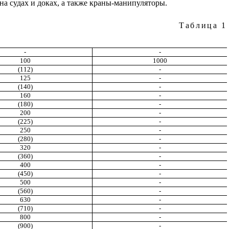
на судах и доках, а также краны-манипуляторы.
Таблица 1
-
-
100
1000
(112)
-
125
-
(140)
-
160
-
(180)
-
200
-
(225)
-
250
-
(280)
-
320
-
(360)
-
400
-
(450)
-
500
-
(560)
-
630
-
(710)
-
800
-
(900)
-