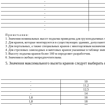
-
-
-
-
-
-
-
-
Примечания:
1. Значения номинальных высот подъема приведены для грузоподъемных м
2. Для кранов, которые монтируются в существующих зданиях, допускаютс
3. Для портальных, а также специальных кранов с многоцелевым назначен
4. Для стреловых самоходных и мачтовых кранов указанные в таблице зна
5. Высоту подъема кранов более 160 м определяет разработчик.
6. Значения в скобках непредпочтительны.
5. Значения максимального вылета кранов следует выбирать и
-
10
-
11,2
-
12,5
-
14
1,6
16
1,8
18