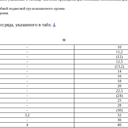
бкой подвеской грузозахватного органа.
щения.
з ряда, указанного в табл.
4
.
м
-
10
-
11,2
-
(12)
-
12,5
-
(13,2)
-
14
-
16
-
18
-
20
-
22,5
-
(24)
-
25
-
28
-
(30)
3,2
32
-
36
4
40