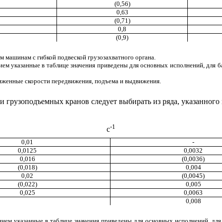
(0,56)
0,63
(0,71)
0,8
(0,9)
 машинам с гибкой подвеской грузозахватного органа.
ием указанные в таблице значения приведены для основных исполнений, для б
иженные скорости передвижения, подъема и выдвижения.
 грузоподъемных кранов следует выбирать из ряда, указанного 
-1
с
0,01
-
0,0125
0,0032
0,016
(0,0036)
(0,018)
0,004
0,02
(0,0045)
(0,022)
0,005
0,025
0,0063
0,008
нием указанные в таблице значения приведены для основных исполнений, для