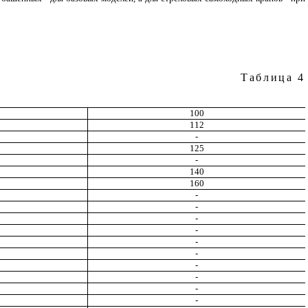
Таблица 4
100
112
-
125
-
140
160
-
-
-
-
-
-
-
-
-
-