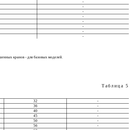
-
-
-
-
-
-
-
-
шенных кранов - для базовых моделей.
Таблица 5
32
-
36
-
40
-
45
-
50
-
56
-