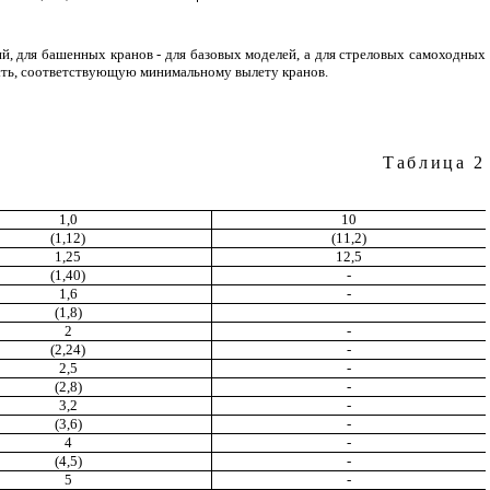
й, для башенных кранов - для базовых моделей, а для стреловых самоходных
ть, соответствующую минимальному вылету кранов.
Таблица 2
1,0
10
(1,12)
(11,2)
1,25
12,5
(1,40)
-
1,6
-
(1,8)
2
-
(2,24)
-
2,5
-
(2,8)
-
3,2
-
(3,6)
-
4
-
(4,5)
-
5
-