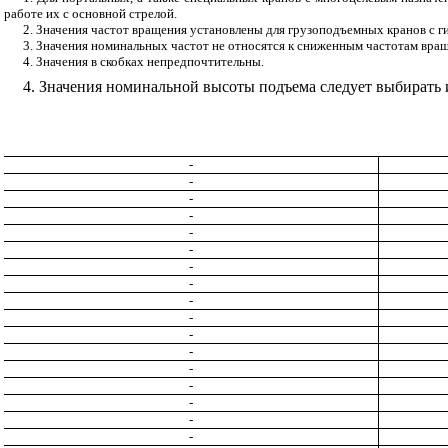
работе их с основной стрелой.
2. Значения частот вращения установлены для грузоподъемных кранов с ги
3. Значения номинальных частот не относятся к сниженным частотам вра
4. Значения в скобках непредпочтительны.
4. Значения номинальной высоты подъема следует выбирать и
-
-
-
-
-
-
-
-
-
-
-
-
-
-
-
-
-