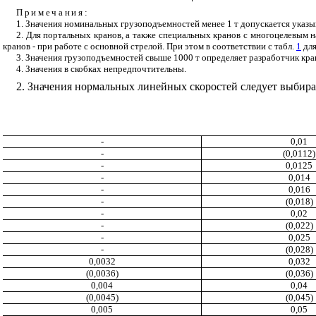
Примечания:
1. Значения номинальных грузоподъемностей менее 1 т допускается указы
2. Для портальных кранов, а также специальных кранов с многоцелевым 
кранов - при работе с основной стрелой. При этом в соответствии с табл.
1
для
3. Значения грузоподъемностей свыше 1000 т определяет разработчик кра
4. Значения в скобках непредпочтительны.
2. Значения нормальных линейных скоростей следует выбират
-
0,01
-
(0,0112)
-
0,0125
-
0,014
-
0,016
-
(0,018)
-
0,02
-
(0,022)
-
0,025
-
(0,028)
0,0032
0,032
(0,0036)
(0,036)
0,004
0,04
(0,0045)
(0,045)
0,005
0,05