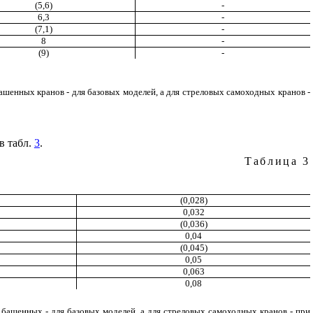
(5,6)
-
6,3
-
(7,1)
-
8
-
(9)
-
ашенных кранов - для базовых моделей, а для стреловых самоходных кранов -
в табл.
3
.
Таблица 3
(0,028)
0,032
(0,036)
0,04
(0,045)
0,05
0,063
0,08
 башенных - для базовых моделей, а для стреловых самоходных кранов - при