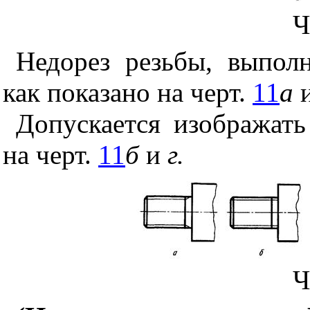
Ч
Недорез резьбы, выпол
как показано на черт.
11
а
Допускается изображать
на черт.
11
б
и
г.
Ч