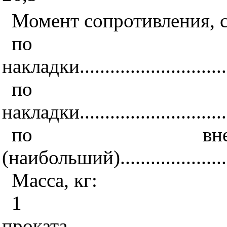
Момент сопротивления, 
по 
накладки...............................
по 
накладки...............................
по внеш
(наибольший).......................
Масса, кг:
1
проката..................................