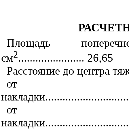
РАСЧЕТ
Площадь поперечн
2
см
....................... 26,65
Расстояние до центра тяж
от 
накладки...............................
от 
накладки...............................