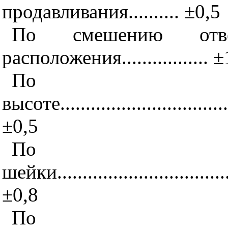
продавливания.......... ±0,5
По смешению отве
расположения................. ±
По
высоте....................................
±0,5
По т
шейки....................................
±0,8
По