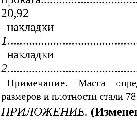
20,92
накладки
1
.......................................
накладки
2
........................................
Примечание
. Масса опре
размеров и плотности стали 78
ПРИЛОЖЕНИЕ.
(Измене