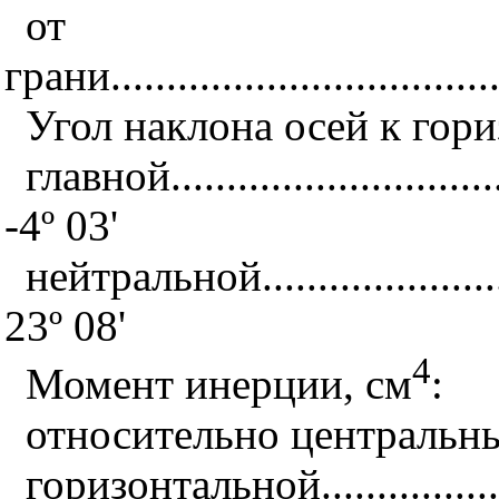
от в
грани...................................
Угол наклона осей к гори
главной................................
-4º 03'
нейтральной...........................
23º 08'
4
Момент инерции, см
:
относительно центральны
горизонтальной.......................