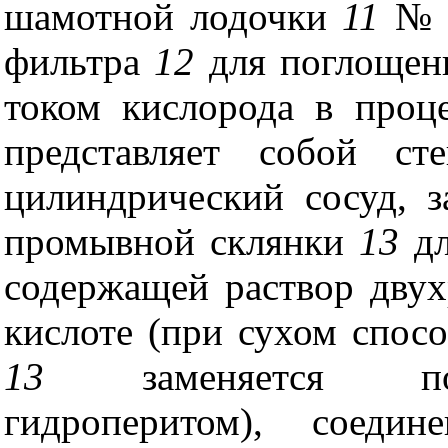
шамотной лодочки
11
№ 
фильтра
12
для поглощен
током кислорода в проц
представляет собой ст
цилиндрический сосуд, з
промывной склянки
13
дл
содержащей раствор двух
кислоте (при сухом спос
13
заменяется погл
гидроперитом)
, соедин