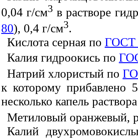
3
0,04 г/см
в растворе гид
3
80
), 0,4 г/см
.
Кислота серная по
ГОСТ 
Калия гидроокись по
ГОС
Натрий хлористый по
ГО
к которому прибавлено 5
несколько капель раствор
Метиловый оранжевый, ра
Калий двухромовокис