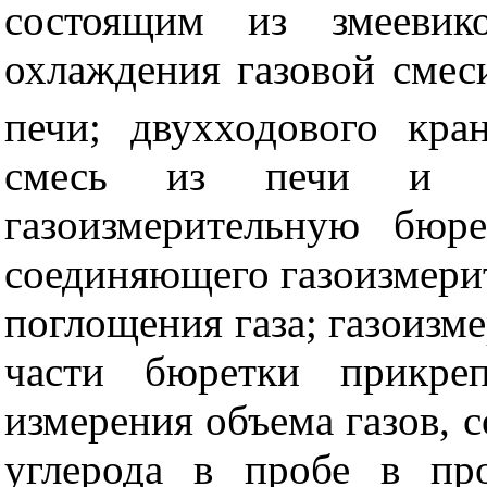
состоящим из змеевик
охлаждения газовой смес
печи; двухходового кр
смесь из печи и хо
газоизмерительную бюр
соединяющего газоизмери
поглоще
ния газа; газоиз
части бюретки прикре
измерения объема газов, 
углерода в пробе в про