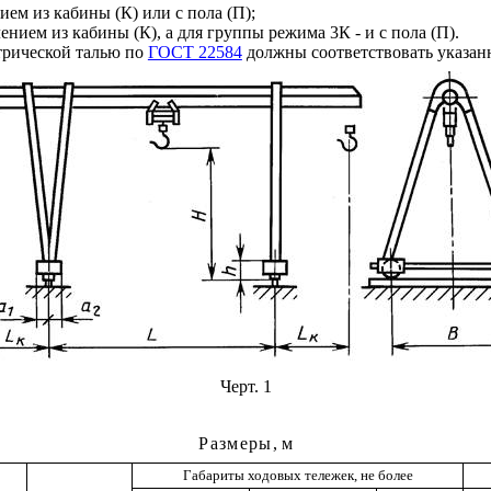
ем из кабины (К) или с пола (П);
ением из кабины (К), а для группы режима 3К - и с пола (П).
трической талью по
ГОСТ 22584
должны соответствовать указан
Черт. 1
Размеры
, м
Габариты ходовых тележек, не более