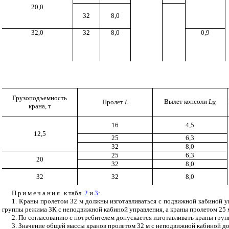
20,0
32
8,0
32,0
32
8,0
0,9
Грузоподъемность
Вылет консоли
L
Пролет
L
K
крана, т
16
4,5
12,5
25
6,3
32
8,0
25
6,3
20
32
8,0
32
32
8,0
Примечания
к табл.
2
и
3
:
1. Краны пролетом 32 м должны изготавливаться с подвижной кабиной уп
группы режима 3К с неподвижной кабиной управления, а краны пролетом 25 м
2. По согласованию с потребителем допускается изготавливать краны груп
3. Значение общей массы кранов пролетом 32 м с неподвижной кабиной до