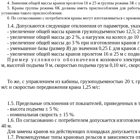
4. Значения общей массы кранов пролетом 16 и 25 м группы режима 3К с 
5. Краны группы режима 6К должны иметь приспособления для работы 
установки такого приспособления.
6. По согласованию с потребителем краны могут изготавливаться с крюков
1.4. Допускаются следующие отклонения от параметров, указ
- увеличение общей массы кранов грузоподъемностью 12,5; 20 
- увеличение общей массы до 2 %, а нагрузок на колесо до 1
- увеличение общей массы до 3 % при изготовлении кранов 
- уменьшение базы (размер
В
)
до значения 0,25
L
для кранов 
- увеличение общей массы кранов пролетом 16 и 25 м с подв
Пример условного обозначения
козлового электри
м, высотой подъема 9 м, скоростью подъема груза 0,10 м/с, ско
То же, с управлением из кабины, грузоподъемностью 20 т, г
м/с и скоростью передвижения крана 1,25 м/с:
1.5. Предельные отклонения от показателей, приведенных в 
- высота подъема ± 5 %;
- номинальная скорость ± 15 %.
1.6. По согласованию с потребителем допускается изготовле
40 м.
Для замены кранов на действующих площадках допускается из
1.7. Рекомендуемые типы крановых рельсов в зависимости о