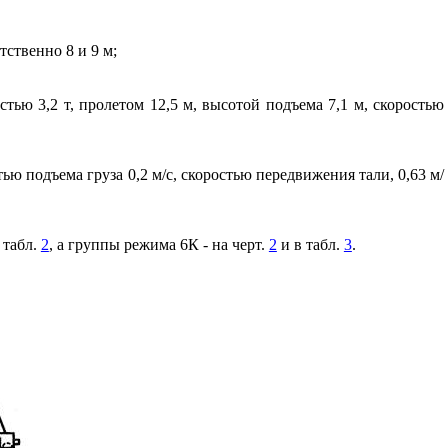
тственно 8 и 9 м;
тью 3,2 т, пролетом 12,5 м, высотой подъема 7,1 м, скоростью
ью подъема груза 0,2 м/с, скоростью передвижения тали, 0,63 м/
 табл.
2
, а группы режима 6К - на черт.
2
и в табл.
3
.