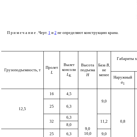
Примечание
. Черт.
1
и
2
не определяют конструкцию крана.
Габариты х
Вылет
Высота
База
В,
Пролет
консоли
Грузоподъемность, т
подъема
не
L
L
Н
менее
K
Наружный
а
1
16
4,5
9,0
25
6,3
12,5
6,3
32
11,2
0,8
8,0
9,0
10,0
25
6,3
9,0