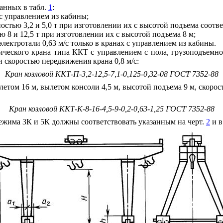
анных в табл.
1
:
 с управлением из кабины;
остью 3,2 и 5,0 т при изготовлении их с высотой подъема соотве
 8 и 12,5 т при изготовлении их с высотой подъема 8 м;
электротали 0,63 м/с только в кранах с управлением из кабины.
ического крана типа ККТ с управлением с пола, грузоподъемнос
и скоростью передвижения крана 0,8 м/с:
Кран козловой ККТ-П-3,2-12,5-7,1-0,125-0,32-08 ГОСТ 7352-88
етом 16 м, вылетом консоли 4,5 м, высотой подъема 9 м, скорост
Кран козловой ККТ-К-8-16-4,5-9-0,2-0,63-1,25 ГОСТ 7352-88
ежима 3К и 5К должны соответствовать указанным на черт.
2
и в