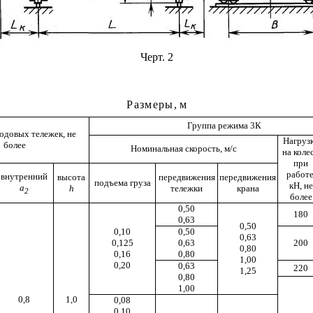
Черт. 2
Размеры
, м
Группа режима 3К
одовых тележек, не
Нагруз
более
Номинальная скорость, м/с
на коле
при
работе
внутренний
высота
передвижения
передвижения
подъема груза
кН, не
а
h
тележки
крана
2
более
0,50
180
0,63
0,50
0,10
0,50
0,63
0,125
0,63
200
0,80
0,16
0,80
1,00
0,20
0,63
220
1,25
0,80
1,00
0,8
1,0
0,08
0,10