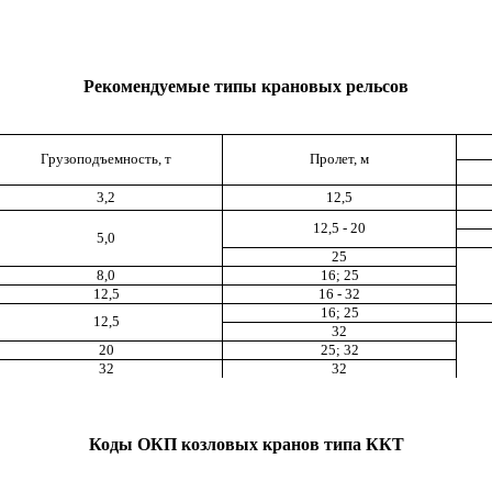
Рекомендуемые типы крановых рельсов
Грузоподъемность, т
Пролет, м
3,2
12,5
12,5 - 20
5,0
25
8,0
16; 25
12,5
16 - 32
16; 25
12,5
32
20
25; 32
32
32
Коды ОКП козловых кранов типа ККТ