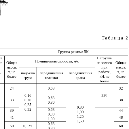
Таблица
2
Группа режима 5К
ка
Нагрузка
Номинальная скорость, м/с
со
Общая
на колесо
Общая
масса,
при
масса,
,
т, не
работе,
т, не
подъема
передвижения
передвижения
более
кН, не
более
груза
тележки
крана
более
24
0,63
32
220
0,16
0,63
33
0,20
38
0,80
0,25
0,80
0,32
0,63
39
44
1,00
0,80
1,25
41
48
1,00
1,60
0,63
50
0,125
60
0,80