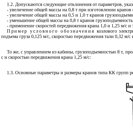
1.2. Допускаются следующие отклонения от параметров, указ
- увеличение общей массы на 0,8 т при изготовлении кранов
- увеличение общей массы на 0,5 и 1,0 т кранов грузоподъемн
- уменьшение общей массы на 0,8 т кранов грузоподъемностью
- применение скоростей передвижения крана 1,0 и 1,25 м/с и 
Пример условного обозначения
козлового электр
подъема груза 0,125 м/с, скоростью передвижения тали 0,32 м/с 
То же, с управлением из кабины, грузоподъемностью 8 т, прол
с и скоростью передвижения крана 1,25 м/с:
1.3. Основные параметры и размеры кранов типа КК групп р