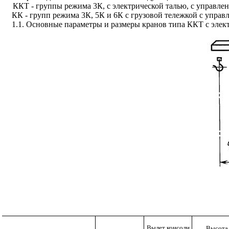
ККТ - группы режима 3К, с электрической талью, с управлени
КК - групп режима 3К, 5К и 6К с грузовой тележкой с управл
1.1. Основные параметры и размеры кранов типа ККТ с элек
Вылет консоли
Высота