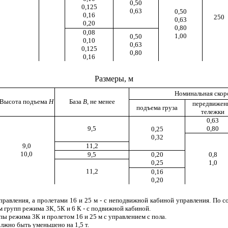
0,50
0,125
0,63
0,50
0,16
250
0,63
0,20
0,80
0,08
1,00
0,50
0,10
0,63
0,125
0,80
0,16
Размеры, м
Номинальная скоро
Высота подъема
Н
База
В,
не менее
передвижен
подъема груза
тележки
0,63
9,5
0,80
0,25
0,32
9,0
11,2
10,0
9,5
0,20
0,8
0,25
1,0
11,2
0,16
0,20
равления, а пролетами 16 и 25 м - с неподвижной кабиной управления. По с
 групп режима 3К, 5К и 6 К - с подвижной кабиной.
пы режима 3К и пролетом 16 и 25 м с управлением с пола.
лжно быть уменьшено на 1,5 т.