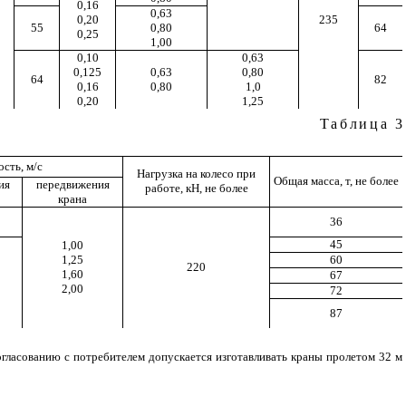
0,16
0,63
0,20
235
55
0,80
64
0,25
1,00
0,10
0,63
0,125
0,63
0,80
64
82
0,16
0,80
1,0
0,20
1,25
Таблица
3
сть, м/с
Нагрузка на колесо при
Общая масса, т, не более
ия
передвижения
работе, кН, не более
крана
36
45
1,00
1,25
60
220
1,60
67
2,00
72
87
огласованию с потребителем допускается изготавливать краны пролетом 32 м