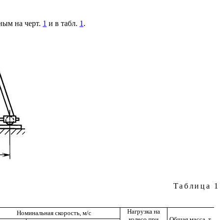
ным на черт.
1
и в табл.
1
.
Таблица
1
Нагрузка на
Номинальная скорость, м/с
колесо при
Общая масса, т,