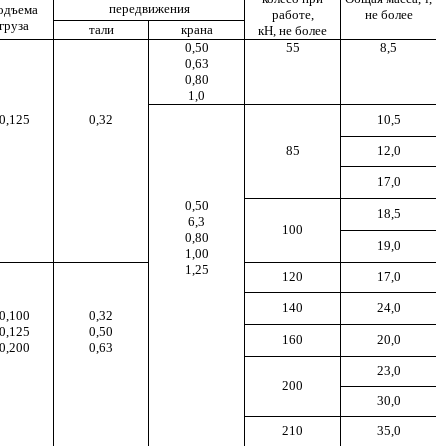
передвижения
одъема
работе,
не более
груза
тали
крана
кН, не более
0,50
55
8,5
0,63
0,80
1,0
0,125
0,32
10,5
85
12,0
17,0
0,50
18,5
6,3
100
0,80
19,0
1,00
1,25
120
17,0
140
24,0
0,100
0,32
0,125
0,50
160
20,0
0,200
0,63
23,0
200
30,0
210
35,0