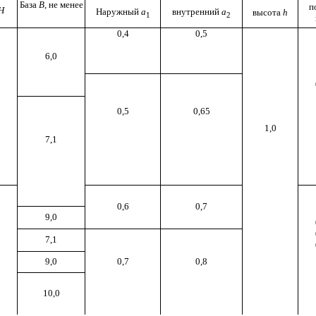
База
В,
не менее
п
H
Наружный
а
внутренний
а
высота
h
1
2
0,4
0,5
6,0
0,5
0,65
1,0
7,1
0,6
0,7
9,0
7,1
9,0
0,7
0,8
10,0