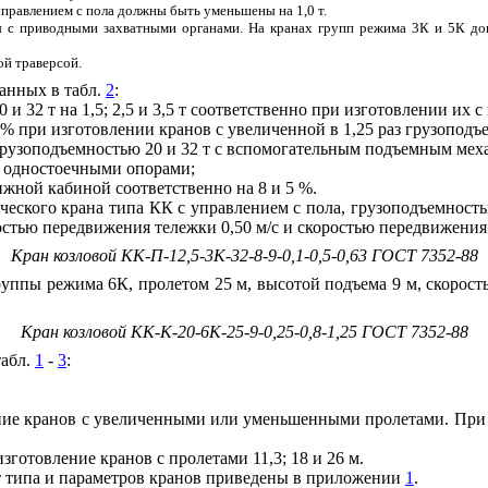
управлением с пола должны быть уменьшены на 1,0 т.
с приводными захватными органами. На кранах групп режима 3К и 5К допу
ой траверсой.
анных в табл.
2
:
и 32 т на 1,5; 2,5 и 3,5 т соответственно при изготовлении их 
0 % при изготовлении кранов с увеличенной в 1,25 раз грузопод
грузоподъемностью 20 и 32 т с вспомогательным подъемным меха
с одностоечными опорами;
ижной кабиной соответственно на 8 и 5 %.
ческого крана типа КК с управлением с пола, грузоподъемность
ростью передвижения тележки 0,50 м/с и скоростью передвижения 
Кран козловой КК-П-12,5-3К-32-8-9-0,1-0,5-0,63 ГОСТ 7352-88
руппы режима 6К, пролетом 25 м, высотой подъема 9 м, скорост
Кран козловой КК-К-20-6К-25-9-0,25-0,8-1,25 ГОСТ 7352-88
табл.
1
-
3
:
ние кранов с увеличенными или уменьшенными пролетами. При это
готовление кранов с пролетами 11,3; 18 и 26 м.
т типа и параметров кранов приведены в приложении
1
.