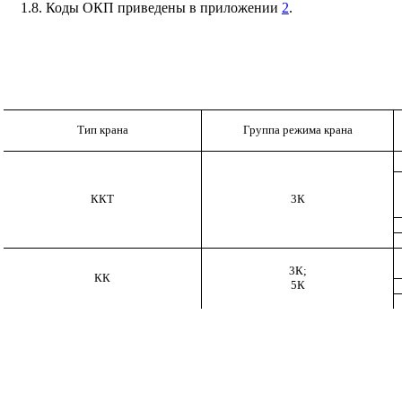
1.8. Коды ОКП приведены в приложении
2
.
Тип крана
Группа режима крана
ККТ
3
К
3К;
КК
5К