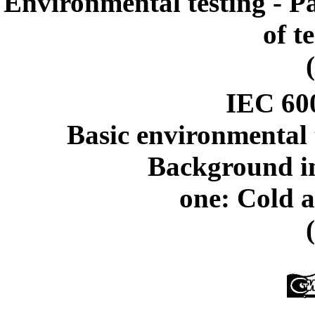
Environmental testing - Pa
of t
IEC 60
Basic environmental t
Background in
one: Cold a