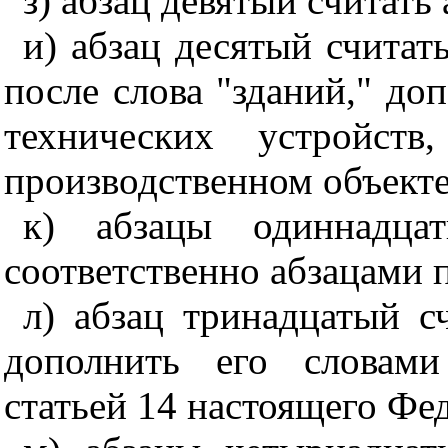
з) абзац девятый считать
и) абзац десятый считат
после слова "зданий," до
технических устройст
производственном объекте
к) абзацы одиннадца
соответственно абзацами
л) абзац тринадцатый с
дополнить его словами
статьей 14 настоящего Фед