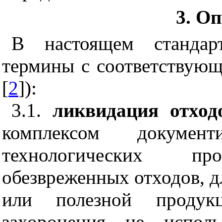
3. О
В настоящем стандар
термины с соответствующ
[
2
]):
3.1.
ликвидация отхо
комплексом документи
технологических п
обезвреженных отходов, д
или полезной продук
захоронения не испол