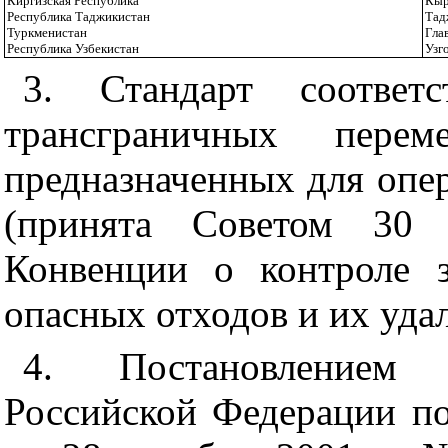
Киргизская Республика
Кыр
Республика Таджикистан
Тад
Туркменистан
Гла
Республика Узбекистан
Узг
3. Стандарт соотве
трансграничных перем
предназначенных для опер
(принята Советом 30 м
Конвенции о контроле з
опасных отходов и их удал
4. Постановлением Г
Российской Федерации по