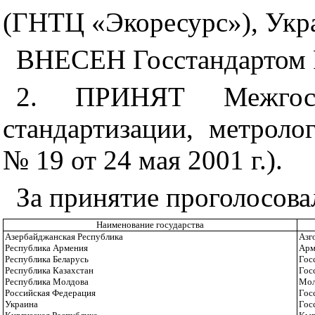
(ГНТЦ «Экоресурс»), Укр
ВНЕСЕН Госстандартом 
2. ПРИНЯТ Межгосу
стандартизации, метроло
№ 19 от 24 мая 2001 г.).
За принятие проголосова
Наименование государства
Азербайджанская Республика
Азг
Республика Армения
Арм
Республика Беларусь
Гос
Республика Казахстан
Гос
Республика Молдова
Мол
Российская Федерация
Гос
Украина
Гос