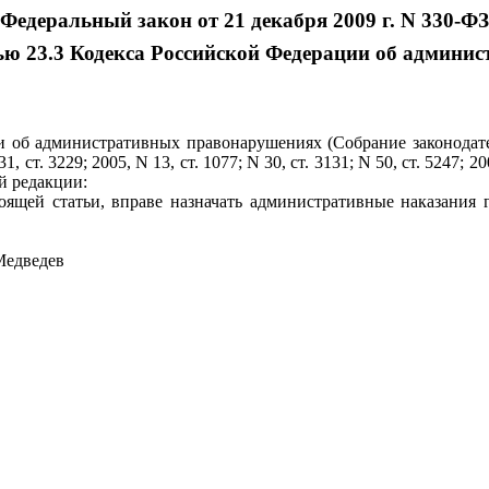
Федеральный закон от 21 декабря 2009 г. N 330-ФЗ
тью 23.3 Кодекса Российской Федерации об админ
и об административных правонарушениях (Собрание законодатель
31, ст. 3229; 2005, N 13, ст. 1077; N 30, ст. 3131; N 50, ст. 5247; 20
ей редакции:
тоящей статьи, вправе назначать административные наказани
Медведев