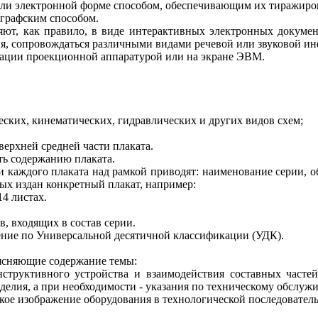
или электронной форме способом, обеспечивающим их тиражиро
графским способом.
яют, как правило, в виде интерактивных электронных докуме
я, сопровождаться различными видами речевой или звуковой и
ации проекционной аппаратурой или на экране ЭВМ.
еских, кинематических, гидравлических и других видов схем;
верхней средней части плаката.
ть содержанию плаката.
 каждого плаката над рамкой приводят: наименование серии, об
рых издан конкретный плакат, например:
4 листах.
, входящих в состав серии.
ение по Универсальной десятичной классификации (УДК).
оясняющие содержание темы:
нструктивного устройства и взаимодействия составных часте
делия, а при необходимости - указания по техническому обслуж
ское изображение оборудования в технологической последователь