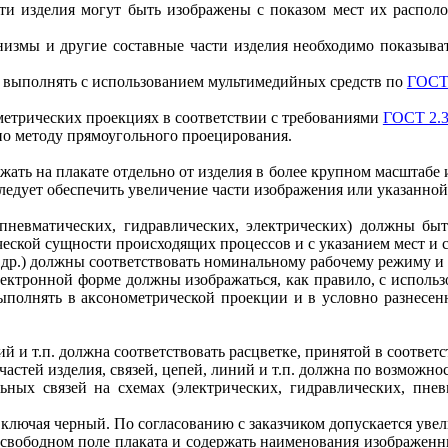
сти изделия могут быть изображены с показом мест их распол
низмы и другие составные части изделия необходимо показыват
т выполнять с использованием мультимедийных средств по
ГОСТ 
метрических проекциях в соответствии с требованиями
ГОСТ 2.3
о методу прямоугольного проецирования.
жать на плакате отдельно от изделия в более крупном масштабе 
едует обеспечить увеличение части изображения или указанной 
 пневматических, гидравлических, электрических) должны бы
еской сущности происходящих процессов и с указанием мест и с
и др.) должны соответствовать номинальному рабочему режиму 
лектронной форме должны изображаться, как правило, с исполь
ыполнять в аксонометрической проекции и в условно разнесенн
ний и т.п. должна соответствовать расцветке, принятой в соотве
стей изделия, связей, цепей, линий и т.п. должна по возможнос
ьных связей на схемах (электрических, гидравлических, пне
ключая черный. По согласованию с заказчиком допускается увел
 свободном поле плаката и содержать наименования изображенны