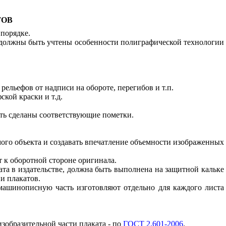
ТОВ
порядке.
 должны быть учтены особенности полиграфической технологии
ельефов от надписи на обороте, перегибов и т.п.
кой краски и т.д.
ыть сделаны соответствующие пометки.
ого объекта и создавать впечатление объемности изображенных
 к оборотной стороне оригинала.
аката в издательстве, должна быть выполнена на защитной кальке
и плакатов.
 машинописную часть изготовляют отдельно для каждого листа
зобразительной части плаката - по
ГОСТ 2.601-2006
.