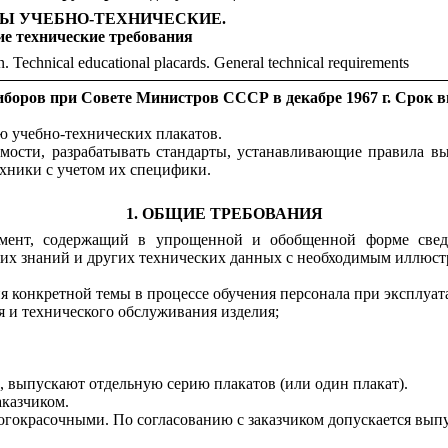
Ы УЧЕБНО-ТЕХНИЧЕСКИЕ.
ие
технические
требования
. Technical educational placards. General technical requirements
боров при Совете Министров СССР в декабре 1967 г. Срок в
ю учебно-технических плакатов.
имости, разрабатывать стандарты, устанавливающие правила в
хники с учетом их специфики.
1
. ОБЩИЕ ТРЕБОВАНИЯ
кумент, содержащий в упрощенной и обобщенной форме свед
ких знаний и других технических данных с необходимым иллюс
я конкретной темы в процессе обучения персонала при эксплуат
я и технического обслуживания изделия;
а, выпускают отдельную серию плакатов (или один плакат).
аказчиком.
огокрасочными. По согласованию с заказчиком допускается вып