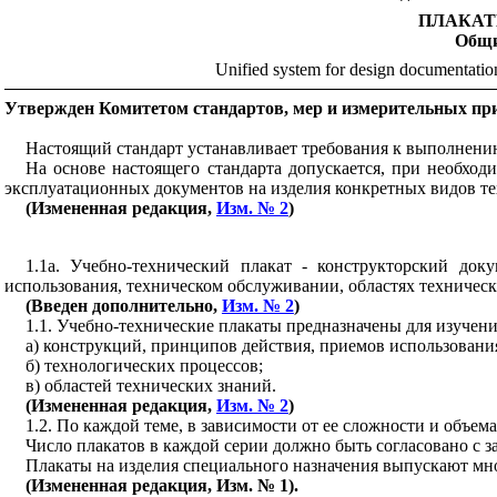
ПЛАКАТ
Общ
Unified system for design documentation
Утвержден Комитетом стандартов, мер и измерительных при
Настоящий стандарт устанавливает требования к выполнени
На основе настоящего стандарта допускается, при необход
эксплуатационных документов на изделия конкретных видов те
(Измененная редакция,
Изм. № 2
)
1.1а. Учебно-технический плакат - конструкторский до
использования, техническом обслуживании, областях техничес
(Введен дополнительно,
Изм. № 2
)
1.1
. Учебно-технические плакаты предназначены для изучени
а) конструкций, принципов действия, приемов использовани
б) технологических процессов;
в) областей технических знаний.
(Измененная редакция,
Изм. № 2
)
1.2
. По каждой теме, в зависимости от ее сложности и объем
Число плакатов в каждой серии должно быть согласовано с з
Плакаты на изделия специального назначения выпускают мн
(Измененная редакция, Изм. № 1).