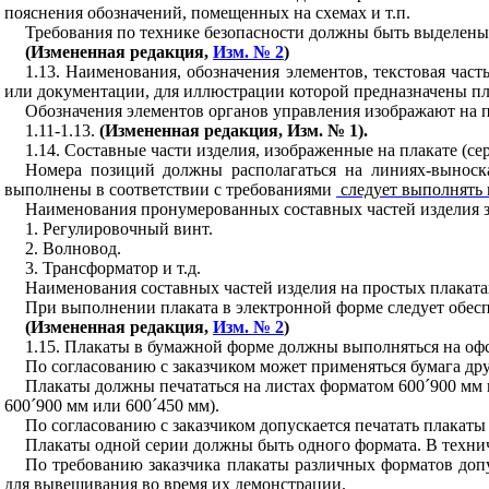
пояснения обозначений, помещенных на схемах и т.п.
Требования по технике безопасности должны быть выделены 
(Измененная редакция,
Изм. № 2
)
1.13
. Наименования, обозначения элементов, текстовая час
или документации, для иллюстрации которой предназначены пл
Обозначения элементов органов управления изображают на 
1.11-1.13
.
(Измененная редакция, Изм. № 1).
1.14
. Составные части изделия, изображенные на плакате (с
Номера позиций должны располагаться на линиях-выноск
выполнены в соответствии с требованиями
следует выполнять 
Наименования пронумерованных составных частей изделия 
1
. Регулировочный винт.
2
. Волновод.
3
. Трансформатор и т.д.
Наименования составных частей изделия на простых плакатах
При выполнении плаката в электронной форме следует обесп
(Измененная редакция,
Изм. № 2
)
1.15
. Плакаты в бумажной форме должны выполняться на офс
По согласованию с заказчиком может применяться бумага др
Плакаты должны печататься на листах форматом 600
´
900 мм 
600
´
900 мм или 600
´
450 мм).
По согласованию с заказчиком допускается печатать плакаты
Плакаты одной серии должны быть одного формата. В технич
По требованию заказчика плакаты различных форматов допу
для вывешивания во время их демонстрации.