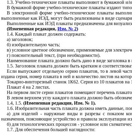
1.3. Учебно-технические плакаты выполняют в бумажной и/
В бумажной форме учебно-технические плакаты издают типо
В электронной форме учебно-технические плакаты выполн
выполненные как ИЭД, могут быть реализованы в виде сценари
Выполненные как ИЭД плакаты предназначены для визуализ
(Измененная редакция,
Изм. № 2
)
1.4
. Каждый плакат должен содержать:
а) заголовок;
б) изобразительную часть;
в) условное цветное обозначение, применяемые для электрич
г) пояснительный текст, (при необходимости).
Наименование плаката должно быть дано в виде заголовка в 
1.5
. Заголовок плаката должен быть кратким и соответствова
Если выпускают отдельную серию плакатов, то в левой части
издана серия, номер плаката в ней и количество листов на кото
Токарно-винторезный станок 1К62. Серия из 10 плакатов на 1
Плакат 4 на 2 листах.
На первом листе серии плакатов помещают перечень плакатов
В левом верхнем углу каждого плаката должно быть обознач
1.4
, 1.5.
(Измененная редакция, Изм. № 1).
1.6
. Изобразительная часть плаката должна иметь данные, п
а) для изделий - наружные виды и разрезы с показом ко
назначения, поясняющие устройство и правила эксплуатации из
б) для технологических процессов - условное или схематиче
1.7
. Для обеспечения большей наглядности: