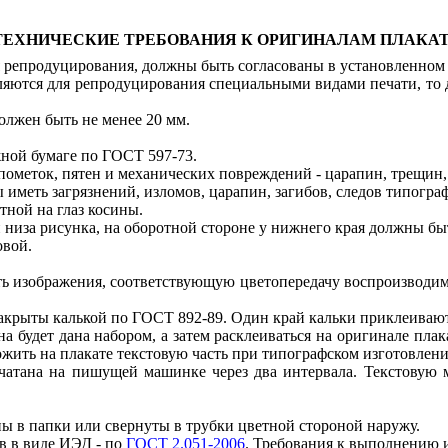
 ТЕХНИЧЕСКИЕ ТРЕБОВАНИЯ К ОРИГИНАЛАМ ПЛАКА
я репродуцирования, должны быть согласованы в установленном 
вляются для репродуцирования специальными видами печати, то
олжен быть не менее 20 мм.
ной бумаге по ГОСТ 597-73.
ометок, пятен и механических повреждений - царапин, трещин, р
меть загрязнений, изломов, царапин, загибов, следов типографс
ной на глаз косины.
и низа рисунка, на оборотной стороне у нижнего края должны б
овой.
ь изображения, соответствующую цветопередачу воспроизводим
акрыты калькой по ГОСТ 892-89. Один край кальки приклеивают
 она будет дана набором, а затем расклеиваться на оригинале пл
ложить на плакате текстовую часть при типографском изготовлени
печатана на пишущей машинке через два интервала. Текстовую
ы в папки или свернуты в трубки цветной стороной наружу.
в в виде ИЭД - по
ГОСТ 2.051-2006
. Требования к выполнению и