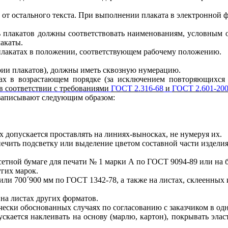
от остального текста. При выполнении плаката в электронной ф
ть плакатов должны соответствовать наименованиям, условным
акаты.
плакатах в положении, соответствующем рабочему положению.
ерии плакатов), должны иметь сквозную нумерацию.
ах в возрастающем порядке (за исключением повторяющихся 
в соответствии с требованиями
ГОСТ 2.316-68
и
ГОСТ 2.601-20
записывают следующим образом:
 допускается проставлять на линиях-выносках, не нумеруя их.
ечить подсветку или выделение цветом составной части изделия
етной бумаге для печати № 1 марки А по ГОСТ 9094-89 или на б
угих марок.
или 700
´
900 мм по ГОСТ 1342-78, а также на листах, склеенных
 на листах других форматов.
ески обоснованных случаях по согласованию с заказчиком в од
скается наклеивать на основу (марлю, картон), покрывать эл