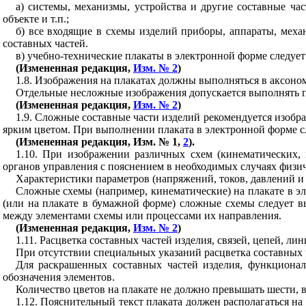
а) системы, механизмы, устройства и другие составные ча
объекте и т.п.;
б) все входящие в схемы изделий приборы, аппараты, меха
составных частей.
в) учебно-технические плакаты в электронной форме следуе
(Измененная редакция,
Изм. № 2
)
1.8
. Изображения на плакатах должны выполняться в аксоно
Отдельные несложные изображения допускается выполнять п
(Измененная редакция,
Изм. № 2
)
1.9
. Сложные составные части изделий рекомендуется изобра
ярким цветом. При выполнении плаката в электронной форме сл
(Измененная редакция, Изм. № 1,
2
).
1.10
. При изображении различных схем (кинематических,
органов управления с пояснением в необходимых случаях физич
Характеристики параметров (напряжений, токов, давлений 
Сложные схемы (например, кинематические) на плакате в э
(или на плакате в бумажной форме) сложные схемы следует в
между элементами схемы или процессами их направления.
(Измененная редакция,
Изм. № 2
)
1.11
. Расцветка составных частей изделия, связей, цепей, ли
При отсутствии специальных указаний расцветка составных ча
Для раскрашенных составных частей изделия, функционал
обозначения элементов.
Количество цветов на плакате не должно превышать шести, в
1.12
. Пояснительный текст плаката должен располагаться на