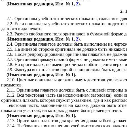
(Измененная редакция, Изм. № 1,
2
).
2
.
2.1
. Оригиналы учебно-технических плакатов, сдаваемые дл
2.2
. Если оригиналы учебно-технических плакатов подгото
данного вида печати.
2.3
. Размер свободного поля оригиналов в бумажной форме д
(Измененная редакция, Изм. № 1,
2
).
2.4
. Оригиналы плакатов должны быть выполнены на чертеж
2.5
. На лицевой стороне оригинала не должно быть никаких п
2.6
. После репродуцирования оригиналы плакатов не должны и
2.7
. Оригиналы прямоугольной формы не должны иметь замет
2.8
. На оригиналах, не имеющих четкого обозначения верха 
2.9
. Фактура всех плакатов одной серии должна быть одинак
(Измененная редакция, Изм. № 1).
2.10
. Цветные оригиналы должны иметь достаточную резкост
предметов.
2.11
. Оригиналы плакатов должны быть с лицевой стороны з
2.12
. Вся текстовая часть (за исключением заголовка), если
оригинала плаката, которая служит указанием, где и как распо
Текстовая часть, выполненная на кальке, должна быть от
плаката на участках, на которых должен быть размещен текст.
(Измененная редакция, Изм. № 1).
2.13
. Оригиналы плакатов для хранения должны быть уложен
2.14. Требования к выполнению учебно-технических плакато