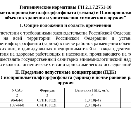
Гигиенические нормативы ГН 2.1.7.2751-10
иметилпропил)метилфторфосфоната (зомана) и О-изопропилм
объектов хранения и уничтожения химического оружия"
I. Общие положения и область применения
тветствии с требованиями законодательства Российской Федерац
т на всей территории Российской Федерации и устанав
етилфторфосфоната (зарина) в почве районов размещения объек
их лиц, индивидуальных предпринимателей и граждан, деятельн
твия на здоровье работающих и населения, проживающего на т
уществлять государственный санитарно-эпидемиологический над
ксиколого-гигиенических и санитарно-химических исследований
II. Предельно допустимые концентрации (ПДК)
 О-изопропилметилфторфосфоната (зарина) в почве районов 
оружия
N CAS
Формула
Величина ПДК, мг/кг
2
3
4
96-64-0
C7H16FО2P
1,0
´
10(-4)
107-44-8
C4H10FO2P
2,0
´
10(-4)