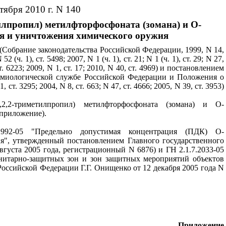
тября 2010 г. N 140
илпропил) метилфторфосфоната (зомана) и О-
ия и уничтожения химического оружия
Собрание законодательства Российской Федерации, 1999, N 14,
52 (ч. 1), ст. 5498; 2007, N 1 (ч. 1), ст. 21; N 1 (ч. 1), ст. 29; N 27,
, ст. 6223; 2009, N 1, ст. 17; 2010, N 40, ст. 4969) и постановлением
емиологической службе Российской Федерации и Положения о
3295; 2004, N 8, ст. 663; N 47, ст. 4666; 2005, N 39, ст. 3953)
2,2-триметилпропил) метилфторфосфоната (зомана) и О-
приложение
).
992-05
"Предельно допустимая концентрация (ПДК) О-
я", утвержденный постановлением Главного государственного
густа 2005 года, регистрационный N 6876) и ГН 2.1.7.2033-05
анитарно-защитных зон и зон защитных мероприятий объектов
оссийской Федерации Г.Г. Онищенко от 12 декабря 2005 года N
Приложение