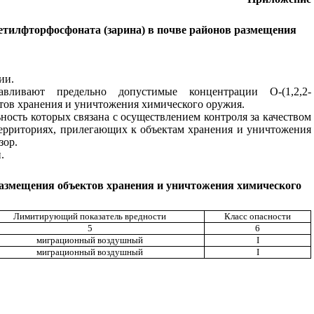
етилфторфосфоната (зарина) в почве районов размещения
ии.
ливают предельно допустимые концентрации О-(1,2,2-
тов хранения и уничтожения химического оружия.
ость которых связана с осуществлением контроля за качеством
ерриториях, прилегающих к объектам хранения и уничтожения
зор.
.
размещения объектов хранения и уничтожения химического
Лимитирующий показатель вредности
Класс опасности
5
6
миграционный воздушный
I
миграционный воздушный
I