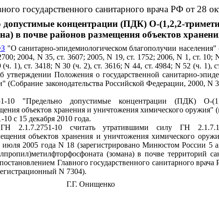
ного государственного санитарного врача РФ от 28 ок
о допустимые концентрации (ПДК) О-(1,2,2-тримет
а) в почве районов размещения объектов хранен
ФЗ
"О санитарно-эпидемиологическом благополучии населения" (
 2700; 2004, N 35, ст. 3607; 2005, N 19, ст. 1752; 2006, N 1, ст. 10; N 
 (ч. 1), ст. 3418; N 30 (ч. 2), ст. 3616; N 44, ст. 4984; N 52 (ч. 1)
 утверждении Положения о государственной санитарно-эпид
брание законодательства Российской Федерации, 2000, N 31, ст. 
1-10 "Предельно допустимые концентрации (ПДК) О-(1,
щения объектов хранения и уничтожения химического оружия" (
1-10
с 15 декабря 2010 года.
в
ГН 2.1.7.2751-10
считать утратившими силу
ГН 2.1.7.1
мещения объектов хранения и уничтожения химического оружи
 июля 2005 года N 18 (зарегистрировано Минюстом России 5 ав
илпропил)метилфторфосфоната (зомана) в почве территорий с
остановлением Главного государственного санитарного врача Р
регистрационный N 7304).
Г.Г. Онищенко