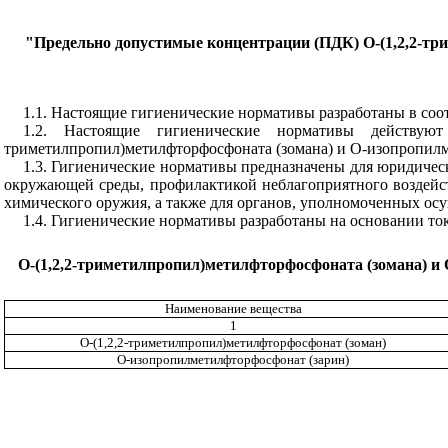
"Предельно допустимые концентрации (ПДК) О-(1,2,2-тр
1.1. Настоящие гигиенические нормативы разработаны в соо
1.2. Настоящие гигиенические нормативы действую
триметилпропил)метилфторфосфоната (зомана) и О-изопропилм
1.3. Гигиенические нормативы предназначены для юридическ
окружающей среды, профилактикой неблагоприятного воздейс
химического оружия, а также для органов, уполномоченных ос
1.4. Гигиенические нормативы разработаны на основании то
О-(1,2,2-триметилпропил)метилфторфосфоната (зомана) и
Наименование вещества
1
О-(1,2,2-триметилпропил)метилфторфосфонат (зоман)
О-изопропилметилфторфосфонат (зарин)