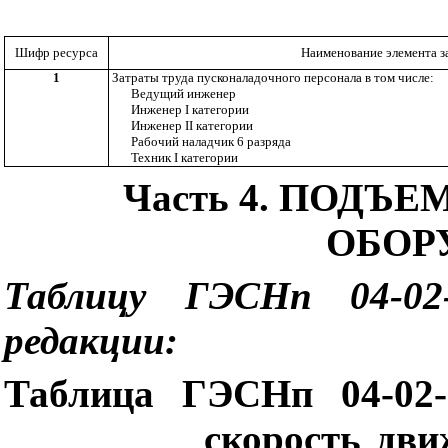
Шифр ресурса
Наименование элемента з
1
Затраты труда пусконаладочного персонала в том числе:
Ведущий инженер
Инженер
I
категории
Инженер
II
категории
Рабочий наладчик 6 разряда
Техник
I
категории
Часть 4. ПОДЪ
ОБОР
Таблицу ГЭСНп 04-02
редакции:
Таблица ГЭСНп 04-02-
скорость дви