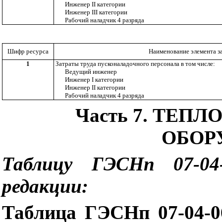
Инженер
II
категории
Инженер
III
категории
Рабочий наладчик 4 разряда
Шифр ресурса
Наименование элемента з
1
Затраты труда пусконаладочного персонала в том числе:
Ведущий инженер
Инженер
I
категории
Инженер
II
категории
Рабочий наладчик 4 разряда
Часть 7. ТЕП
ОБОР
Таблицу ГЭСНп 07-04
редакции:
Таблица ГЭСНп 07-04-0