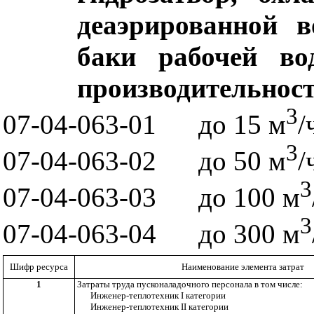
деаэрированной в
баки рабочей во
производительност
3
07-04-063-01
до 15 м
/
3
07-04-063-02
до 50 м
/
3
07-04-063-03
до 100 м
3
07-04-063-04
до 300 м
Шифр ресурса
Наименование элемента затрат
1
Затраты труда пусконаладочного персонала в том числе:
Инженер-теплотехник
I
категории
Инженер-теплотехник
II
категории