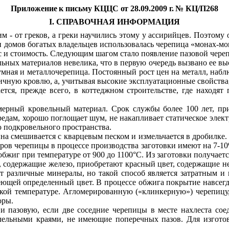
Приложение к письму КЦЦС от 28.09.2009 г. № КЦ/П268
I. СПРАВОЧНАЯ ИНФОРМАЦИЯ
м - от греков, а греки научились этому у ассирийцев. Поэтому
и домов богатых владельцев использовалась черепица «монах-мон
вес и стоимость. Следующим шагом стало появление пазовой чер
ных материалов невелика, что в первую очередь вызвано ее выс
ная и металлочерепица. Постоянный рост цен на металл, набл
ичную кровлю, а, учитывая высокие эксплуатационные свойства,
ется, прежде всего, в
коттеджном
строительстве, где находят
ерный кровельный материал. Срок службы более 100 лет, при
редам, хорошо поглощает шум, не накапливает статическое элект
 подкровельного пространства.
ина смешивается с кварцевым песком и измельчается в дробилк
меров черепицы в процессе производства заготовки имеют на 7-
бжиг при температуре от 900 до 1100°С. Из заготовки получаетс
, содержащие железо, приобретают красный цвет, содержащие н
 различные минералы, но такой способ является затратным и п
еющей определенный цвет. В процессе обжига покрытие навсегда
окой температуре. Агломерированную («клинкерную») черепицу,
оры.
 и пазовую, если две соседние черепицы в месте нахлеста со
ллельными краями, не имеющие поперечных пазов. Для изгото