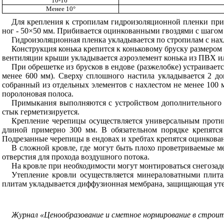
10-16°
Менее 10°
Для крепления к стропилам гидроизоляционной пленки при
ног - 50×50 мм. Прибивается оцинкованными гвоздями с шагом
Гидроизоляционная пленка укладывается по стропилам с нах
Конструкция конька крепится к коньковому бруску размером
вентиляции крыши укладывается аэроэлемент конька из ПВХ ил
При обрешетке из брусков в ендове (разжелобке) устраивает
менее 600 мм). Сверху сплошного настила укладывается 2 д
собранный из отдельных элементов с нахлестом не менее 100
поролоновая полоса.
Примыкания выполняются с устройством дополнительного 
стык герметизируется.
Крепление черепицы осуществляется универсальным против
длиной примерно 300 мм. В обязательном порядке крепятся
Подрезанные черепицы в ендовах и хребтах крепятся оцинкован
В сложной кровле, где могут быть плохо проветриваемые 
отверстия для прохода воздушного потока.
На кровле при необходимости могут монтироваться снегоза
Утепление кровли осуществляется минераловатными плита
плитам укладывается диффузионная мембрана, защищающая утеп
Журнал «Ценообразование и сметное нормирование в строите