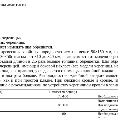
ица делится на:
х черепицы;
тях черепицы;
ляет изменять шаг обрешетки.
древесины хвойных пород сечением не менее 50×150 мм, ша
 30×50с шагом - от 310 до 340 мм, в зависимости от модели чер
здями длиной в 2,5 раза больше толщины обрешетки. Шаг обре
 черепицей, имеющей боковой нахлест (все модели черепицы, и
о она, как правило, укладывается с помощью «двойной кладки»
о, в два раза больше. Разновидностью «двойной кладки» являе
е, как и при простой кладке. При сложной кровле и кровле,
лица с рекомендациями по устройству черепичной кровли в зави
м)
Нахлест черепицы
75-100
Необходимо 
Дополнительн
85-100
Для чердачны
подкровельн
100
Необходима п