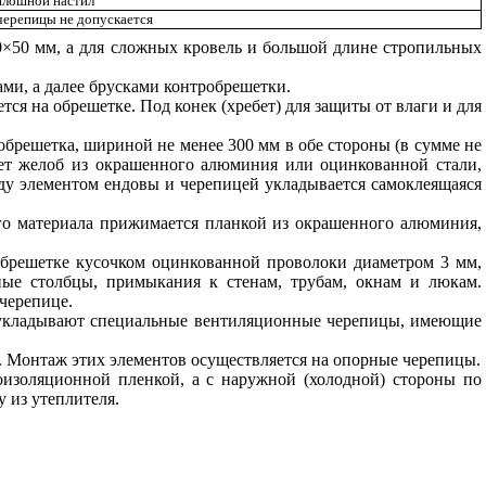
плошной настил
ерепицы не допускается
×50 мм, а для сложных кровель и большой длине стропильных
ми, а далее брусками контробрешетки.
я на обрешетке. Под конек (хребет) для защиты от влаги и для
 обрешетка, шириной не менее 300 мм в обе стороны (в сумме не
дет желоб из окрашенного алюминия или оцинкованной стали,
ду элементом ендовы и черепицей укладывается самоклеящаяся
го материала прижимается планкой из окрашенного алюминия,
обрешетке кусочком оцинкованной проволоки диаметром 3 мм,
ные столбцы, примыкания к стенам, трубам, окнам и люкам.
черепице.
а укладывают специальные вентиляционные черепицы, имеющие
 Монтаж этих элементов осуществляется на опорные черепицы.
оизоляционной пленкой, а с наружной (холодной) стороны по
 из утеплителя.