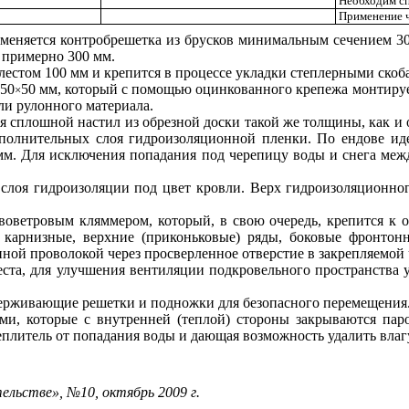
Необходим с
Применение ч
меняется контробрешетка из брусков минимальным сечением 30
 примерно 300 мм.
лестом 100 мм и крепится в процессе укладки степлерными скоба
 50
50 мм, который с помощью оцинкованного крепежа монтируетс
×
и рулонного материала.
ся сплошной настил из обрезной доски такой же толщины, как и
ополнительных слоя гидроизоляционной пленки. По ендове и
 мм. Для исключения попадания под черепицу воды и снега меж
слоя гидроизоляции под цвет кровли. Верх гидроизоляционно
оветровым кляммером, который, в свою очередь, крепится к 
 карнизные, верхние (приконьковые) ряды, боковые фронтон
ной проволокой через просверленное отверстие в закрепляемой 
места, для улучшения вентиляции подкровельного пространств
держивающие решетки и подножки для безопасного перемещения.
ми, которые с внутренней (теплой) стороны закрываются пар
литель от попадания воды и дающая возможность удалить влагу
льстве», №10, октябрь 2009 г.