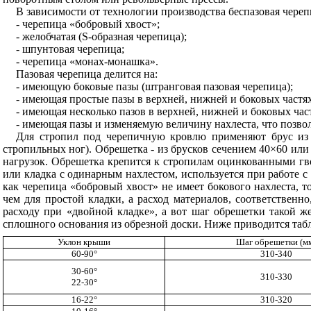
В зависимости от технологии производства беспазовая череп
- черепица «бобровый хвост»;
- желобчатая (
S
-образная черепица);
- шпунтовая черепица;
- черепица «монах-монашка».
Пазовая черепица делится на:
- имеющую боковые пазы (штранговая пазовая черепица);
- имеющая простые пазы в верхней, нижней и боковых частя
- имеющая несколько пазов в верхней, нижней и боковых час
- имеющая пазы и изменяемую величину нахлеста, что позво
Для стропил под черепичную кровлю применяют брус из 
стропильных ног). Обрешетка - из брусков сечением 40×60 или
нагрузок. Обрешетка крепится к стропилам оцинкованными гво
или кладка с одинарным нахлестом, используется при работе с
как черепица «бобровый хвост» не имеет бокового нахлеста, т
чем для простой кладки, а расход материалов, соответственн
расходу при «двойной кладке», а вот шаг обрешетки такой ж
сплошного основания из обрезной доски. Ниже приводится таб
Уклон крыши
Шаг обрешетки (м
60-90°
310-340
30-60°
310-330
22-30°
16-22°
310-320