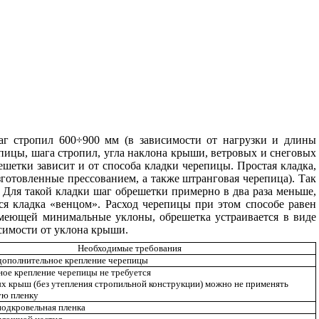
г стропил 600÷900 мм (в зависимости от нагрузки и длины
епицы, шага стропил, угла наклона крыши, ветровых и снеговых
шетки зависит и от способа кладки черепицы. Простая кладка,
зготовленные прессованием, а также штранговая черепица). Так
. Для такой кладки шаг обрешетки примерно в два раза меньше,
тся кладка «венцом». Расход черепицы при этом способе равен
 имеющей минимальные уклоны, обрешетка устраивается в виде
симости от уклона крыши.
Необходимые требования
дополнительное крепление черепицы
ое крепление черепицы не требуется
х крыш (без утепления стропильной конструкции) можно не применять
ую пленку
одкровельная пленка