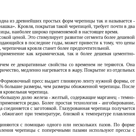
 одна из древнейших простых форм черепицы так и называется -
ашка». Кровля, покрытая такой черепицей, требует почти в два
епицы, наиболее широко применяемой в настоящее время.
окой ценой. Это стимулирует развитие сегмента более дешевой
юдающийся в последние годы, может привести к тому, что цены
 черепичная кровля станет более предпочтительной.
 применение как керамическая, так и более дешевая цементно-
чем ее декоративные свойства со временем не теряются. Она
ричество, медленно нагревается в жару. Покрытие из отдельных
е. Формовочный пресс выдает глиняную ленту нужной формы, от
10% большие размеры, чем размеры обожженной черепицы. После
я кровельная черепица.
ебольшую долю железа - желтый, содержащие марганец - темно-
рименяется редко. Более простая технология - ангобирование,
 соединяется с заготовкой. Глазурованная черепица получается
 обжигают при температуре, близкой к температуре плавления
единяются с помощью одного или нескольких пазов. По форме
вления черепицы с поперечными пазами используют прессы с