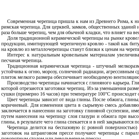
Современная черепица пришла к нам из Древнего Рима, к ни
римская черепица. Для церквей, замков, общественных зданий 
раза больше черепиц, чем для обычной кладки, что влияет на 
Доля традиционной керамической черепицы на рынке кровель
продукции, имитирующей черепичную кровлю - такой как битум
на кровлю из металлочерепицы станут близки к ценам на череп
Интерес к натуральным кровельным материалам увеличива
песчаная черепица.
Традиционная керамическая черепица - штучный мелкоразм
устойчива к огню, морозу, солнечной радиации, агрессивным с
плиток мелкого размера обеспечивает необходимую вентиляцию
Производство черепицы начинается с глиняного карьера. Гл
которой отрезаются заготовки черепиц. Из-за уменьшения раз
сушки (примерно 16 часов) при температуре 100°С происходит о
Цвет черепицы зависит от вида глины. После обжига, глины
коричневый. Для изменения цвета в сырьевую смесь добавляют
заключается в нанесении на заготовку глиняной суспензии, им
путем нанесения на черепицу слоя глазури и обжига при выс
глины, в результате чего глина спекается и в ней закрываются п
Черепица делится на беспазовую (с ровной поверхностью)
заготовок на штранговом прессе получают черепицы с пара
поворотным столом или револьверные прессы.