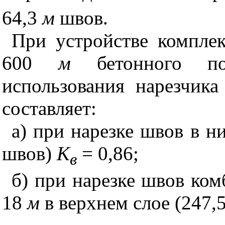
64,3
м
швов.
При устройстве комп
ле
600
м
бетонного по
использования нарезчик
составляет:
а) при
нарезке швов в н
швов)
К
= 0,86;
в
б) при нарезке швов ко
м
18
м
в верхнем слое (
247,