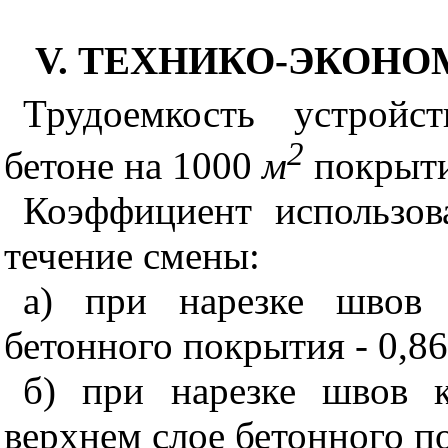
V. ТЕХНИКО-ЭКОН
Трудоемкость устройс
2
бетоне на
1000
м
покрыт
Коэффицие
нт использо
течение смены:
а) при нарезке швов
бетонного покрытия - 0,86
б) при нарезке швов 
верхнем слое бетонного 