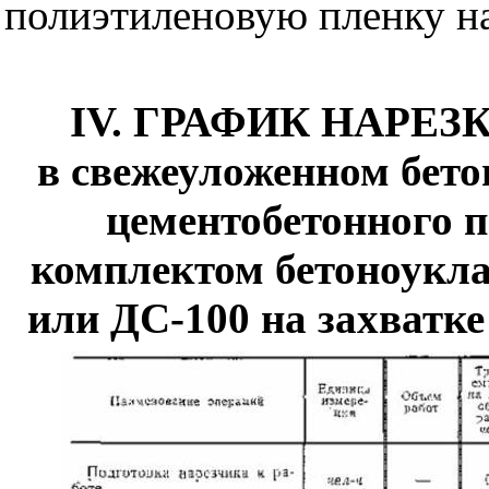
полиэтиленовую пленку на
IV. ГРАФИК НАРЕ
в свежеуложенном бето
цементобетонного 
комплектом бетоноукл
или ДС-100 на захватк