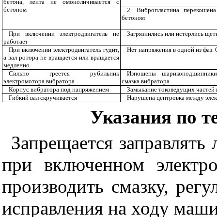
бетона, лента не омоноличивается с
бетоном
2. Вибропластина перекошена
бетоном
При включении электродвигатель не
Загрязнились или истерлись щет
работает
При включении электродвигатель гудит,
Нет напряжения в одной из фаз. 
а вал ротора не вращается или вращается
медленно
Сильно греется рубильник
Изношены шарикоподшипники,
электромотора вибратора
смазка вибратора
Корпус вибратора под напряжением
Замыкание токоведущих частей 
Гибкий вал скручивается
Нарушена центровка между элек
Указания по т
Запрещается заправлять 
при включенном электро
производить смазку, регу
исправления на ходу маш