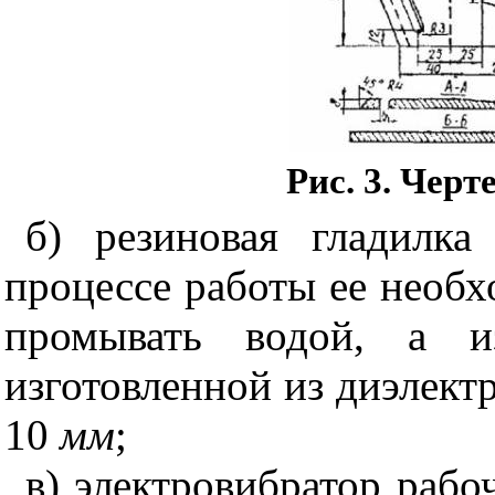
Рис. 3. Чер
б) рези
новая гладилка
процессе работы ее необ
промывать водой, а и
изготовленной из диэлект
10
мм
;
в) электровибратор рабо