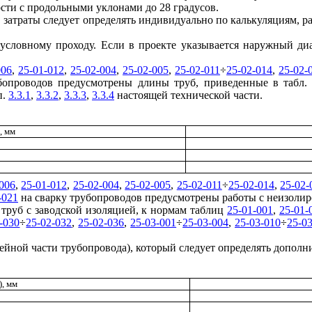
ости с продольными уклонами до 28 градусов.
в затраты следует определять индивидуально по калькуляциям, 
 условному проходу. Если в проекте указывается наружный ди
006
,
25-01-012
,
25-02-004
,
25-02-005
,
25-02-011
÷
25-02-014
,
25-02-
бопроводов предусмотрены длины труб, приведенные в табл
п.
3.3.1
,
3.3.2
,
3.3.3
,
3.3.4
настоящей технической части.
, мм
006
,
25-01-012
,
25-02-004
,
25-02-005
,
25-02-011
÷
25-02-014
,
25-02-
-021
на сварку трубопроводов предусмотрены работы с неизоли
 труб с заводской изоляцией, к нормам таблиц
25-01-001
,
25-01-
-030
÷
25-02-032
,
25-02-036
,
25-03-001
÷
25-03-004
,
25-03-010
÷
25-0
ейной части трубопровода), который следует определять дополнит
, мм