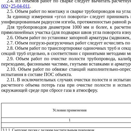
2.4. Из объемов работ по сварке следует вычитать расчет
002
÷
25-04-011
.
2.5. Объем работ по монтажу и сварке трубопроводов на углах
За единицу измерения «угол поворота» следует принимать 
унифицированным радиусом изгиба, протяженностью равной р
Для трубопроводов диаметром 1000 мм и более, к расчетн
прямолинейных участка (для подварки швов угла поворота изн
2.6. Объем работ по установке запорной арматуры (задвижек,
2.7. Объем погрузо-разгрузочных работ следует исчислять п
2.8. Объем работ по транспортировке одиночных труб и секц
секций труб отдельно, в соответствии с принятыми методами м
2.9. Объем работ по очистке полости трубопровода, кали
переходами, фасонными частями, гнутыми вставками и арматур
2.10. Объем работ по обвязке станций наполнительно-опр
испытания в составе ПОС объекта.
2.11. В исключительных случаях очистки полости и испытани
расчетного объема потерь газа при очистке полости и испы
окружающей среде при сбросе газа в атмосферу.
Условия применения
1
3.1.1. Сыпучие пески с редким растительным покровом