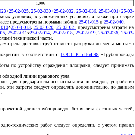
1,006
023
÷
25-02-025
,
25-02-030
÷
25-02-032
,
25-02-036
,
25-03-001
÷
25-03-
ьных условиях, в усложненных условиях, а также при сварке
трассе предусмотрены нормами таблиц
25-01-015
и
25-02-040
.
-010
÷
25-03-013
,
25-03-020
,
25-03-021
предусмотрены затраты на
005
,
25-02-011
÷
25-02-014
,
25-02-018
,
25-02-019
,
25-02-036
,
25-03-
оящей технической части.
усмотрена доставка труб от места разгрузки до места монтажа
покрытий в соответствии с
ГОСТ Р 51164-98
«Трубопроводы
боты по устройству ограждения площадки, следует принимать
е обводной линии кранового узла.
оды для предварительного испытания переходов, устройство
и, эти затраты следует определять дополнительно, по данным
.
 проектной длине трубопроводов без вычета фасонных частей,
одно-технических работ следует определять с учетом правил