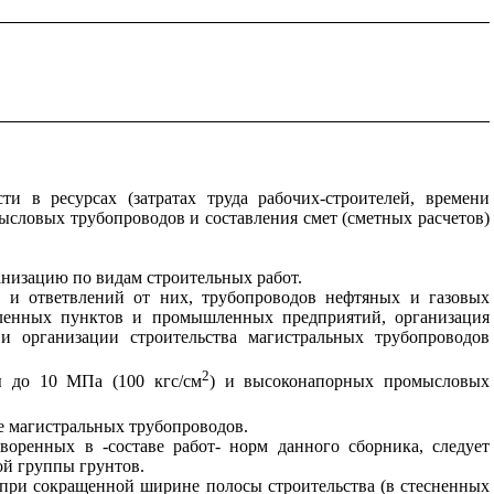
и в ресурсах (затратах труда рабочих-строителей, времени
ысловых трубопроводов и составления смет (сметных расчетов)
анизацию по видам строительных работ.
в и ответвлений от них, трубопроводов нефтяных и газовых
еленных пунктов и промышленных предприятий, организация
 и организации строительства магистральных трубопроводов
2
ы до 10 МПа (100 кгс/см
) и высоконапорных промысловых
е магистральных трубопроводов.
воренных в -составе работ- норм данного сборника, следует
ой группы грунтов.
 при сокращенной ширине полосы строительства (в стесненных