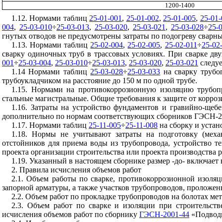
1200-1400
1.12. Нормами таблиц
25-01-001
,
25-01-002
,
25-01-005
,
25-01-
004
,
25-03-010
÷
25-03-013
,
25-03-020
,
25-03-021
,
25-03-028
÷
25-
гнутых отводов не предусмотрены затраты по подогреву сварн
1.13. Нормами таблиц
25-02-004
,
25-02-005
,
25-02-011
÷
25-02
сварку одиночных труб в трассовых условиях. При сварке дв
001
÷
25-03-004
,
25-03-010
÷
25-03-013
,
25-03-020
,
25-03-021
следуе
1.14 Нормами таблиц
25-03-028
÷
25-03-033
на сварку трубоп
трубоукладчиком на расстояние до 150 м по одной трубе.
1.15. Нормами на противокоррозионную изоляцию трубо
стальные магистральные. Общие требования к защите от корроз
1.16. Затраты на устройство фундаментов и гравийно-щеб
дополнительно по нормам соответствующих сборников ГЭСН-2
1.17. Нормами таблиц
25-11-005
÷
25-11-008
на сборку и устан
1.18. Нормы не учитывают затраты на подготовку (меха
отстойников для приема воды из трубопровода, устройство т
проекта организации строительства или проекта производства
1.19. Указанный в настоящем сборнике размер -до- включает в
2. Правила исчисления объемов работ
2.1. Объем работы по сварке, противокоррозионной изоля
запорной арматуры, а также участков трубопроводов, проложен
2.2. Объем работ по прокладке трубопроводов на болотах мет
2.3. Объем работ по сварке и изоляции при строительст
исчисления объемов работ по сборнику
ГЭСН-2001-44
«Подводн