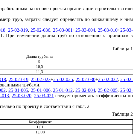
разработанным на основе проекта организации строительства или
аметр труб, затраты следует определять по ближайшему к ним
018
,
25-02-019
,
25-02-036
,
25-03-001
÷
25-03-004
,
25-03-010
÷
25-03-
. 1. При изменении длины труб по отношению к принятым в
Таблица 1
Длина трубы, м
9
10,5
11,3
018
,
25-02-019
,
25-02-023
÷
25-02-025
,
25-02-030
÷
25-02-032
,
25-02-
рованными трубами.
002
,
25-01-005
,
25-01-006
,
25-01-012
,
25-02-004
,
25-02-005
,
25-02-
3-013
,
25-03-020
,
25-03-021
следует применять коэффициенты по
ельно по проекту в соответствии с табл. 2.
Таблица 2
Коэффициент
1,01
1,008