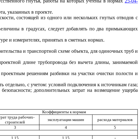
усственного гнутья, работы на которых учтены в нормах
25-04-
та, указанных в проекте.
кости, состоящей из одного или нескольких гнутых отводов с
величины в градусах, следует добавлять по два примыкающих
атуре и измерителях, принятых в сметных нормах.
оительства и транспортной схеме объекта, для одиночных труб и
проектной длине трубопровода без вычета длины, занимаемой
о проектным решениям разбивки на участки очистки полости и
ь отдельно, с учетом: условий подключения к источникам газа;
 безопасности; дополнительных затрат на возмещение ущерба
Коэффициенты к нормам
трат труда рабочих-
эксплуатации машин
расхода материалов
строителей
3
4
5
1,15
1,15
-