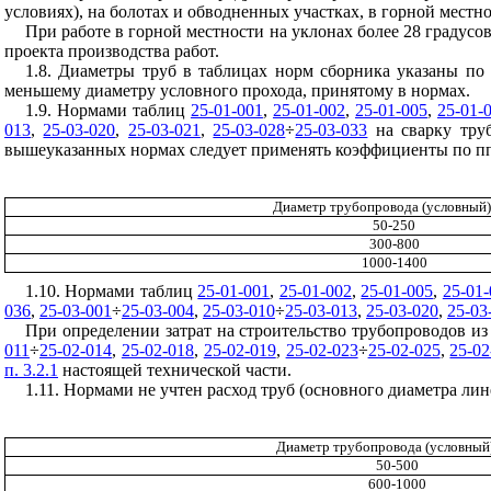
условиях), на болотах и обводненных участках, в горной местн
При работе в горной местности на уклонах более 28 градусо
проекта производства работ.
1.8. Диаметры труб в таблицах норм сборника указаны по
меньшему диаметру условного прохода, принятому в нормах.
1.9. Нормами таблиц
25-01-001
,
25-01-002
,
25-01-005
,
25-01-
013
,
25-03-020
,
25-03-021
,
25-03-028
÷
25-03-033
на сварку тру
вышеуказанных нормах следует применять коэффициенты по п
Диаметр трубопровода (условный)
50-250
300-800
1000-1400
1.10. Нормами таблиц
25-01-001
,
25-01-002
,
25-01-005
,
25-01-
036
,
25-03-001
÷
25-03-004
,
25-03-010
÷
25-03-013
,
25-03-020
,
25-03
При определении затрат на строительство трубопроводов из
011
÷
25-02-014
,
25-02-018
,
25-02-019
,
25-02-023
÷
25-02-025
,
25-02
п. 3.2.1
настоящей технической части.
1.11. Нормами не учтен расход труб (основного диаметра лин
Диаметр трубопровода (условный)
50-500
600-1000