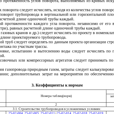
ную протяженность углов поворота, выполняемых из кривых иск
 поворота следует исчислять, исходя из количества углов поворо
поворот трубопровода в вертикальной или горизонтальной плос
асчетной длине одиночной трубы каждый.
ой протяженности каждого угла поворота. независимо от его 
утри), равных расчетной длине одиночной трубы каждый.
 газовых кранов и др.) следует исчислять по проекту в номенкл
о длине проектируемого трубопровода.
ий труб следует определять по данным проекта организации стр
онтажа по участкам трассы.
бровке, испытанию и вытеснению воды следует исчислять по 
ой.
ессовочных или компрессорных агрегатов следует принимать п
я газопровода природным газом, затраты следует калькулироват
тании; дополнительных затрат на мероприятия по обеспечению
3. Коэффициенты к нормам
Номера таблиц(норм)
за
2
3.1. Строительство трубопроводов в усложненных условиях:
25-02-004
,
25-02-005
,
25-02-011
÷
25-02-014
,
25-02-018
,
25-02-019
,