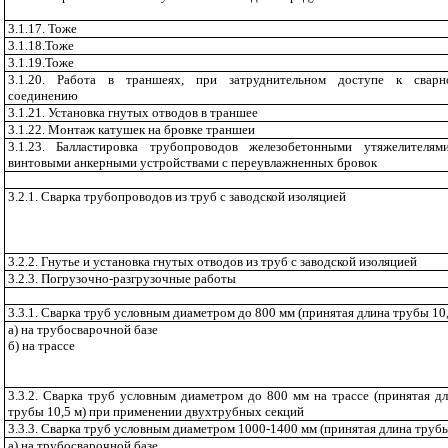
3.1.17. Тоже
3.1.18.Тоже
3.1.19.Тоже
3.1.20. Работа в траншеях, при затруднительном доступе к сварн
соединению
3
.1.21. Установка гнутых отводов в траншее
3
.1.22. Монтаж катушек на бровке траншеи
3
.1.23. Балластировка трубопроводов железобетонными утяжелителям
винтовыми анкерными устройствами с переувлажненных бровок
3.2.1.
Сварка трубопроводов из труб с заводской изоляцией
3.2.2.
Гнутье и установка гнутых отводов из труб с заводской изоляцией
3.2.3.
Погрузочно-разгрузочные работы
3
.3.1. Сварка труб условным диаметром до 800 мм (принятая длина трубы 10,
а) на трубосварочной базе
б) на трассе
3.3.2.
Сварка труб условным диаметром до 800 мм на трассе (принятая д
трубы 10,5 м) при применении двухтрубных секций
3.3.3.
Сварка труб условным диаметром 1000-1400 мм (принятая длина трубы 
а) на трубосварочной базе