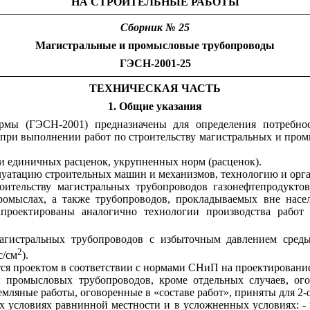
НА СТРОИТЕЛЬНЫЕ РАБОТЫ
Сборник № 25
Магистральные и промысловые трубопроводы
ГЭСН-2001-25
ТЕХНИЧЕСКАЯ ЧАСТЬ
1. Общие указания
рмы (ГЭСН-2001) предназначены для определения потребност
при выполнении работ по строительству магистральных и пром
 единичных расценок, укрупненных норм (расценок).
плуатацию строительных машин и механизмов, технологию и орг
оительству магистральных трубопроводов газонефтепродукто
ромыслах, а также трубопроводов, прокладываемых вне нас
апроектированы аналогично технологии производства работ
магистральных трубопроводов с избыточным давлением сред
2
с/см
).
тся проектом в соответствии с нормами СНиП на проектировани
и промысловых трубопроводов, кроме отдельных случаев, ого
мляные работы, оговоренные в «составе работ», приняты для 2-
х условиях равнинной местности и в усложненных условиях: -