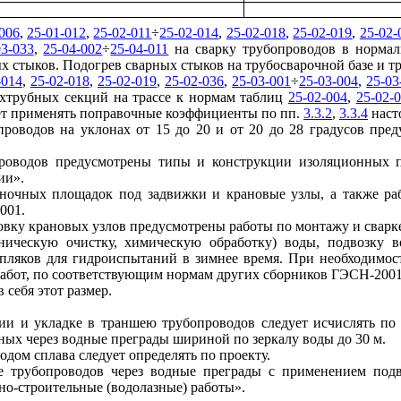
006
,
25-01-012
,
25-02-011
÷
25-02-014
,
25-02-018
,
25-02-019
,
25-02-
03-033
,
25-04-002
÷
25-04-011
на сварку трубопроводов в нормал
ых стыков. Подогрев сварных стыков на трубосварочной базе и 
-014
,
25-02-018
,
25-02-019
,
25-02-036
,
25-03-001
÷
25-03-004
,
25-03
ухтрубных секций на трассе к нормам таблиц
25-02-004
,
25-02-
т применять поправочные коэффициенты по пп.
3.3.2
,
3.3.4
наст
роводов на уклонах от 15 до 20 и от 20 до 28 градусов пред
проводов предусмотрены типы и конструкции изоляционных 
ии».
еночных площадок под задвижки и крановые узлы, а также ра
001.
овку крановых узлов предусмотрены работы по монтажу и сварк
ническую очистку, химическую обработку) воды, подвозку в
епляков для гидроиспытаний в зимнее время. При необходимост
 работ, по соответствующим нормам других сборников ГЭСН-2001
 себя этот размер.
ции и укладке в траншею трубопроводов следует исчислять по
ных через водные преграды шириной по зеркалу воды до 30 м.
одом сплава следует определять по проекту.
ве трубопроводов через водные преграды с применением подв
о-строительные (водолазные) работы».