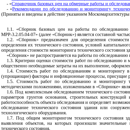
- «
Справочник базовых цен на обмерные работы и обследова
- «
Рекомендации по обследованию и мониторингу техничес
(Приняты и введены в действие указанием Москомархитектуры от
1.1. «Сборник базовых цен на работы по обследованию
МРР-3.2.05.04-07» (далее «Сборник») является составной част
1.2. «Сборник» предназначен для определения стоимос
определения их технического состояния, условий капитально
определения стоимости мониторинга технического состояния з
«Сборник» не распространяется на работы по обследованию 
1.3. Критерии оценки стоимости работ по обследованию и
общественно необходимые затраты на их выполнение, оформлени
1.4. Стоимость работ по обследованиям и мониторингу 
(упрощающие) факторы и инфляционные процессы, присущие 
1.5. Стоимость работ по обследованию и мониторингу т
методическими положениями, изложенными в «Сборнике» являе
1.6. Под
комплексным обследованием технического состоя
параметров грунтов основания, строительных конструкций 
работоспособность объекта обследования и определяет возможн
обследование технического состояния здания или сооружен
технологического оборудования.
1.7. Под
общим мониторингом технического состояния 
выявления объектов, на которых произошли значительные 
технического состояния.