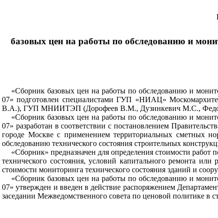
базовых цен на работы по обследованию и мони
«Сборник базовых цен на работы по обследованию и монито
07» подготовлен специалистами ГУП «НИАЦ» Москомархите
В.А.), ГУП МНИИТЭП (Дорофеев В.М., Дузинкевич М.С., Федо
«Сборник базовых цен на работы по обследованию и монито
07» разработан в соответствии с постановлением Правительст
городе Москве с применением территориальных сметных нор
обследованию технического состояния строительных конструк
«Сборник» предназначен для определения стоимости работ 
технического состояния, условий капитального ремонта или
стоимости мониторинга технического состояния зданий и соор
«Сборник базовых цен на работы по обследованию и монито
07» утвержден и введен в действие распоряжением Департамент
заседании Межведомственного совета по ценовой политике в с