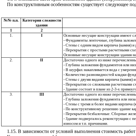
По конструктивным особенностям существует следующее под
№№ п.п.
Категория сложности
здания
1
2
1.
I
Основные несущие конструкции имеют с
- Фундаменты ленточные, глубина заложен
- Стены с одним видом кирпича (камня) и
- Перекрытия с простыми расчетными сх
Основные несущие конструкции здания на
2.
II
Достаточно одного из ниже перечисленны
- Глубина заложения фундаментов или низа
- В шурфах накапливается вода с умеренн
- Количество разновидностей кладки фунд
- Стены с двумя видами кирпича (камня) 
- Перекрытия со сложными расчетными с
- Здание состоит в плане из 2-3-х прямо
3.
III
Достаточно одного из ниже перечисленны
- Глубина заложения фундамента или низа
- Стены с тремя и более видами кирпича 
- По конструктивному решению здание ка
- Перекрытия безбалочные. Сборные жел
- Здание подвергалось реконструкции с 
износом и т.п. причинами.
1.15. В зависимости от условий выполнения
стоимость рабо