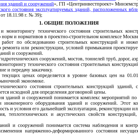
ния зданий и сооружений
», ГП «Центринвестпроект» Минземстро
кого состояния эксплуатируемых зданий, расположенных вбли
 18.11.98 г. № 39);
1. ОБЩИЕ ПОЛОЖЕНИЯ
 и мониторингу технического состояния строительных конс
ью норм и нормативов в проектно-строительном комплексе Москв
ти работ по обследованию строительных конструкций и инж
го ремонта или реконструкции, условий примыкания проектируе
даний и сооружений.
гидротехнических сооружений, мостов, тоннелей труб, дорог, 
 мониторингу технического состояния строительных конструкц
е и передачу заказчику.
в текущих ценах определяется в уровне базовых цен на 01.
рыночной экономике.
ехнического состояния строительных конструкций зданий, с
тся исходной для определения договорной цены.
ния зданий и сооружений
понимается комплекс мероприятий по
и инженерного оборудования зданий и сооружений. Этот ком
ость и условия его дальнейшей эксплуатации, реконструкции ил
ия, теплотехнических и акустических свойств конструкций
зданий и сооружений
понимается система наблюдения и контр
изменения напряженно-деформированного состояния несущи