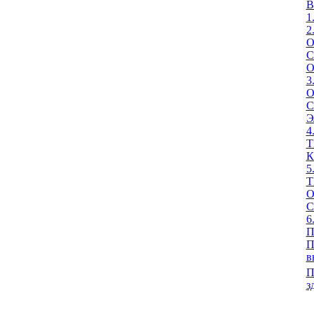
В
1
2
О
С
О
3
О
С
Э
4
Т
К
5
Т
О
С
6
П
в
П
з