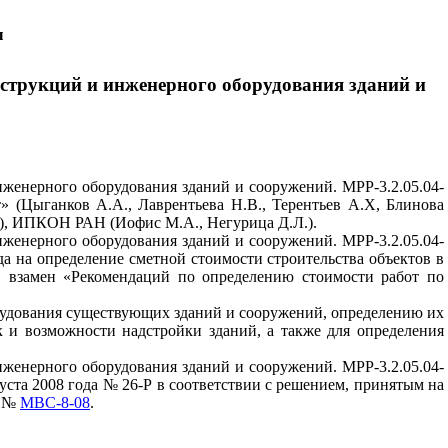
ы
нструкций и инженерного оборудования зданий и
женерного оборудования зданий и сооружений. МРР-3.2.05.04-
т» (Цыганков А.А., Лаврентьева Н.В., Терентьев А.Х, Блинова
), ИПКОН РАН (Иофис М.А., Негурица Д.Л.).
женерного оборудования зданий и сооружений. МРР-3.2.05.04-
а на определение сметной стоимости строительства объектов в
» взамен «Рекомендаций по определению стоимости работ по
рудования существующих зданий и сооружений, определению их
 и возможности надстройки зданий, а также для определения
женерного оборудования зданий и сооружений. МРР-3.2.05.04-
уста 2008 года № 26-Р в соответствии с решением, принятым на
а №
МВС-8-08
.