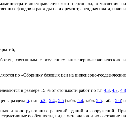
дминистративно-управленческого персонала, отчисления на
венных фондов и расходы на их ремонт, арендная плата, налоги
крытий;
ботам, связанным с изучением инженерно-геологических и
ляются по «Сборнику базовых цен на инженерно-геодезические
еделяются в размере 15 % от стоимости работ по т.т.
4.3
,
4.7
,
4.8
 цены раздела
5
: п.п.
5.3
.,
5.4
.,
5.5
(табл.
5.4
, табл.
5.5
, табл.
5.6
) и
очных и конструктивных решений зданий и сооружений. При
структивные особенности, виды материалов и их состояние на