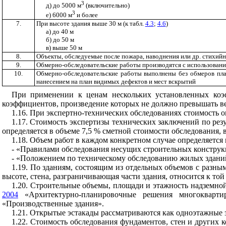
3
д) до 5000 м
(включительно)
3
е) 6000 м
и более
7.
При высоте здания выше 30 м (к табл.
4.3
;
4.6
)
а) до 40 м
б) до 50 м
в) выше 50 м
8.
Объекты, обследуемые после пожара, наводнения или др. стихий
9.
Обмерно-обследовательские работы производятся с использовани
10.
Обмерно-обследовательские работы выполнены без обмеров план
нанесением на план видимых дефектов и мест вскрытий
При применении к ценам нескольких установленных коэ
коэффициентов, произведение которых не должно превышать в
1.16. При экспертно-технических обследованиях стоимость о
1.17. Стоимость экспертизы технических заключений по ре
определяется в объеме 7,5 % сметной стоимости обследования, в
1.18. Объем работ в каждом конкретном случае определяется 
- «Правилами обследования несущих строительных констру
- «Положением по техническому обследованию жилых здани
1.19. По зданиям, состоящим из отдельных объемов с разны
высоте, стена, разграничивающая части здания, относится к той 
1.20. Строительные объемы, площади и этажность надземн
2004
«Архитектурно-планировочные решения многокварт
«Производственные здания».
1.21. Открытые эстакады рассматриваются как одноэтажные з
1.22. Стоимость обследования фундаментов, стен и других