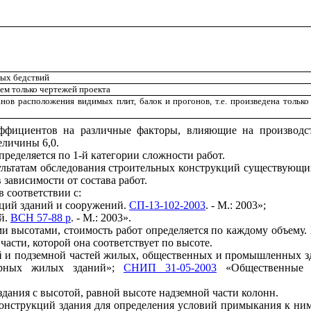
ных бедствий
ем только чертежей проекта
ов расположения видимых плит, балок и прогонов, т.е. произведена только 
ффициентов на различные факторы, влияющие на производст
еличины 6,0.
пределяется по 1-й категории сложности работ.
зультатам обследования строительных конструкций существующ
 зависимости от состава работ.
в соответствии с:
кций зданий и сооружений.
СП-13-102-2003
. - М.: 2003»;
й.
ВСН 57-88 р
. - М.: 2003».
ми высотами, стоимость работ определяется по каждому объему
части, которой она соответствует по высоте.
ой и подземной частей жилых, общественных и промышленных з
ирных жилых зданий»;
СНИП 31-05-2003
«Общественные з
дания с высотой, равной высоте надземной части колонн.
 конструкций здания для определения условий примыкания к ни