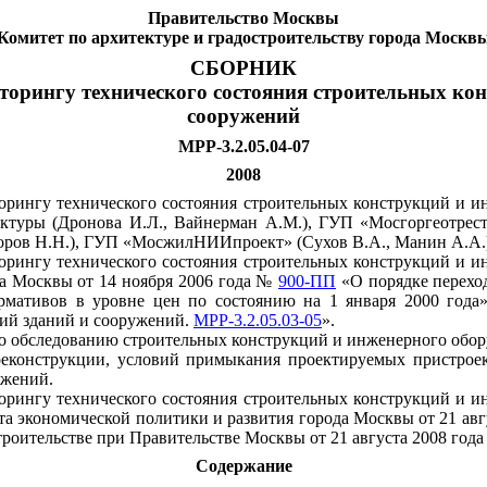
Правительство Москвы
Комитет по архитектуре и градостроительству города Москв
СБОРНИК
торингу технического состояния строительных ко
сооружений
МРР
-3.2.05.04-07
2008
рингу технического состояния строительных конструкций и ин
ктуры (Дронова И.Л., Вайнерман
A
.
M
.), ГУП «Мосгоргеотрес
ров Н.Н.), ГУП «МосжилНИИпроект» (Сухов В.А., Манин А.А.
рингу технического состояния строительных конструкций и ин
ва Москвы от 14 ноября 2006 года №
900-ПП
«О порядке переход
мативов в уровне цен по состоянию на 1 января 2000 года
ций зданий и сооружений.
МРР-3.2.05.03-05
».
по обследованию строительных конструкций и инженерного обо
 реконструкции, условий примыкания проектируемых пристроек
ужений.
рингу технического состояния строительных конструкций и ин
а экономической политики и развития города Москвы от 21 авг
троительстве при Правительстве Москвы от 21 августа 2008 год
Содержание