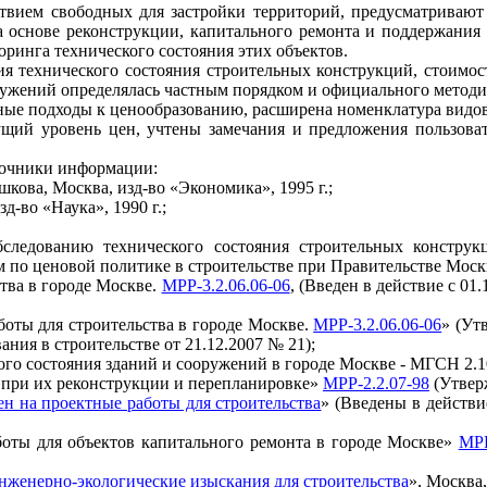
ствием свободных для застройки территорий, предусматриваю
на основе реконструкции, капитального ремонта и поддержания
ринга технического состояния этих объектов.
ия технического состояния строительных конструкций, стоимос
ружений определялась частным порядком и официального методи
ые подходы к ценообразованию, расширена номенклатура видов 
кущий уровень цен, учтены замечания и предложения пользо
точники информации:
кова, Москва, изд-во «Экономика», 1995 г.;
д-во «Наука», 1990 г.;
следованию технического состояния строительных конструк
 по ценовой политике в строительстве при Правительстве Мос
тва в городе Москве.
МРР-3.2.06.06-06
, (Введен в действие с 0
оты для строительства в городе Москве.
МРР-3.2.06.06-06
» (Ут
ния в строительстве от 21.12.2007 № 21);
го состояния зданий и сооружений в городе Москве - МГСН 2.10
 при их реконструкции и перепланировке»
МРР-2.2.07-98
(Утвер
н на проектные работы для строительства
» (Введены в действи
боты для объектов капитального ремонта в городе Москве»
МРР
нженерно-экологические изыскания для строительства
», Москва