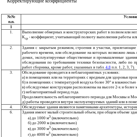
Корректирующие коэффициенты
№№
Услови
п.п.
1
1.
Выполнение обмерных и конструкторских работ в полном или неп
К
- коэффициент, учитывающий полноту выполнения работы или
ср
2.
Здания с закрытым режимом, строения и участки, прилегающие 
рабочего времени, или обследование на которых возможно лишь в
домах, эксплуатируемые общественные и промышленные здания 
обследования по требованиям техники безопасности, либо по 
работ сборника, кроме работ, указанных в табл.
4.8
п.п. 1, 2, 3, 7).
3.
Обследование проводится в неблагоприятных условиях:
а) в помещениях или на территориях с вредным для здоровья про
б) в помещениях с температурой воздуха более 30° и влажность
в) обследуемые конструкции расположены на высоте 2-х и более м
г) неблагоприятный период года.
Продолжительность неблагоприятного периода для Москвы и Моск
д) работы проводятся внутри эксплуатируемых зданий или в по
4.
Обследуемые здания являются памятниками архитектуры, истори
6.
Здания имеют малый строительный объем, при общем объеме зда
3
а) до 1000 м
(включительно)
б) до 2000 м (включительно)
3
в) до 3000 м
(включительно)
3
г) до 4000 м
(включительно)