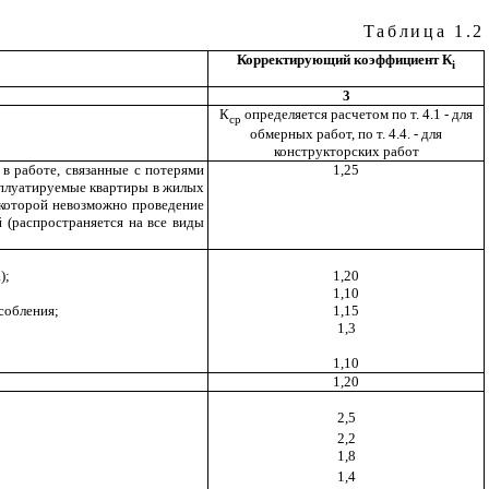
Таблица 1.2
Корректирующий коэффициент К
i
3
К
определяется расчетом по т. 4.1 - для
ср
обмерных работ, по т. 4.4. - для
конструкторских работ
в работе, связанные с потерями
1,25
ксплуатируемые квартиры в жилых
 которой невозможно проведение
(распространяется на все виды
);
1,20
1,10
собления;
1,15
1,3
1,10
1,20
2,5
2,2
1,8
1,4