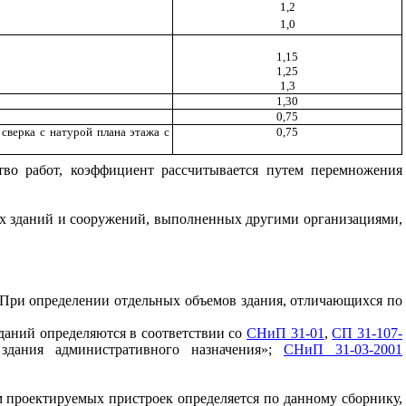
1,2
1,0
1,15
1,25
1,3
1,30
0,75
сверка с натурой плана этажа с
0,75
во работ, коэффициент рассчитывается путем перемножения
их зданий и сооружений, выполненных другими организациями,
. При определении отдельных объемов здания, отличающихся по
даний определяются в
соответствии со
СНиП 31-01
,
СП 31-107-
дания административного назначения»;
СНиП 31-03-2001
м проектируемых пристроек определяется по данному сборнику,