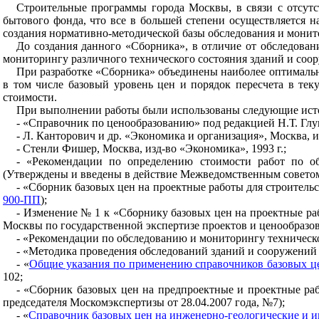
Строительные программы города Москвы, в связи с отсут
бытового фонда, что все в большей степени осуществляется 
создания нормативно-методической базы обследования и монито
До создания данного «Сборника», в отличие от обследован
мониторингу различного технического состояния зданий и соо
При разработке «Сборника» объединены наиболее оптимальн
в том числе базовый уровень цен и порядок пересчета в те
стоимости.
При выполнении работы были использованы следующие ис
- «Справочник по ценообразованию» под редакцией Н.Т. Глуш
- Л. Канторович и др. «Экономика и организация», Москва, из
- Стенли Фишер, Москва, изд-во «Экономика», 1993 г.;
- «Рекомендации по определению стоимости работ по об
(Утверждены и введены в действие Межведомственным советом
-
«Сборник базовых цен на проектные работы для строительс
900-ПП
);
- Изменение № 1 к «Сборнику базовых цен на проектные раб
Москвы по государственной экспертизе проектов и ценообразова
- «Рекомендации по обследованию и мониторингу техническо
- «Методика проведения обследований зданий и сооружений
- «
Общие указания по применению справочников базовых це
102;
- «Сборник базовых цен на предпроектные и проектные ра
председателя Москомэкспертизы от 28.04.2007 года, №7);
- «
Справочник базовых цен на инженерно-геологические и и