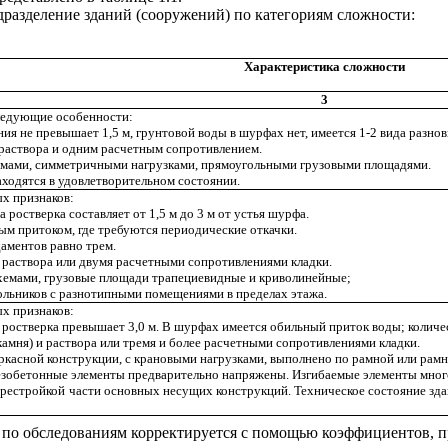
разделение зданий (сооружений) по категориям сложности:
Характеристика сложности
3
ледующие особенности:
ия не превышает 1,5 м, грунтовой воды в шурфах нет, имеется 1-2 вида разнов
 раствора и одним расчетным сопротивлением.
емами, симметричными нагрузками, прямоугольными грузовыми площадями.
ходятся в удовлетворительном состоянии.
х признаков:
 ростверка составляет от 1,5 м до 3 м от устья шурфа.
ым притоком, где требуются периодические откачки.
аментов равно трем.
и раствора или двумя расчетными сопротивлениями кладки.
хемами, грузовые площади трапециевидные и криволинейные;
угольников с разнотипными помещениями в пределах этажа.
х признаков:
 ростверка превышает 3,0 м. В шурфах имеется обильный приток воды; количе
(камня) и раствора или тремя и более расчетными сопротивлениями кладки.
ркасной конструкции, с крановыми нагрузками, выполнено по рамной или рамн
езобетонные элементы предварительно напряжены. Изгибаемые элементы мног
перестройкой части основных несущих конструкций. Техническое состояние з
т по
обследованиям корректируется с помощью
коэффициентов,
п