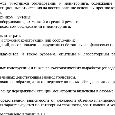
уда участников обследований и мониторинга, содержание а
изационные отчисления на восстановление основных производст
ь.
орником», учтены:
 оборудования, их мелкий и средний ремонт;
зводством обследований и мониторинга;
льно затраты:
ии сложных конструкций или сооружений;
дений, восстановлению нарушенных бетонных и асфальтовых по
ундаментов, а также буровым, опытным и лабораторным ра
ных конструкций и инженерно-геологических выработок (опреде
овленных действующим законодательством.
дования и обратно, а также переносу во время обследования - опр
и аренду передвижной станции мониторинга включены в базовые
посредственной зависимости от сложности объемно-планиров
ия характеризуются по категориям сложности, учитывающим кон
едставлено в таблице 1.1.