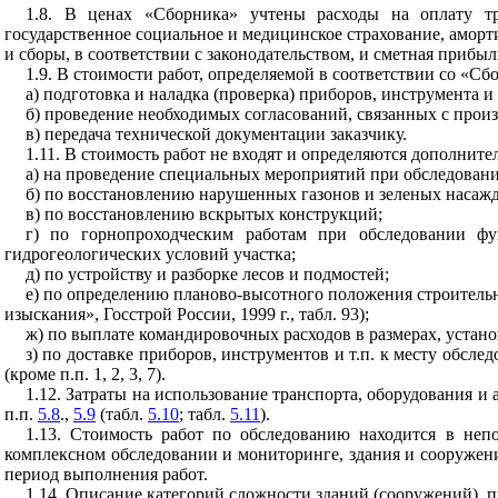
1.8. В ценах «Сборника» учтены расходы на оплату тр
государственное социальное и медицинское страхование, аморт
и сборы, в соответствии с законодательством, и сметная прибыл
1.9. В стоимости работ, определяемой в соответствии со «Сб
а) подготовка и наладка (проверка) приборов, инструмента и
б) проведение необходимых согласований, связанных с прои
в) передача технической документации заказчику.
1.11. В стоимость работ не входят и определяются дополните
а) на проведение специальных мероприятий при обследован
б) по восстановлению нарушенных газонов и зеленых насаж
в) по восстановлению вскрытых конструкций;
г) по горнопроходческим работам при обследовании ф
гидрогеологических условий участка;
д) по устройству и разборке лесов и подмостей;
е) по определению планово-высотного положения строитель
изыскания», Госстрой России, 1999 г., табл. 93);
ж) по выплате командировочных расходов в размерах, устан
з) по доставке приборов, инструментов и т.п. к месту обсле
(кроме п.п. 1, 2, 3, 7).
1.12. Затраты на использование транспорта, оборудования 
п.п.
5.8
.,
5.9
(табл.
5.10
; табл.
5.11
).
1.13. Стоимость работ по обследованию находится в не
комплексном обследовании и мониторинге, здания и сооружен
период выполнения работ.
1.14. Описание категорий сложности зданий (сооружений), пр