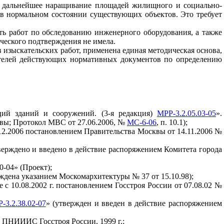
т дальнейшее наращивание площадей жилищного и социально-
 в нормальном состоянии существующих объектов. Это требует
ть работ по обследованию инженерного оборудования, а также
ческого подтверждения не имела.
изыскательских работ, применена единая методическая основа,
вателей действующих нормативных документов по определению
ций зданий и сооружений. (3-я редакция)
МРР-3.2.05.03-05
».
квы; Протокол МВС от 27.06.2006, №
МС-6-06
, п.
10.1);
1.12.2006 постановлением Правительства Москвы от 14.11.2006 №
верждено и введено в действие распоряжением Комитета города
-04» (Проект);
ждена указанием Москомархитектуры № 37 от 15.10.98);
е с 10.08.2002 г. постановлением Госстроя России от 07.08.02 №
-3.2.38.02-07
» (утвержден и введен в действие распоряжением
, ПНИИИС Госстроя России, 1999 г.;