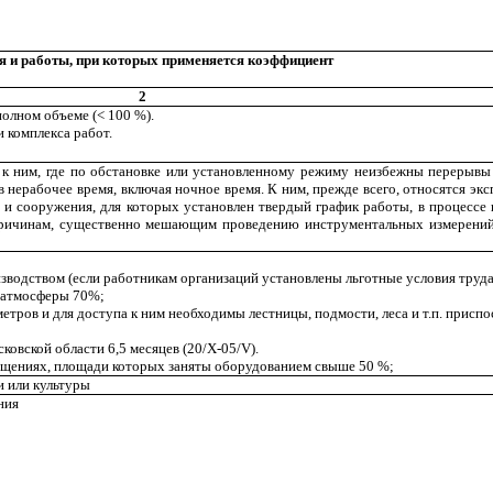
я и работы, при которых применяется коэффициент
2
олном объеме (< 100 %).
 комплекса работ.
к ним, где по обстановке или установленному режиму неизбежны перерывы 
 нерабочее время, включая ночное время. К ним, прежде всего, относятся э
и сооружения, для которых установлен твердый график работы, в процессе
причинам, существенно мешающим проведению инструментальных измерений 
изводством (если работникам организаций установлены льготные условия труда
ю атмосферы 70%;
етров и для доступа к ним необходимы лестницы, подмости, леса и т.п. приспо
овской области 6,5 месяцев (20/
X
-05/
V
).
мещениях, площади которых заняты оборудованием свыше 50 %;
и или культуры
ния