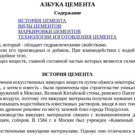
АЗБУКА ЦЕМЕНТА
Содержание
ИСТОРИЯ ЦЕМЕНТА
ВИДЫ ЦЕМЕНТОВ
МАРКИРОВКИ ЦЕМЕНТОВ
ТЕХНОЛОГИИ ИЗГОТОВЛЕНИЯ ЦЕМЕНТА
 который - обладает гидравлическими свойствами.
 или его производных и добавок. При взаимодействии с водо
одобное тело.
их веществ, главной составной частью которых являются силик
ИСТОРИЯ ЦЕМЕНТА
учения искусственных вяжущих веществ путем обжига некоторых
 а затем и известь - были применены при строительстве уника
ооружений в Мексике, Великой Китайской стены, римского Панте
 на воздухе, поэтому эти вяжущие материалы получили названи
овышать водостойкость известковых растворов, вводя в них т
ли древние римляне по месту залежей близ города Поццуолли.
роизводства вяжущих материалов связано с возникновением 
ашен, соборов. В 1584 г. в Москве был учрежден «Каменный п
инственными вяжущими материалами. Однако они отличались н