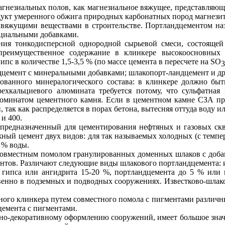
гнезиальных полов, как магнезиальное вяжущее, представляющ
родукт умеренного обжига природных карбонатных пород магнези
 вяжущими веществами в строительстве. Портландцементом на
ециальными добавками.
ия тонкодисперсной однородной сырьевой смеси, состоящей 
преимущественное содержание в клинкере высокоосновных с
с в количестве 1,5-3,5 % (по массе цемента в пересчете на
SO
3
ндцемент с минеральными добавками; шлакопорт-ландцемент и др
ованного минералогического состава: в клинкере должно быт
ехкальциевого алюмината требуется потому, что сульфатная к
минатом цементного камня. Если в цементном камне СЗА прис
 так как распределяется в порах бетона, вытесняя оттуда воду и
и 400.
 предназначенный для цементирования нефтяных и газовых с
ный цемент двух видов: для так называемых холодных (с темпер
 % воды.
овместным помолом гранулированных доменных шлаков с добавк
ентов. Различают следующие виды шлакового портландцемента: и
 гипса или ангидрита 15-20 %, портландцемента до 5 % или
венно в подземных и подводных сооружениях. Известково-шлак
ого клинкера путем совместного помола с пигментами различны
емента с пигментами.
но-декоративному оформлению сооружений, имеет большое знач