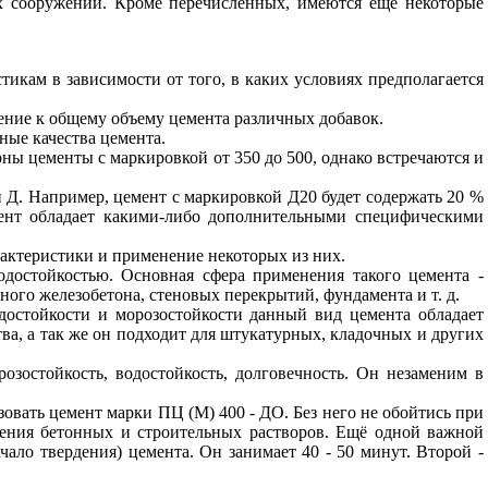
 сооружений. Кроме перечисленных, имеются еще некоторые
тикам в зависимости от того, в каких условиях предполагается
ение к общему объему цемента различных добавок.
ные качества цемента.
ны цементы с маркировкой от 350 до 500, однако встречаются и
й Д. Например, цемент с маркировкой Д20 будет содержать 20 %
емент обладает какими-либо дополнительными специфическими
актеристики и применение некоторых из них.
достойкостью. Основная сфера применения такого цемента -
ного железобетона, стеновых перекрытий, фундамента и т. д.
остойкости и морозостойкости данный вид цемента обладает
а, а так же он подходит для штукатурных, кладочных и других
зостойкость, водостойкость, долговечность. Он незаменим в
овать цемент марки ПЦ (М) 400 - ДО. Без него не обойтись при
ления бетонных и строительных растворов. Ещё одной важной
чало твердения) цемента. Он занимает 40 - 50 минут. Второй -