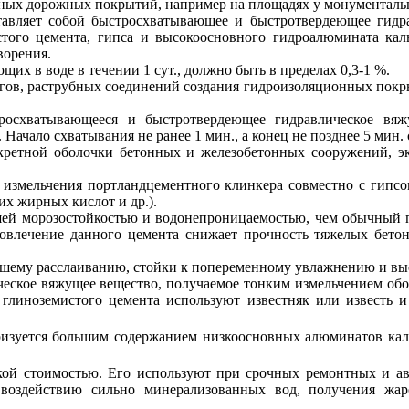
ных дорожных покрытий, например на площадях у монументаль
вляет собой быстросхватывающее и быстротвердеющее гидрав
того цемента, гипса и высокоосновного гидроалюмината каль
ворения.
их в воде в течении 1 сут., должно быть в пределах 0,3-1 %.
ов, раструбных соединений создания гидроизоляционных покры
росхватывающееся и быстротвердеющее гидравлическое вяж
Начало схватывания не ранее 1 мин., а конец не позднее 5 мин. 
кретной оболочки бетонных и железобетонных сооружений, э
 измельчения портландцементного клинкера совместно с гипсо
их жирных кислот и др.).
й морозостойкостью и водонепроницаемостью, чем обычный по
овлечение данного цемента снижает прочность тяжелых бетоно
ьшему расслаиванию, стойки к попеременному увлажнению и в
еское вяжущее вещество, получаемое тонким измельчением обо
 глиноземистого цемента используют известняк или известь
ризуется большим содержанием низкоосновных алюминатов кал
ой стоимостью. Его используют при срочных ремонтных и ава
воздействию сильно минерализованных вод, получения жар