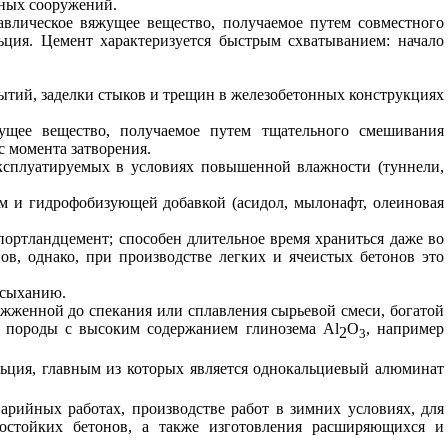
ных сооружений.
лическое вяжущее вещество, получаемое путем совместного
ция. Цемент характеризуется быстрым схватыванием: начало
тий, заделки стыков и трещин в железобетонных конструкциях
ущее вещество, получаемое путем тщательного смешивания
с момента затворения.
ксплуатируемых в условиях повышенной влажности (туннели,
м и гидрофобизующей добавкой (асидол, мылонафт, олеиновая
ртландцемент; способен длительное время храниться даже во
в, однако, при производстве легких и ячеистых бетонов это
ысыханию.
жженной до спекания или сплавления сырьевой смеси, богатой
 и породы с высоким содержанием глинозема А
l
О
, например
2
3
ьция, главным из которых является однокальциевый алюминат
рийных работах, производстве работ в зимних условиях, для
остойких бетонов, а также изготовления расширяющихся и