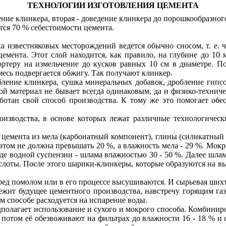
ТЕХНОЛОГИИ ИЗГОТОВЛЕНИЯ ЦЕМЕНТА
ение клинкера, вторая - доведение клинкера до порошкообразног
ся 70 % себестоимости цемента.
ка известняковых месторождений ведется обычно сносом, т. е. 
цемента. Этот слой находится, как правило, на глубине до 10 
портеру на измельчение до кусков равных 10 см в диаметре. П
месь подвергается обжигу. Так получают клинкер.
робление клинкера, сушка минеральных добавок, дробление гип
 материал не бывает всегда одинаковым, да и физико-техническ
аботан свой способ производства. К тому же это помогает о
изводства, в основе которых лежат различные технологическ
цемента из мела (карбонатный компонент), глины (силикатный
том не должна превышать 20 %, а влажность мела - 29 %. Мокр
де водной суспензии - шлама влажностью 30 - 50 %. Далее шлам 
ислоты. После этого шарики-клинкеры, которые образуются на вы
еред помолом или в его процессе высушиваются. И сырьевая ших
ежит будущее цементного производства, навстречу горящим газ
м способе расходуется на испарение воды.
дполагает использование и сухого и мокрого способа. Комбинир
 потом её обезвоживают на фильтрах до влажности 16 - 18 % и