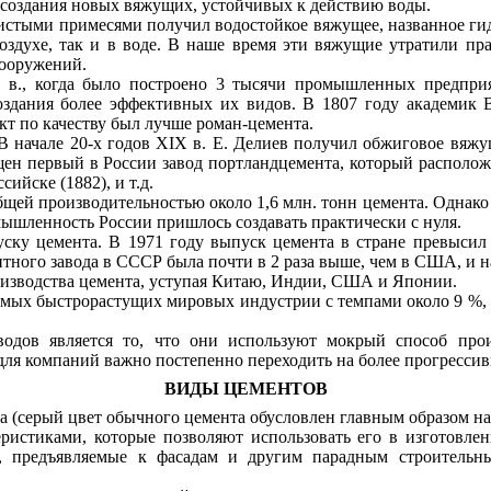
 создания новых вяжущих, устойчивых к действию воды.
нистыми примесями получил водостойкое вяжущее, названное ги
воздухе, так и в воде. В наше время эти вяжущие утратили пр
сооружений.
I
в., когда было построено 3 тысячи промышленных предприят
здания более эффективных их видов. В 1807 году академик 
т по качеству был лучше роман-цемента.
В начале 20-х годов
XIX
в. Е. Делиев получил обжиговое вяжущ
щен первый в России завод портландцемента, который расположи
ийске (1882), и т.д.
 общей производительностью около 1,6 млн. тонн цемента. Одна
ышленность России пришлось создавать практически с нуля.
уску цемента. В 1971 году выпуск цемента в стране превыси
тного завода в СССР была почти в 2 раза выше, чем в США, и н
роизводства цемента, уступая Китаю, Индии, США и Японии.
амых быстрорастущих мировых индустрии с темпами около 9 %,
водов является то, что они используют мокрый способ прои
 для компаний важно постепенно переходить на более прогресси
ВИДЫ ЦЕМЕНТОВ
а (серый цвет обычного цемента обусловлен главным образом н
ристиками, которые позволяют использовать его в изготовлен
ия, предъявляемые к фасадам и другим парадным строитель