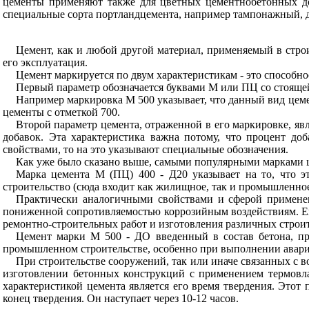
цементы применяют также для цветных цементнобетонных д
специальные сорта портландцемента, например тампонажный, д
Цемент, как и любой другой материал, применяемый в строи
его эксплуатация.
Цемент маркируется по двум характеристикам - это способн
Первый параметр обозначается буквами М или ПЦ со стояще
Например маркировка М 500 указывает, что данный вид цемен
цементы с отметкой 700.
Второй параметр цемента, отраженной в его маркировке, яв
добавок. Эта характеристика важна потому, что процент до
свойствами, то на это указывают специальные обозначения.
Как уже было сказано выше, самыми популярными марками це
Марка цемента М (ПЦ) 400 - Д20 указывает на то, что э
строительство (сюда входит как жилищное, так и промышленное,
Практически аналогичными свойствами и сферой применен
пониженной сопротивляемостью коррозийным воздействиям. Его
ремонтно-строительных работ и изготовления различных строи
Цемент марки М 500 - ДО введенный в состав бетона, при
промышленном строительстве, особенно при выполнении авари
При строительстве сооружений, так или иначе связанных с в
изготовлении бетонных конструкций с применением термовла
характеристикой цемента является его время твердения. Этот 
конец твердения. Он наступает через 10-12 часов.