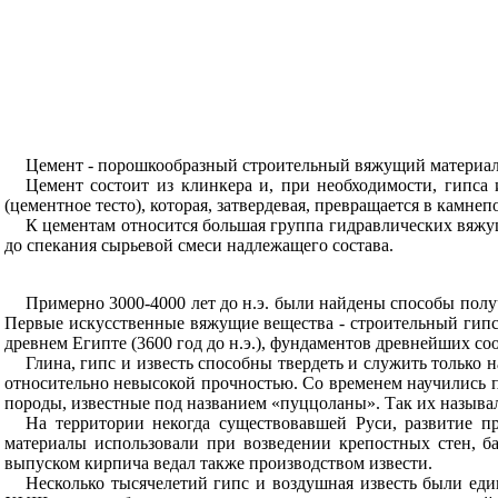
Цемент - порошкообразный строительный вяжущий материал,
Цемент состоит из клинкера и, при необходимости, гипса
(цементное тесто), которая, затвердевая, превращается в камнеп
К цементам относится большая группа гидравлических вяжущ
до спекания сырьевой смеси надлежащего состава.
Примерно 3000-4000 лет до н.э. были найдены способы пол
Первые искусственные вяжущие вещества - строительный гипс,
древнем Египте (3600 год до н.э.), фундаментов древнейших с
Глина, гипс и известь способны твердеть и служить только
относительно невысокой прочностью. Со временем научились п
породы, известные под названием «пуццоланы». Так их называ
На территории некогда существовавшей Руси, развитие п
материалы использовали при возведении крепостных стен, б
выпуском кирпича ведал также производством извести.
Несколько тысячелетий гипс и воздушная известь были ед