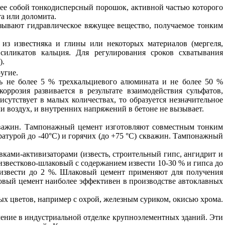
ее собой тонкодисперсный порошок, активной частью которого
та или доломита.
зывают гидравлическое вяжущее вещество, получаемое тонким
из известняка и глины или некоторых материалов (мергеля,
иликатов кальция. Для регулирования сроков схватывания
).
угие.
ь не более 5 % трехкальциевого алюмината и не более 50 %
оррозия развивается в результате взаимодействия сульфатов,
утствует в малых количествах, то образуется незначительное
ли воздух, и внутренних напряжений в бетоне не вызывает.
кважин. Тампонажный цемент изготовляют совместным тонким
атурой до -40°С) и горячих (до +75 °С) скважин. Тампонажный
ами-активизаторами (известь, строительный гипс, ангидрит и
звестково-шлаковый с содержанием извести 10-30 % и гипса до
 извести до 2 %. Шлаковый цемент применяют для получения
овый цемент наиболее эффективен в производстве автоклавных
х цветов, например с охрой, железным суриком, окисью хрома.
ение в индустриальной отделке крупноэлементных зданий. Эти