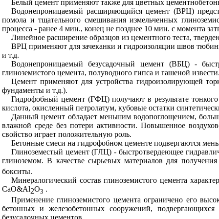
Белый цемент применяют также для цветных цементнобетон
Водонепроницаемый расширяющийся цемент (ВРЦ) предста
помола и тщательного смешивания измельченных глиноземис
процесса - ранее 4 мин., конец не позднее 10 мин. с момента зат
Линейное расширение образцов из цементного теста, твердеющ
ВРЦ применяют для зачеканки и гидроизоляции швов тюбинг
и т.д.
Водонепроницаемый безусадочный цемент (ВБЦ) - быст
глиноземистого цемента, полуводного гипса и гашеной извести. 
Цемент применяют для устройства гидроизолирующей тор
фундаменты и т.д.).
Гидрофобный цемент (ГФЦ) получают в результате тонкого
кислота, окисленный петролатум, кубовые остатки синтетическ
Данный цемент обладает меньшим водопоглощением, больше
влажной среде без потери активности. Повышенное воздухов
свойство играет положительную роль.
Бетонные смеси на гидрофобном цементе подвергаются мен
Глиноземестый цемент (ГЛЦ) - быстротвердеющее гидравлич
глиноземом. В качестве сырьевых материалов для получения
бокситы.
Минералогический состав глиноземистого цемента характе
СаО&А
l
О
.
2
3
Применение глиноземистого цемента ограничено его высок
бетонных и железобетонных сооружений, подвергающихся 
безусадочных цементов.