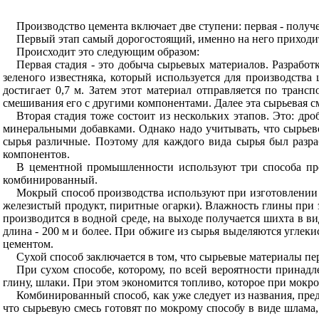
Производство цемента включает две ступени: первая - получ
Первый этап самый дорогостоящий, именно на него приходит
Происходит это следующим образом:
Первая стадия - это добыча сырьевых материалов. Разработ
зеленого известняка, который используется для производства 
достигает 0,7 м. Затем этот материал отправляется по транс
смешивания его с другими компонентами. Далее эта сырьевая с
Вторая стадия тоже состоит из нескольких этапов. Это: д
минеральными добавками. Однако надо учитывать, что сырьевой
сырья различные. Поэтому для каждого вида сырья был разр
компонентов.
В цементной промышленности используют три способа про
комбинированный.
Мокрый способ производства используют при изготовлении 
железистый продукт, пиритные огарки). Влажность глины при э
производится в водной среде, на выходе получается шихта в ви
длина - 200 м и более. При обжиге из сырья выделяются углек
цементом.
Сухой способ заключается в том, что сырьевые материалы п
При сухом способе, которому, по всей вероятности принадл
глину, шлаки. При этом экономится топливо, которое при мокро
Комбинированный способ, как уже следует из названия, пре
что сырьевую смесь готовят по мокрому способу в виде шлама,