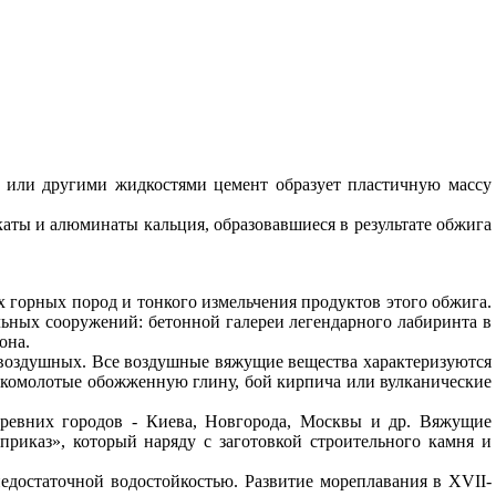
й или другими жидкостями цемент образует пластичную массу
аты и алюминаты кальция, образовавшиеся в результате обжига
 горных пород и тонкого измельчения продуктов этого обжига.
льных сооружений: бетонной галереи легендарного лабиринта в
она.
е воздушных. Все воздушные вяжущие вещества характеризуются
онкомолотые обожженную глину, бой кирпича или вулканические
древних городов - Киева, Новгорода, Москвы и др. Вяжущие
риказ», который наряду с заготовкой строительного камня и
едостаточной водостойкостью. Развитие мореплавания в
XVII
-