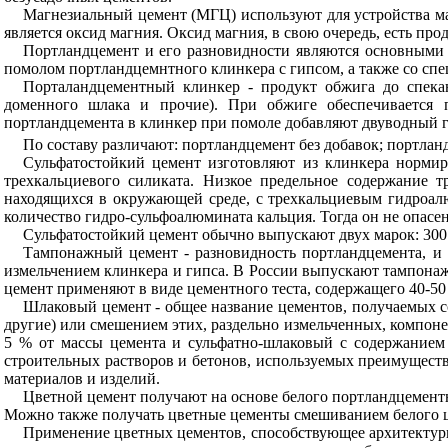
Магнезиальный цемент (МГЦ) используют для устройства ма
является оксид магния. Оксид магния, в свою очередь, есть п
Портландцемент и его разновидности являются основными
помолом портландцемнтного клинкера с гипсом, а также со сп
Порталандцементный клинкер - продукт обжига до спекан
доменного шлака и прочие). При обжиге обеспечивается 
портландцемента в клинкер при помоле добавляют двуводный гип
По составу различают: портландцемент без добавок; портла
Сульфатостойкий цемент изготовляют из клинкера нормир
трехкальциевого силиката. Низкое предельное содержание тр
находящихся в окружающей среде, с трехкальциевым гидроалю
количество гидро-сульфоалюмината кальция. Тогда он не опасен,
Сульфатостойкий цемент обычно выпускают двух марок: 300 
Тампонажный цемент - разновидность портландцемента, и
измельчением клинкера и гипса. В России выпускают тампонаж
цемент применяют в виде цементного теста, содержащего 40-50
Шлаковый цемент - общее название цементов, получаемых с
другие) или смешением этих, раздельно измельченных, компон
5 % от массы цемента и сульфатно-шлаковый с содержанием
строительных растворов и бетонов, используемых преимущест
материалов и изделий.
Цветной цемент получают на основе белого портландцементн
Можно также получать цветные цементы смешиванием белого ц
Применение цветных цементов, способствующее архитектур