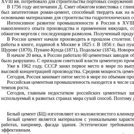
XVIII
вв. потребовало для строительства портовых сооружений
В 1756 году англичанин Д. Смит обжигом известняка с гли
был запатентован роман-цемент, способный твердеть как на 
основными материалами для строительства гидротехнических 
Интенсивное развитие промышленности в России в
XVII
накопленного опыта производства и применения вяжущих, со
обжигом мергеля с последующим размолом. Полученный продук
В России цемент начали производить в прошлом столетии. 
работы в книге, изданной в Москве в 1825 г. В 1856 г. был пу
Щурове (1870), Пунане-Кунда (1871), Подольске (1874), Новоросс
В начале 20 века, в России работало 60 цементных заводов
было разрушено. С приходом советской власти цементную пром
Уже в 1962 году, СССР занял первое место в мире по вып
высокой концентрацией производства. Средняя мощность цемен
Сегодня, Россия занимает пятое место в мире по объемам п
Российская цементная промышленность находится в числе с
темпов роста.
Сегодня, главным недостатком российских цементных за
используемый в развитых странах мира сухой способ. Поэтому
Белый цемент (БЦ) изготовляют из маложелезистого клинкер
Белый цемент является материалом с уникальными характе
работах, например, фасада здания. Эстетические требован
эффективным.