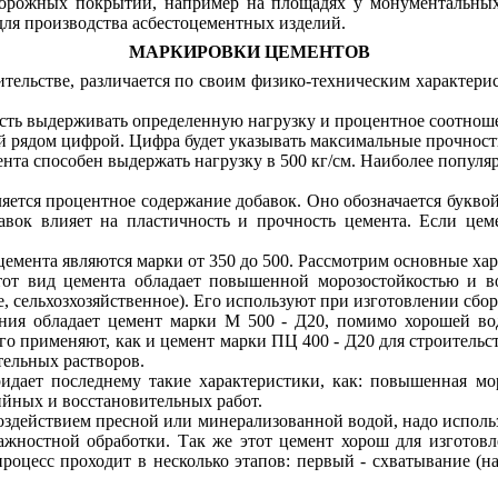
орожных покрытий, например на площадях у монументальных
ля производства асбестоцементных изделий.
МАРКИРОВКИ ЦЕМЕНТОВ
тельстве, различается по своим физико-техническим характерис
ость выдерживать определенную нагрузку и процентное соотнош
й рядом цифрой. Цифра будет указывать максимальные прочност
та способен выдержать нагрузку в 500 кг/см. Наиболее популяр
ляется процентное содержание добавок. Оно обозначается букво
бавок влияет на пластичность и прочность цемента. Если ц
мента являются марки от 350 до 500. Рассмотрим основные хар
тот вид цемента обладает повышенной морозостойкостью и во
 сельхозхозяйственное). Его используют при изготовлении сбор
ия обладает цемент марки М 500 - Д20, помимо хорошей вод
 применяют, как и цемент марки ПЦ 400 - Д20 для строительств
тельных растворов.
дает последнему такие характеристики, как: повышенная моро
йных и восстановительных работ.
оздействием пресной или минерализованной водой, надо использ
жностной обработки. Так же этот цемент хорош для изготов
процесс проходит в несколько этапов: первый - схватывание (на