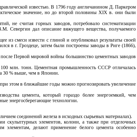
дравлической известью. В 1796 году англичанином Д. Паркером
актическое значение, но до второй половины
XIX
в. они были
ий, не считая горных заводов, потребовало систематизации
В.М. Севергин дал описание вяжущего вещества, получаемого
ее из смеси извести с глиной и опубликовал результаты своей
лся в г. Гроздеце, затем были построены заводы в Риге (1866),
ко после Первой мировой войны большинство цементных заводов
л 100 млн. тонн. Цементная промышленность СССР отличалась
а 30 % выше, чем в Японии.
 при этом в ближайшие годы можно прогнозировать увеличение
зводства цемента, который гораздо более энергоемкий, чем
вные энергосберегающие технологии.
аличием соединений железа в исходных сырьевых материалах).
ии скульптурных элементов, колонн, а также при отделочных
ным элементам, делают применение белого цемента особенно