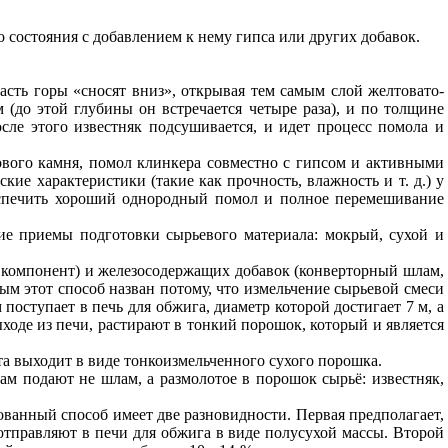
о состояния с добавлением к нему гипса или других добавок.
часть горы «сносят вниз», открывая тем самым слой желтовато-
м (до этой глубины он встречается четыре раза), и по толщине
осле этого известняк подсушивается, и идет процесс помола и
сового камня, помол клинкера совместно с гипсом и активными
ие характеристики (такие как прочность, влажность и т. д.) у
беспечить хороший однородный помол и полное перемешивание
ие приемы подготовки сырьевого материала: мокрый, сухой и
 компонент) и железосодержащих добавок (конверторный шлам,
ым этот способ назван потому, что измельчение сырьевой смеси
поступает в печь для обжига, диаметр которой достигает 7 м, а
ходе из печи, растирают в тонкий порошок, который и является
та выходит в виде тонкоизмельченного сухого порошка.
ам подают не шлам, а размолотое в порошок сырьё: известняк,
ованный способ имеет две разновидности. Первая предполагает,
 отправляют в печи для обжига в виде полусухой массы. Второй