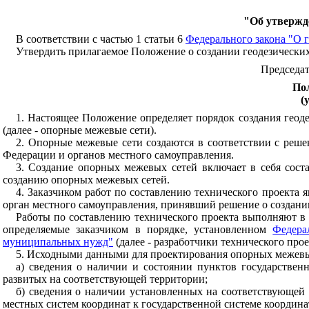
"Об утвержде
В соответствии с частью 1 статьи 6
Федерального закона "О 
Утвердить прилагаемое Положение о создании геодезических
Председат
Пол
(
1. Настоящее Положение определяет порядок создания геоде
(далее - опорные межевые сети).
2. Опорные межевые сети создаются в соответствии с реш
Федерации и органов местного самоуправления.
3. Создание опорных межевых сетей включает в себя соста
созданию опорных межевых сетей.
4. Заказчиком работ по составлению технического проекта 
орган местного самоуправления, принявший решение о создани
Работы по составлению технического проекта выполняют в
определяемые заказчиком в порядке, установленном
Федера
муниципальных нужд"
(далее - разработчики технического прое
5. Исходными данными для проектирования опорных межевы
а) сведения о наличии и состоянии пунктов государственн
развитых на соответствующей территории;
б) сведения о наличии установленных на соответствующей 
местных систем координат к государственной системе координа