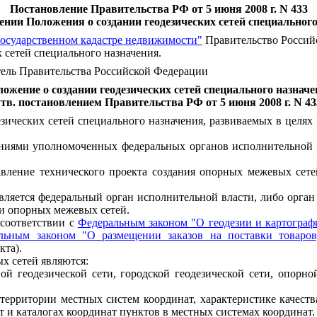
Постановление Правительства РФ от 5 июня 2008 г. N 433
нии Положения о создании геодезических сетей специальног
государственном кадастре недвижимости"
Правительство Россий
 сетей специального назначения.
ель Правительства Российской Федерации
ожение о создании геодезических сетей специального назнач
утв. постановлением Правительства РФ от 5 июня 2008 г. N 43
зических сетей специального назначения, развиваемых в целях
ениями уполномоченных федеральных органов исполнительной в
вление технического проекта создания опорных межевых сетей
является федеральный орган исполнительной власти, либо орган
и опорных межевых сетей.
 соответствии с
Федеральным законом "О геодезии и картограф
льным законом "О размещении заказов на поставки товаров,
кта).
х сетей являются:
ой геодезической сети, городской геодезической сети, опорно
территории местных систем координат, характеристике качеств
т и каталогах координат пунктов в местных системах координат.