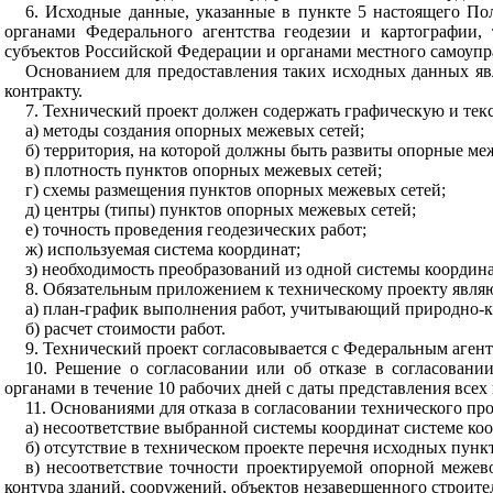
6. Исходные данные, указанные в пункте 5 настоящего По
органами Федерального агентства геодезии и картографии,
субъектов Российской Федерации и органами местного самоупр
Основанием для предоставления таких исходных данных яв
контракту.
7. Технический проект должен содержать графическую и текс
а) методы создания опорных межевых сетей;
б) территория, на которой должны быть развиты опорные ме
в) плотность пунктов опорных межевых сетей;
г) схемы размещения пунктов опорных межевых сетей;
д) центры (типы) пунктов опорных межевых сетей;
е) точность проведения геодезических работ;
ж) используемая система координат;
з) необходимость преобразований из одной системы координа
8. Обязательным приложением к техническому проекту являю
а) план-график выполнения работ, учитывающий природно-к
б) расчет стоимости работ.
9. Технический проект согласовывается с Федеральным аген
10. Решение о согласовании или об отказе в согласован
органами в течение 10 рабочих дней с даты представления все
11. Основаниями для отказа в согласовании технического про
а) несоответствие выбранной системы координат системе коо
б) отсутствие в техническом проекте перечня исходных пункт
в) несоответствие точности проектируемой опорной межево
контура зданий, сооружений, объектов незавершенного строител