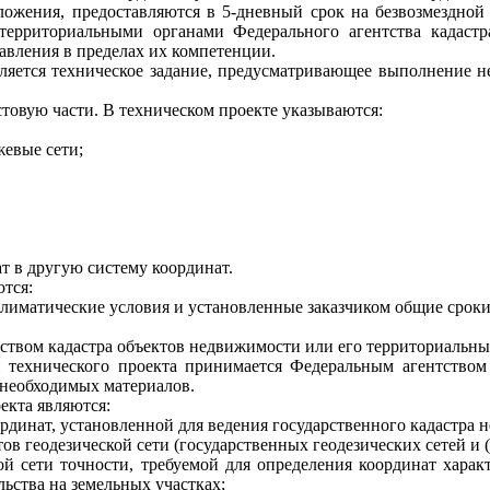
ложения, предоставляются в 5-дневный срок на безвозмездной
 территориальными органами Федерального агентства кадастр
авления в пределах их компетенции.
ляется техническое задание, предусматривающее выполнение 
товую части. В техническом проекте указываются:
жевые сети;
т в другую систему координат.
тся:
лиматические условия и установленные заказчиком общие сроки
тством кадастра объектов недвижимости или его территориальны
ии технического проекта принимается Федеральным агентство
х необходимых материалов.
екта являются:
рдинат, установленной для ведения государственного кадастра 
ов геодезической сети (государственных геодезических сетей и 
й сети точности, требуемой для определения координат харак
ьства на земельных участках;