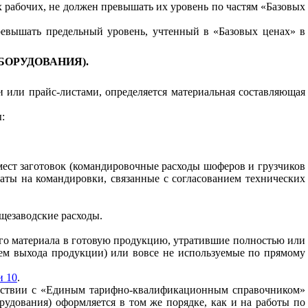
 рабочих, не должен превышать их уровень по частям «Базовых
ревышать предельный уровень, учтенный в «Базовых ценах» в
БОРУДОВАНИЯ).
и или прайс-листами, определяется материальная составляющая
:
 мест заготовок (командировочные расходы шоферов и грузчиков
раты на командировки, связанные с согласованием технических
бщезаводские расходы.
го материала в готовую продукцию, утратившие полностью или
ием выхода продукции) или вовсе не используемые по прямому
 10
.
ответствии с «Единым тарифно-квалификационным справочником»
рудования) оформляется в том же порядке, как и на работы по