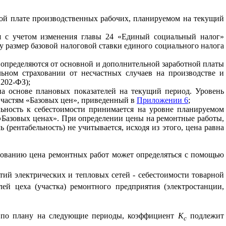
ной плате производственных рабочих, планируемом на текущий
я с учетом изменения главы 24 «Единый социальный налог»
у размер базовой налоговой ставки единого социального налога
й определяются от основной и дополнительной заработной платы
льном страховании от несчастных случаев на производстве и
 202-ФЗ);
а основе плановых показателей на текущий период. Уровень
 частям «Базовых цен», приведенный в
Приложении 6
;
льность к себестоимости принимается на уровне планируемом
«Базовых ценах». При определении цены на ремонтные работы,
рентабельность) не учитывается, исходя из этого, цена равна
рованию цена ремонтных работ может определяться с помощью
ий электрических и тепловых сетей - себестоимости товарной
й цеха (участка) ремонтного предприятия (электростанции,
и, по плану на следующие периоды, коэффициент
К
подлежит
с