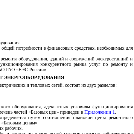
рудования.
 общей потребности в финансовых средствах, необходимых для
ремонта оборудования, зданий и сооружений электростанций и
функционирования конкурентного рынка услуг по ремонту и
ОАО РАО «ЕЭС России».
НТ ЭНЕРГООБОРУДОВАНИЯ
трических и тепловых сетей, состоят из двух разделов:
ского оборудования, адекватных условиям функционирования
речень частей «Базовых цен» приведен в
Приложении 1
.
пределяется путем соотношения плановой цены ремонтного
о «Базовым ценам».
ых рабочих.
фу и доплат по премиальной системе согласно действующему