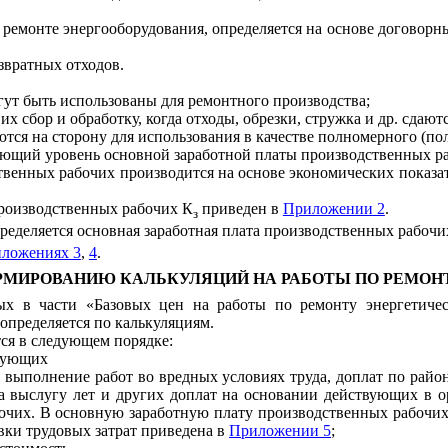
ремонте энергооборудования, определяется на основе договорны
звратных отходов.
гут быть использованы для ремонтного производства;
х сбор и обработку, когда отходы, обрезки, стружка и др. сдаютс
ются на сторону для использования в качестве полномерного (по
ажающий уровень основной заработной платы производственных 
твенных рабочих производится на основе экономических показа
роизводственных рабочих К
приведен в
Приложении 2
.
з
ределяется основная заработная плата производственных рабочих
ложениях 3
,
4
.
ОРМИРОВАНИЮ КАЛЬКУЛЯЦИЙ НА РАБОТЫ ПО РЕМОН
ых в части «Базовых цен на работы по ремонту энергетичес
определяется по калькуляциям.
ся в следующем порядке:
твующих
за выполнение работ во вредных условиях труда, доплат по ра
а выслугу лет и других доплат на основании действующих в 
абочих. В основную заработную плату производственных рабочи
вки трудовых затрат приведена в
Приложении 5
;