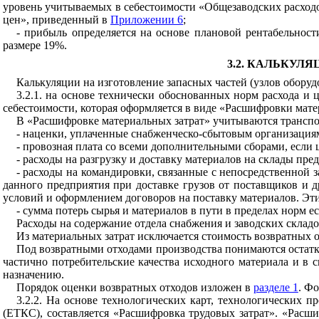
уровень учитываемых в себестоимости «Общезаводских расходо
цен», приведенный в
Приложении 6
;
- прибыль определяется на основе плановой рентабельнос
размере 19%.
3.2. КАЛЬКУЛ
Калькуляции на изготовление запасных частей (узлов обору
3.2.1. на основе технически обоснованных норм расхода и
себестоимости, которая оформляется в виде «Расшифровки мате
В «Расшифровке материальных затрат» учитываются транспо
- наценки, уплаченные снабженческо-сбытовым организация
- провозная плата со всеми дополнительными сборами, если
- расходы на разгрузку и доставку материалов на склады пр
- расходы на командировки, связанные с непосредственной 
данного предприятия при доставке грузов от поставщиков и д
условий и оформлением договоров на поставку материалов. Эти
- сумма потерь сырья и материалов в пути в пределах норм е
Расходы на содержание отдела снабжения и заводских складо
Из материальных затрат исключается стоимость возвратных о
Под возвратными отходами производства понимаются остатк
частично потребительские качества исходного материала и в
назначению.
Порядок оценки возвратных отходов изложен в
разделе 1
. Ф
3.2.2. На основе технологических карт, технологических 
(ЕТКС), составляется «Расшифровка трудовых затрат». «Расши