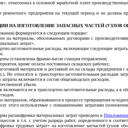
в», отнесенных к основной заработной плате производственных
ти ремонтного предприятия на текущий период и не должна п
ЯЦИИ НА ИЗГОТОВЛЕНИЕ ЗАПАСНЫХ ЧАСТЕЙ (УЗЛОВ О
дования) формируются в следующем порядке:
 цен на материалы, обоснованных договорами с производителям
риальных затрат».
ртно-заготовительные расходы, включающие следующие затраты
м;
 цены установлены франко-вагон станция отправления;
едприятия, кроме оплаты постоянных складских рабочих;
заготовкой материалов и доставкой их на склады предприятия с
р.). Не относятся к транспортно-заготовительным расходам зат
 затраты включаются в состав общезаводских расходов;
стественной убыли.
в включаются не в транспортно-заготовительные расходы, а в о
тходов.
и материалов, образовавшиеся в процессе превращения исходно
 силу этого используемые с повышенными затратами (понижен
орма расшифровки материальных затрат приведена в
Приложении
процессов и т.п. с учетом разряда работ, определенного в со
фровка трудовых затрат» на изготовление запчастей (узлов обо