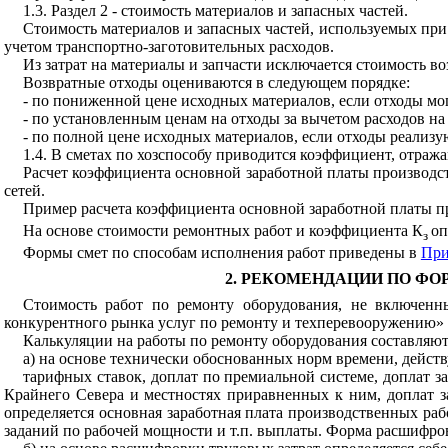
1.3. Раздел 2 - стоимость материалов и запасных частей.
Стоимость материалов и запасных частей, используемых при 
учетом транспортно-заготовительных расходов.
Из затрат на материалы и запчасти исключается стоимость во
Возвратные отходы оцениваются в следующем порядке:
- по пониженной цене исходных материалов, если отходы мо
- по установленным ценам на отходы за вычетом расходов на и
- по полной цене исходных материалов, если отходы реализу
1.4. В сметах по хозспособу приводится коэффициент, отр
Расчет коэффициента основной заработной платы производс
сетей.
Пример расчета коэффициента основной заработной платы п
На основе стоимости ремонтных работ и коэффициента К
оп
з
Формы смет по способам исполнения работ приведены в
При
2. РЕКОМЕНДАЦИИ ПО Ф
Стоимость работ по ремонту оборудования, не включенн
конкурентного рынка услуг по ремонту и техперевооружению» 
Калькуляции на работы по ремонту оборудования составляют
а) на основе технически обоснованных норм времени, дейс
тарифных ставок, доплат по премиальной системе, доплат 
Крайнего Севера и местностях приравненных к ним, доплат з
определяется основная заработная плата производственных р
заданий по рабочей мощности и т.п. выплаты. Форма расшифро