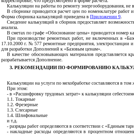
корректировке, что предусмотрено в форме расчета.
Калькуляции на работы по ремонту энергооборудования, не 
В сборнике приводится расчет цен по номенклатуре работ 
Форма сборника калькуляций приведена в
Приложении 9
.
Сведение калькуляций в сборник предоставляет возможност
анализа.
В сметах по графе «Обоснование цены» приводится номер ка
При производстве ремонтных работ, не включенных в «Баз
17.10.2000 г. № 577 ремонтные предприятия, электростанции
для разработки Дополнений к «Базовым ценам».
В качестве обосновывающих материалов представляется кра
разрабатывается Дополнение.
3. РЕКОМЕНДАЦИИ ПО ФОРМИРОВАНИЮ КАЛЬКУЛ
Калькуляции на услуги по мехобработке составляются в том 
При этом:
- в «Расшифровку трудовых затрат» к калькуляции себестои
1.1. Токарные
1.2. Фрезерные
1.3. Слесарные
1.4. Шлифовальные
и т.д.
- разряды работ определяются в соответствии с «Единым т
- накладные расходы определяются в процентном отношен