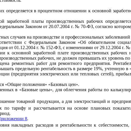
стоимость.
чих определяется в процентном отношении к основной заработ
ой заработной платы производственных рабочих определяетс
деральным Законом от 20.07.2004 г. № 70-ФЗ, согласно котором
астных случаев на производстве и профессиональных заболевани
оответствии с Федеральным Законом «Об обязательном социа
ция от 01.12.2004 г. № 152-ФЗ, с изменениями от 29.12.2004 г. №
ии к основной заработной плате производственных рабочих н
 производственных рабочих, не должен превышать их уровень по
я цена ремонтных работ для ремонтного предприятия. Рентабе
ышать предельную рентабельность в размере 19%, учтенную в 
и (предприятия электрических или тепловых сетей), прибыль (
тся «Общие положения» «Базовых цен».
ченных в «Базовые цены», для облегчения работы по калькули
шение товарной продукции, а для электростанций и предприят
 по тарифу и рассчитывается на основе плановых показателе
риод.
риложении 8
.
овня накладных расходов и рентабельности к себестоимост