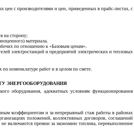
х цен с производителями и цен, приведенных в прайс-листах, с
я на сторону;
лноценного) материала.
рабочих по отношению к «Базовым ценам».
телей электростанций и предприятий электрических и тепловых
 по номенклатуре работ и в целом по смете.
ТУ ЭНЕРГООБОРУДОВАНИЯ
кого оборудования, адекватных условиям функционирования
йонным коэффициентам и за непрерывный стаж работы в районах
организациях положений, коллективных договоров, соглашений
х не включаются премии за экономию топлива, перевыполнение