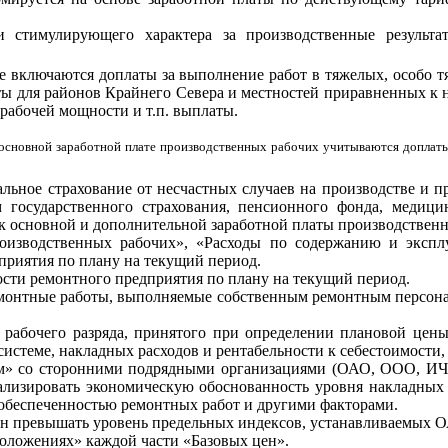
 стимулирующего характера за производственные результа
 включаются доплаты за выполнение работ в тяжелых, особо т
ы для районов Крайнего Севера и местностей приравненных к н
рабочей мощности и т.п. выплаты.
в основной заработной плате производственных рабочих учитываются доплат
альное страхование от несчастных случаев на производстве и
 государственного страхования, пенсионного фонда, медици
к основной и дополнительной заработной платы производственн
роизводственных рабочих», «Расходы по содержанию и экспл
приятия по плану на текущий период.
ости ремонтного предприятия по плану на текущий период.
емонтные работы, выполняемые собственным ремонтным персона
о рабочего разряда, принятого при определении плановой цен
системе, накладных расходов и рентабельности к себестоимост
м» со сторонними подрядными организациями (ОАО, ООО, ИЧП 
нализировать экономическую обоснованность уровня накладных 
обеспеченностью ремонтных работ и другими факторами.
ен превышать уровень предельных индексов, устанавливаемых
оложениях» каждой части «Базовых цен».