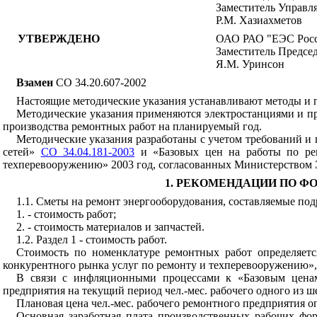
Заместитель Управл
Р.М. Хазиахметов
УТВЕРЖДЕНО
ОАО РАО "ЕЭС Рос
Заместитель Предсе
Я.М. Уринсон
Взамен
СО 34.20.607-2002
Настоящие методические указания устанавливают методы и 
Методические указания применяются электростанциями и пр
производства ремонтных работ на планируемый год.
Методические указания разработаны с учетом требований и
сетей»
СО 34.04.181-2003
и «Базовых цен на работы по рем
техперевооружению» 2003 год, согласованных Министерством
1. РЕКОМЕНДАЦИИ ПО Ф
1.1. Сметы на ремонт энергооборудования, составляемые под
1. - стоимость работ;
2. - стоимость материалов и запчастей.
1.2. Раздел 1 - стоимость работ.
Стоимость по номенклатуре ремонтных работ определяетс
конкурентного рынка услуг по ремонту и техперевооружению», 
В связи с инфляционными процессами к «Базовым ценам
предприятия на текущий период чел.-мес. рабочего одного из ш
Плановая цена чел.-мес. рабочего ремонтного предприятия о
Основная заработная плата производственных рабочих фо