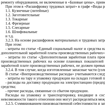
ремонту оборудования, не включенные в «Базовые цены», при
При этом в «Расшифровку трудовых затрат» в графе «Виды р
1.1. Кузнечные (литейные)
1.2. Заготовительные
1.3. Токарные
1.4. Фрезерные
1.5. Слесарные
1.6. Шлифовальные
и т.д.
3.2.3. На основе расшифровок материальных и трудовых затр
При этом:
- затраты по статье «Единый социальный налог и средства н
дополнительной заработной платы производственных рабочих»
- затраты по статье «Дополнительная заработная плата пр
производственных рабочих на основе плановых показателей
заработной плате производственных рабочих, не должен превы
3.2.4. В том случае, когда изготовленные запасные части (у
В статье «Внепроизводственные расходы» учитываются след
- затраты на тару и упаковку продукции на складах готовой 
- расходы на доставку продукции на электростанцию (предп
средства;
- прочие расходы, связанные со сбытом продукции.
Расходы на упаковку и транспортировку, входящие в со
невозможности такого отнесения они могут распределяться меж
3.2.5. Суммированием производственной себестоимости и зат