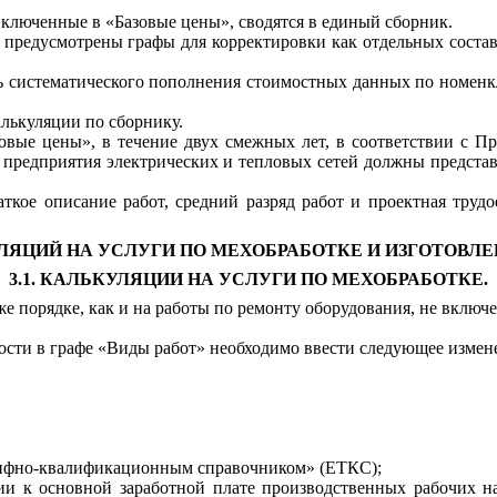
включенные в «Базовые цены», сводятся в единый сборник.
и предусмотрены графы для корректировки как отдельных соста
ь систематического пополнения стоимостных данных по номенкл
лькуляции по сборнику.
овые цены», в течение двух смежных лет, в соответствии с П
 и предприятия электрических и тепловых сетей должны пред
ткое описание работ, средний разряд работ и проектная трудо
ЯЦИЙ НА УСЛУГИ ПО МЕХОБРАБОТКЕ И ИЗГОТОВЛЕН
3.1. КАЛЬКУЛЯЦИИ НА УСЛУГИ ПО МЕХОБРАБОТКЕ.
же порядке, как и на работы по ремонту оборудования, не вклю
мости в графе «Виды работ» необходимо ввести следующее измен
арифно-квалификационным справочником» (ЕТКС);
ии к основной заработной плате производственных рабочих н