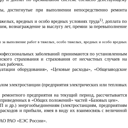
ты, достигнутые при выполнении непосредственно ремонта
1)
яжелых, вредных и особо вредных условиях труда
, доплата по
им, вознаграждение за выслугу лет, премии за перевыполнение
ы за выполнение работ в тяжелых, особо тяжелых, вредных и особо вредных
 профессиональных заболеваний принимаются по установленным
нского страхования и страхования от несчастных случаев на
ых рабочих.
уатации оборудования», «Цеховые расходы», «Общезаводские
лом электростанции (предприятия электрических или тепловых
ы ремонтного предприятия на текущий период, рассчитывается
и, приведенных в «Общих положений» частей «Базовых цен».
и др.) энергообъединениям (электростанциям, предприятиям
расходов и прибыли, имея в виду их взаимосвязь с величиной
 ОАО РАО «ЕЭС России».