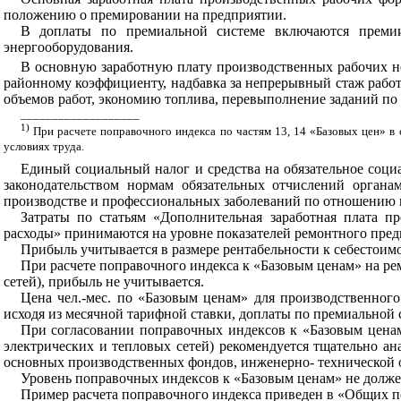
положению о премировании на предприятии.
В доплаты по премиальной системе включаются премии
энергооборудования.
В основную заработную плату производственных рабочих не
районному коэффициенту, надбавка за непрерывный стаж работ
объемов работ, экономию топлива, перевыполнение заданий по 
___________________
1)
При расчете поправочного индекса по частям 13, 14 «Базовых цен» 
условиях труда.
Единый социальный налог и средства на обязательное соци
законодательством нормам обязательных отчислений органам
производстве и профессиональных заболеваний по отношению 
Затраты по статьям «Дополнительная заработная плата п
расходы» принимаются на уровне показателей ремонтного пред
Прибыль учитывается в размере рентабельности к себестоим
При расчете поправочного индекса к «Базовым ценам» на р
сетей), прибыль не учитывается.
Цена чел.-мес. по «Базовым ценам» для производственног
исходя из месячной тарифной ставки, доплаты по премиальной 
При согласовании поправочных индексов к «Базовым цена
электрических и тепловых сетей) рекомендуется тщательно а
основных производственных фондов, инженерно- технической 
Уровень поправочных индексов к «Базовым ценам» не долж
Пример расчета поправочного индекса приведен в «Общих п