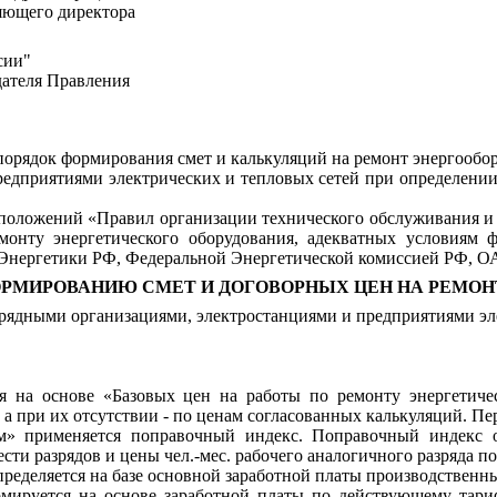
яющего директора
сии"
дателя Правления
порядок формирования смет и калькуляций на ремонт энергообо
едприятиями электрических и тепловых сетей при определении
 положений «Правил организации технического обслуживания и 
онту энергетического оборудования, адекватных условиям 
 Энергетики РФ, Федеральной Энергетической комиссией РФ, 
ОРМИРОВАНИЮ СМЕТ И ДОГОВОРНЫХ ЦЕН НА РЕМО
рядными организациями, электростанциями и предприятиями элек
я на основе «Базовых цен на работы по ремонту энергетиче
а при их отсутствии - по ценам согласованных калькуляций. Пе
» применяется поправочный индекс. Поправочный индекс о
ести разрядов и цены чел.-мес. рабочего аналогичного разряда п
пределяется на базе основной заработной платы производственн
рмируется на основе заработной платы по действующему тари