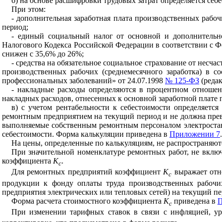
б) на основе расшифровки трудовых затрат определяется себе
При этом:
- дополнительная заработная плата производственных рабо
период;
- единый социальный налог от основной и дополнительн
Налогового Кодекса Российской Федерации в соответствии с Фе
снижен с 35,6% до 26%;
- средства на обязательное социальное страхование от несч
производственных рабочих (среднемесячного заработка) в с
профессиональных заболеваний» от 24.07.1998
№ 125-ФЗ
(редак
- накладные расходы определяются в процентном отношен
накладных расходов, отнесенных к основной заработной плате
в) с учетом рентабельности к себестоимости определяетс
ремонтным предприятием на текущий период и не должна прев
выполняемые собственным ремонтным персоналом электростанци
себестоимости. Форма калькуляции приведена в
Приложении 7
.
На цены, определенные по калькуляциям, не распространяю
При значительной номенклатуре ремонтных работ, не вклю
коэффициента
К
.
с
Для ремонтных предприятий коэффициент
К
выражает отно
с
продукции к фонду оплаты труда производственных рабочих
предприятия электрических или тепловых сетей) на текущий пе
Форма расчета стоимостного коэффициента
К
приведена в
П
с
При изменении тарифных ставок в связи с инфляцией, ур