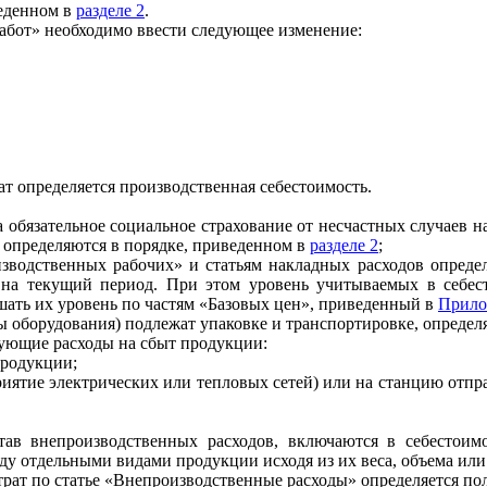
веденном в
разделе 2
.
абот» необходимо ввести следующее изменение:
ат определяется производственная себестоимость.
а обязательное социальное страхование от несчастных случаев 
 определяются в порядке, приведенном в
разделе 2
;
оизводственных рабочих» и статьям накладных расходов опред
 на текущий период. При этом уровень учитываемых в себес
шать их уровень по частям «Базовых цен», приведенный в
Прило
злы оборудования) подлежат упаковке и транспортировке, опреде
ующие расходы на сбыт продукции:
продукции;
риятие электрических или тепловых сетей) или на станцию отпр
став внепроизводственных расходов, включаются в себестои
ду отдельными видами продукции исходя из их веса, объема ил
рат по статье «Внепроизводственные расходы» определяется пол