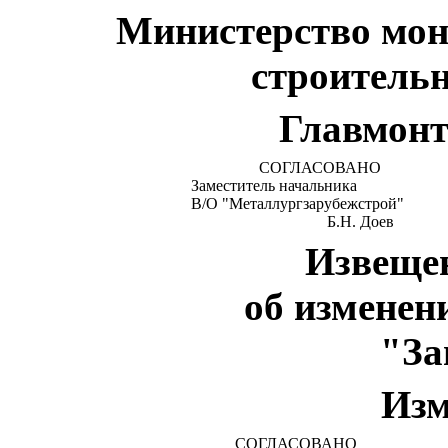
Министерство мо
строитель
Главмонт
СОГЛАСОВАНО
Заместитель
начальника
В/О "Металлургзарубежстрой"
Б.Н. Доев
Извещен
об изменен
"За
Изм
СОГЛАСОВАНО