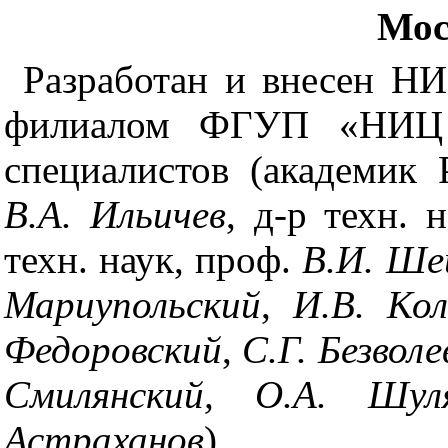
Мос
Разработан и внесен Н
филиалом ФГУП «НИЦ «
специалистов (академик
В.А. Ильичев
,
д-р техн. 
техн. наук, проф.
В.И. Ше
Мариупольский
,
И.В. Ко
Федоровский
,
С.Г. Безволе
Смилянский, О.А. Шул
Астраханов
)