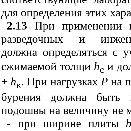
для определения этих хар
2.13
При применении п
разведочных и инжене
должна определяться с 
сжимаемой толщи
h
и дол
c
+
h
. При нагрузках
Р
на п
к
бурения должна быть 
подошвы на величину не м
- при ширине плиты