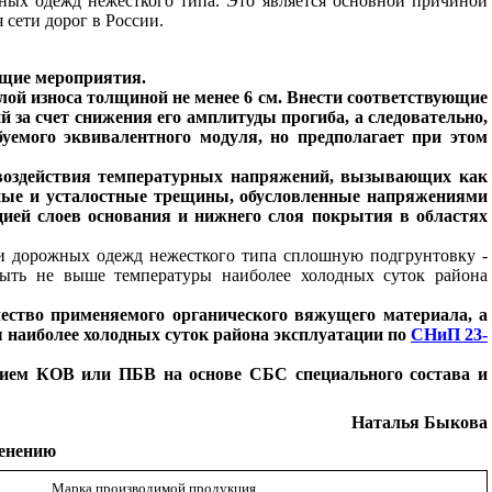
жных одежд нежесткого типа. Это является основной причиной
сети дорог в России.
щие мероприятия.
лой износа толщиной не менее 6 см. Внести соответствующие
 за счет снижения его амплитуды прогиба, а следовательно,
буемого эквивалентного модуля, но предполагает при этом
 воздействия температурных напряжений, вызывающих как
ные и усталостные трещины, обусловленные напряжениями
ей слоев основания и нижнего слоя покрытия в областях
ции дорожных одежд нежесткого типа сплошную подгрунтовку -
ыть не выше температуры наиболее холодных суток района
ество применяемого органического вяжущего материала, а
 наиболее холодных суток района эксплуатации по
СНиП 23-
ением КОВ или ПБВ на основе СБС специального состава и
Наталья Быкова
менению
Марка производимой продукция