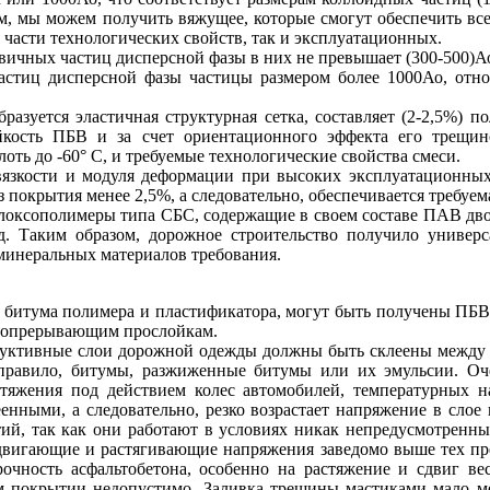
м, мы можем получить вяжущее, которые смогут обеспечить вс
 части технологических свойств, так и эксплуатационных.
вичных частиц дисперсной фазы в них не превышает (300-500)А
стиц дисперсной фазы частицы размером более 1000Ао, относя
азуется эластичная структурная сетка, составляет (2-2,5%) 
ойкость ПБВ и за счет ориентационного эффекта его трещин
ть до -60° С, и требуемые технологические свойства смеси.
 вязкости и модуля деформации при высоких эксплуатационных
покрытия менее 2,5%, а следовательно, обеспечивается требуема
блоксополимеры типа СБС, содержащие в своем составе ПАВ дво
. Таким образом, дорожное строительство получило универ
минеральных материалов требования.
 битума полимера и пластификатора, могут быть получены ПБВ
инопрерывающим прослойкам.
труктивные слои дорожной одежды должны быть склеены между 
к правило, битумы, разжиженные битумы или их эмульсии. Оч
стяжения под действием колес автомобилей, температурных н
енными, а следовательно, резко возрастает напряжение в слое
, так как они работают в условиях никак непредусмотренных 
сдвигающие и растягивающие напряжения заведомо выше тех пр
рочность асфальтобетона, особенно на растяжение и сдвиг ве
 покрытии недопустимо. Заливка трещины мастиками мало ме