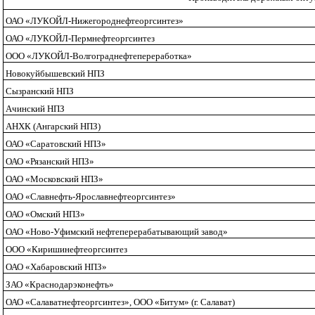
ОАО «ЛУКОЙЛ-Нижегороднефтеоргсинтез»
ОАО «ЛУКОЙЛ-Пермнефтеоргсинтез
ООО «ЛУКОЙЛ-Волгограднефтепереработка»
Новокуйбышевский
НПЗ
Сызранский НПЗ
Ачинский НПЗ
АНХК (Ангарский НПЗ)
ОАО «Саратовский НПЗ»
ОАО «Рязанский НПЗ»
ОАО «Московский НПЗ»
ОАО «Славнефть-Ярославнефтеоргсинтез»
ОАО «Омский НПЗ»
ОАО «Ново-Уфимский нефтеперерабатывающий завод»
OOO
«Киришинефтеоргсинтез
ОАО «Хабаровский НПЗ»
ЗАО «Краснодарэконефть»
ОАО «Салаватнефтеоргсинтез»,
OOO
«Битум» (г. Салават)