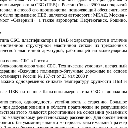
ополимеров типа СБС (ПБВ) в России (более 3500 км покрытий
ериал и способ его производства, позволяющий обеспечить все
де было применено ПБВ, являются автодороги: МКАД, Москва -
 мост «Северный», а также аэропорты: Нефтеюганск, Рощино,
в.
 типа СБС, пластификатора и ПАВ и характеризуется в отличие
ранственной структурной эластичной сеткой из трехблочных
фической эластичной арматурой, работающей на молекулярном
на основе СБС в России.
блоксополимеров типа СБС. Технические условия», введенный
едерации «Вяжущие полимерно-битумные дорожные на основе
стандарта России № 157-ст от 23 мая 2003 г.
в можно одновременно снижать температуру хрупкости ПБВ и
числе ПБВ на основе блоксополимеров типа СБС в дорожном
понентов, однородность, устойчивость к старению. Большое
то при деформировании в области практически не разрушенной
ьством этого являются рассчитанные на основании указанных
 по малоугловому рентгеновскому рассеянию. Для обеспечения
одного битумоминерального материала, максимальный размер
1). Таким образом, изменив дисперсную, коллоидную структуру