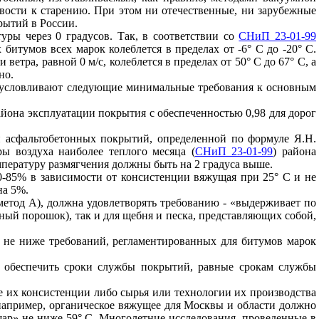
ивости к старению. При этом ни отечественные, ни зарубежные
рытий в России.
ры через 0 градусов. Так, в соответствии со
СНиП 23-01-99
битумов всех марок колеблется в пределах от -6° С до -20° С.
етра, равной 0 м/с, колеблется в пределах от 50° С до 67° С, а
но.
обусловливают следующие минимальные требования к основным
айона эксплуатации покрытия с обеспеченностью 0,98 для дорог
и асфальтобетонных покрытий, определенной по формуле Я.Н.
ы воздуха наиболее теплого месяца (
СНиП 23-01-99
) района
мпературу размягчения должны быть на 2 градуса выше.
0-85% в зависимости от консистенции вяжущая при 25° С и не
на 5%.
етод А), должна удовлетворять требованию - «выдерживает по
ный порошок), так и для щебня и песка, представляющих собой,
ь не ниже требований, регламентированных для битумов марок
 обеспечить сроки службы покрытий, равные срокам службы
 их консистенции либо сырья или технологии их производства
например, органическое вяжущее для Москвы и области должно
 шар» не ниже 59° С. Многолетние исследования, проведенные в