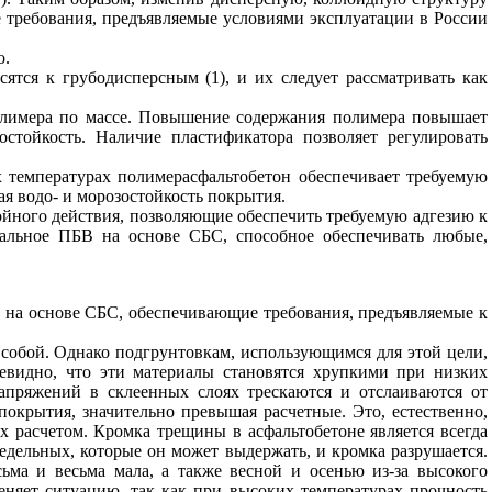
е требования, предъявляемые условиями эксплуатации в России
о.
тся к грубодисперсным (1), и их следует рассматривать как
полимера по массе. Повышение содержания полимера повышает
остойкость. Наличие пластификатора позволяет регулировать
 температурах полимерасфальтобетон обеспечивает требуемую
я водо- и морозостойкость покрытия.
йного действия, позволяющие обеспечить требуемую адгезию к
сальное ПБВ на основе СБС, способное обеспечивать любые,
 на основе СБС, обеспечивающие требования, предъявляемые к
собой. Однако подгрунтовкам, использующимся для этой цели,
евидно, что эти материалы становятся хрупкими при низких
апряжений в склеенных слоях трескаются и отслаиваются от
 покрытия, значительно превышая расчетные. Это, естественно,
расчетом. Кромка трещины в асфальтобетоне является всегда
едельных, которые он может выдержать, и кромка разрушается.
сьма и весьма мала, а также весной и осенью из-за высокого
няет ситуацию, так как при высоких температурах прочность