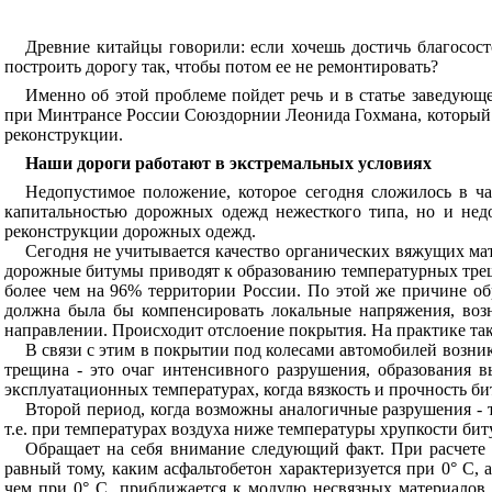
Древние китайцы говорили: если хочешь достичь благососто
построить дорогу так, чтобы потом ее не ремонтировать?
Именно об этой проблеме пойдет речь и в статье заведую
при Минтрансе России Союздорнии Леонида Гохмана, который счи
реконструкции.
Наши дороги работают в экстремальных условиях
Недопустимое положение, которое сегодня сложилось в ч
капитальностью дорожных одежд нежесткого типа, но и недо
реконструкции дорожных одежд.
Сегодня не учитывается качество органических вяжущих ма
дорожные битумы приводят к образованию температурных трещи
более чем на 96% территории России. По этой же причине об
должна была бы компенсировать локальные напряжения, воз
направлении. Происходит отслоение покрытия. На практике та
В связи с этим в покрытии под колесами автомобилей возник
трещина - это очаг интенсивного разрушения, образования 
эксплуатационных температурах, когда вязкость и прочность б
Второй период, когда возможны аналогичные разрушения - те
т.е. при температурах воздуха ниже температуры хрупкости би
Обращает на себя внимание следующий факт. При расчете 
равный тому, каким асфальтобетон характеризуется при 0° С,
чем при 0° С, приближается к модулю несвязных материалов,