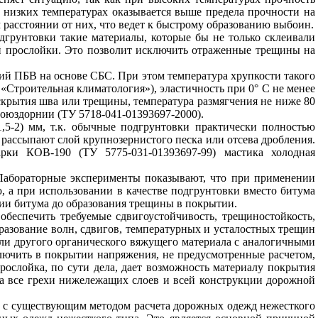
и низких температурах оказывается выше предела прочности на
расстоянии от них, что ведет к быстрому образованию выбоин.
дгрунтовки такие материалы, которые бы не только склеивали
й прослойки. Это позволит исключить отраженные трещины на
ий ПБВ на основе СБС. При этом температура хрупкости такого
«Строительная климатология»), эластичность при 0° С не менее
скрытия шва или трещины, температура размягчения не ниже 80
оюздорнии (ТУ 5718-041-01393697-2000).
,5-2) мм, т.к. обычные подгрунтовки практически полностью
рассыпают слой крупнозернистого песка или отсева дробления.
ки КОВ-190 (ТУ 5775-031-01393697-99) мастика холодная
 Лабораторные эксперименты показывают, что при применении
 а при использовании в качестве подгрунтовки вместо битума
ии битума до образования трещины в покрытии.
обеспечить требуемые сдвигоустойчивость, трещиностойкость,
бразование волн, сдвигов, температурных и усталостных трещин
и другого органического вяжущего материала с аналогичными
лючить в покрытии напряжения, не предусмотренные расчетом,
ослойка, по сути дела, дает возможность материалу покрытия
за все грехи нижележащих слоев и всей конструкции дорожной
е с существующим методом расчета дорожных одежд нежесткого