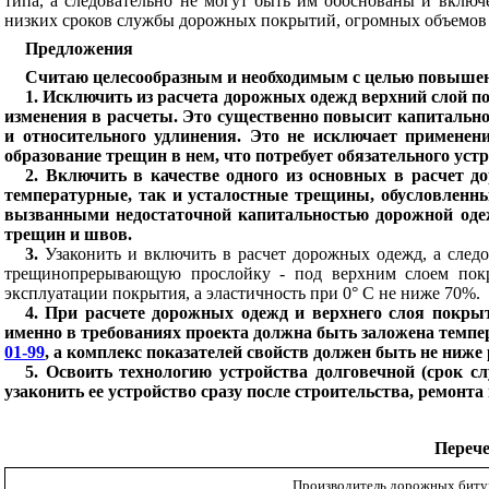
типа, а следовательно не могут быть им обоснованы и включ
низких сроков службы дорожных покрытий, огромных объемов н
Предложения
Считаю целесообразным и необходимым с целью повыше
1. Исключить из расчета дорожных одежд верхний слой по
изменения в расчеты. Это существенно повысит капитальнос
и относительного удлинения. Это не исключает применени
образование трещин в нем, что потребует обязательного у
2. Включить в качестве одного из основных в расчет
температурные, так и усталостные трещины, обусловлен
вызванными недостаточной капитальностью дорожной оде
трещин и швов.
3.
Узаконить и включить в расчет дорожных одежд, а след
трещинопрерывающую прослойку - под верхним слоем покр
эксплуатации покрытия, а эластичность при 0° С не ниже 70%.
4. При расчете дорожных одежд и верхнего слоя покры
именно в требованиях проекта должна быть заложена темпе
01-99
, а комплекс показателей свойств должен быть не ниже
5. Освоить технологию устройства долговечной (срок 
узаконить ее устройство сразу после строительства, ремонт
Перече
Производитель дорожных биту