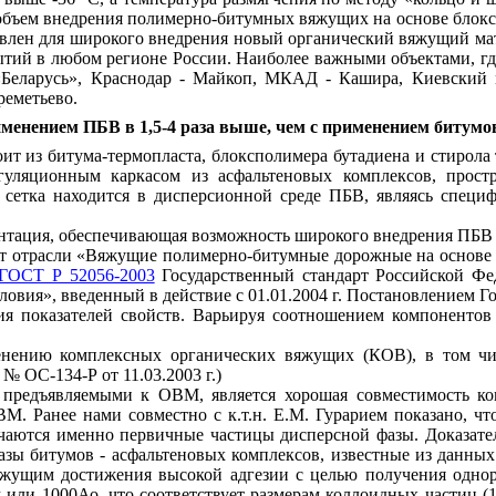
бъем внедрения полимерно-битумных вяжущих на основе блокс
овлен для широкого внедрения новый органический вяжущий мат
ытий в любом регионе России. Наиболее важными объектами, г
 «Беларусь», Краснодар - Майкоп, МКАД - Кашира, Киевский
реметьево.
енением ПБВ в 1,5-4 раза выше, чем с применением битумо
ит из битума-термопласта, блоксполимера бутадиена и стирола
гуляционным каркасом из асфальтеновых комплексов, прост
 сетка находится в дисперсионной среде ПБВ, являясь специ
ентация, обеспечивающая возможность широкого внедрения ПБВ 
т отрасли «Вяжущие полимерно-битумные дорожные на основе 
ГОСТ Р 52056-2003
Государственный стандарт Российской Ф
овия», введенный в действие с 01.01.2004 г. Постановлением Гос
ия показателей свойств. Варьируя соотношением компоненто
именению комплексных органических вяжущих (КОВ), в том 
 ОС-134-Р от 11.03.2003 г.)
предъявляемыми к ОВМ, является хорошая совместимость ком
М. Ранее нами совместно с к.т.н. Е.М. Гурарием показано, ч
аются именно первичные частицы дисперсной фазы. Доказател
зы битумов - асфальтеновых комплексов, известные из данных
яжущим достижения высокой адгезии с целью получения однор
или 1000Ао, что соответствует размерам коллоидных частиц (