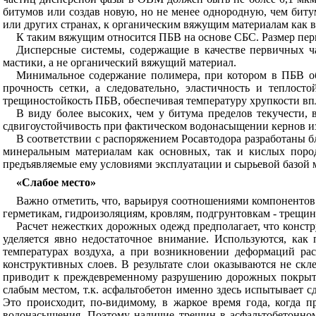
битумов или создав новую, но не менее однородную, чем биту
или других странах, к органическим вяжущим материалам как в
К таким вяжущим относится ПБВ на основе СБС. Размер пер
Дисперсные системы, содержащие в качестве первичных ча
мастики, а не органический вяжущий материал.
Минимальное содержание полимера, при котором в ПБВ обр
прочность сетки, а следовательно, эластичность и теплост
трещиностойкость ПБВ, обеспечивая температуру хрупкости впло
В виду более высоких, чем у битума пределов текучести,
сдвигоустойчивость при фактическом водонасыщении кернов из 
В соответствии с распоряжением Росавтодора разработаны 
минеральным материалам как основных, так и кислых пород
предъявляемые ему условиями эксплуатации и сырьевой базой 
«Слабое место»
Важно отметить, что, варьируя соотношениями компонентов
герметикам, гидроизоляциям, кровлям, подгрунтовкам - трещ
Расчет нежестких дорожных одежд предполагает, что конс
уделяется явно недостаточное внимание. Используются, ка
температурах воздуха, а при возникновении деформаций ра
конструктивных слоев. В результате слои оказываются не скле
приводит к преждевременному разрушению дорожных покрытий
слабым местом, т.к. асфальтобетон именно здесь испытывает 
Это происходит, по-видимому, в жаркое время года, когда п
водонасыщения. Поэтому наличие трещин в асфальтобетонном