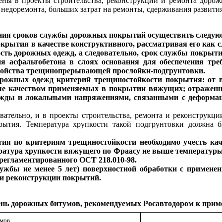
ены в проекты строительства, реконструкции и ремонта доро
едоремонта, больших затрат на ремонты, сдерживания развития 
ния сроков службы дорожных покрытий осуществить следую
крытия в качестве конструктивного, рассматривая его как с
ть дорожных одежд, а следовательно, срок службы покрытий
я асфальтобетона в слоях основания для обеспечения тре
стройства трещинопрерывающей прослойки-подгрунтовки.
 дорожных одежд критерий трещиностойкости покрытия: от
ные качеством применяемых в покрытии вяжущих; отражен
жды и локальными напряжениями, связанными с деформаци
овательно, и в проекты строительства, ремонта и реконструк
ытия. Температура хрупкости такой подгрунтовки должна б
тия по критериям трещиностойкости необходимо учесть кач
ратура хрупкости вяжущего по Фраасу не выше температуры
 регламентированного ОСТ 218.010-98.
службы не менее 5 лет) поверхностной обработки с примен
а и реконструкции покрытий.
нь дорожных битумов, рекомендуемых Росавтодором к при
мов