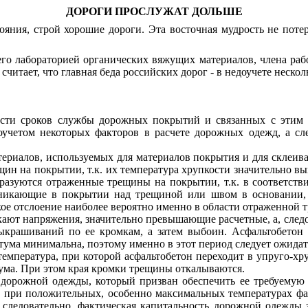
ДОРОГИ
ПРОСЛУЖАТ ДОЛЬШЕ
яния, строй хорошие дороги. Эта восточная мудрость не потеря
щего лабораторией органических вяжущих материалов, члена р
тает, что главная беда российских дорог - в недоучете нескол
асти сроков службы дорожных покрытий и связанных с этим о
учетом некоторых факторов в расчете дорожных одежд, а след
териалов, используемых для материалов покрытия и для склеи
н на покрытии, т.к. их температура хрупкости значительно в
разуются отраженные трещины на покрытии, т.к. в соответств
никающие в покрытии над трещиной или швом в основании, р
кое отслоение наиболее вероятно именно в области отраженной 
ают напряжения, значительно превышающие расчетные, а, следов
выкрашиваний по ее кромкам, а затем выбоин. Асфальтобето
итума минимальна, поэтому именно в этот период следует ожид
мпература, при которой асфальтобетон переходит в упруго-хруп
тума. При этом края кромки трещины откалываются.
дорожной одежды, который призван обеспечить ее требуемую к
 а при положительных, особенно максимальных температурах ф
 следовательно, фактическая капитальность дорожной одежды з