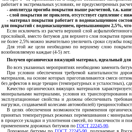
работает в экстремальных условиях, не предусмотренных расч
-
амплитуда прогиба покрытия выше расчетной, т.к. кап
- слой покрытия не приклеен, отсутствует сцепление с н
- материал покрытия работает в водонасыщенном состоя
для покрытий с водонасыщением, превышающим 2,5%, что р
Если исключить из расчета верхний слой асфальтобетонного
прослойкой, вместо битумов для верхнего слоя покрытия при
не более 2,5% можно значительно увеличить сроки службы покр
Для этой же цели необходимо по верхнему слою покрытия
возобновляемую каждые (4-5) лет.
Получен органически вяжущий материал, идеальный для 
Во всех указанных мероприятиях необходимо заменить битум
При условии обеспечения требуемой капитальности дор
материалов, на основе которых приготавливаются смеси опти
без дефектов в виде трещин (температурных и усталостных), с
Качество органических вяжущих материалов характеризуетс
минеральными материалами, условия их транспортирования на
эксплуатационные свойства и должны обеспечивать требован
нагрузки, создаваемой колесами автомобилей) трещиностойкость
В целях обеспечения возможности применения органичес
принятых температурных режимах перемешивания с минеральны
в процессе укладки и уплотнения смесей, по токсичности и п
применением дорожных битумов по
ГОСТ 22245-90
.
Дорожные битумы по
ГОСТ 22245-90
, получаемые в Росс