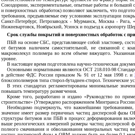
Союздорнии, экспериментальные, опытные работы и большой о
и поверхностных обработок) позволяют заключить, что подгот
требования, предъявляемые ему условиями эксплуатации покр
Санкт-Петербург, Петрозаводск - Мурманск, Москва - Рига,
Нижневартовск, Ноябрьский, Усинск и подъезд к аэропорту Ше
Срок службы покрытий и поверхностных обработок с прим
ПБВ на основе СБС, представляющее собой эластомер, состо
от битумов наличием самостоятельной, не связанной с коа
макромолекул полимера во всем объеме вяжущего. Указанная
уровне.
В настоящее время подготовлена научно-техническая докум
Основными нормативами являются ОСТ 218.010-98 Стандар
в действие ФДС России приказом № 91 от 12 мая 1998 г. и
блоксополимеров типа стирол-бутадиен-стирол. Технические усл
В этих стандартах регламентированы минимальные значен
повышать температуру размягчения.
Кроме того, разработано и издано «Руководство по пр
строительстве» (Утверждено распоряжением Минтранса России №
Необходимо подчеркнуть, что важнейшими требованиями, 
значение имеет размер первичных частиц дисперсной фазы ОВ
структуры битумов или ПБВ в процесс деформирования включ
выше реологических измерений размеры частиц дисперсной фа
полного смачивания и обволакивания минеральных частиц в
частиц дисперсной фазы в ОВМ должен быть не более 0,1 мкм 