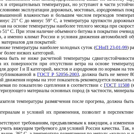
х и отрицательных температурах, но уступают в части устойч
условиями эксплуатации дорожных, мостовых, аэродромных пок
овышенной влажностью и большим числом переходов температу
инус 21° С до минус 59° С, а температура хрупкости дорожных 
 на основе температуры наиболее теплого месяца при скорости в
до 51° С. При этом наличие объемного битума в покрытии очевид
ов, а именно климат России и условия движения автомобилей 
 материалов для покрытий:
ниже температуры наиболее холодных суток (
СНиП 23-01-99
) р
ог более низких категорий.
жна быть не ниже расчетной температуры сдвигоустойчивост
 их поверхности при отсутствии ветра на основе температур
я дорог I и II категорий, мостов и аэродромов по нормам на те
опубликованной в
ГОСТ Р 52056-2003
, должна быть не менее 8
орий движения нормы на этот показатель рекомендуется повысить 
аемая по показателю сцепления в соответствии с
ГОСТ 11508
(м
теризующего материалы основных пород (в частности, минераль
азателя температуры размягчения после прогрева, должна быт
териалам и условий их применения, позволит в перспективе
ветствуют требованиям, предъявляемым к вяжущим, а изменение
учить вяжущим требуемого для условий России качества. Так, 
 выше -36° С, а температура размягчения по методу «кольцо и