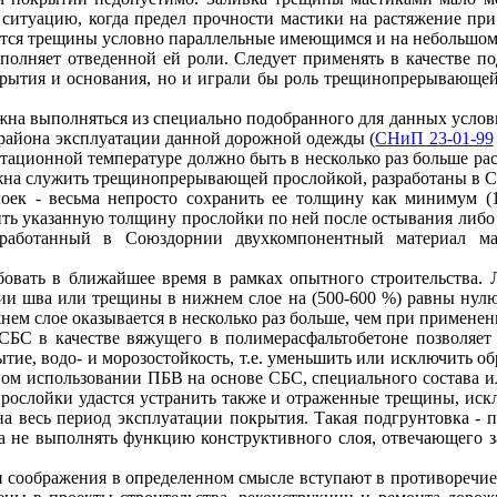
 ситуацию, когда предел прочности мастики на растяжение пр
яются трещины условно параллельные имеющимся и на небольшом 
полняет отведенной ей роли. Следует применять в качестве по
крытия и основания, но и играли бы роль трещинопрерывающе
жна выполняться из специально подобранного для данных услов
 района эксплуатации данной дорожной одежды (
СНиП 23-01-99
тационной температуре должно быть в несколько раз больше ра
олжна служить трещинопрерывающей прослойкой, разработаны в С
оек - весьма непросто сохранить ее толщину как минимум (1
ть указанную толщину прослойки по ней после остывания либо 
зработанный в Союздорнии двухкомпонентный материал мар
бовать в ближайшее время в рамках опытного строительства.
ии шва или трещины в нижнем слое на (500-600 %) равны нулю,
м слое оказывается в несколько раз больше, чем при применен
СБС в качестве вяжущего в полимерасфальтобетоне позволяет 
ие, водо- и морозостойкость, т.е. уменьшить или исключить о
м использовании ПБВ на основе СБС, специального состава ил
рослойки удастся устранить также и отраженные трещины, иск
 весь период эксплуатации покрытия. Такая подгрунтовка - пр
, а не выполнять функцию конструктивного слоя, отвечающего 
и соображения в определенном смысле вступают в противоречи