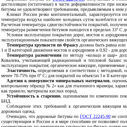
дистилляции (остаточные) в части деформативности при низки
битумы не удовлетворяют требованиям, предъявляемым к ним 
Климат России резко континентальный, характеризуется п
температура воздуха наиболее холодных суток колеблется от м
Расчетная температура сдвигоустойчивости покрытий, полученная
температура размягчения битумов находится в пределах 33° С 
Условия эксплуатации покрытии дорог, мостов и аэродром
эксплуатационным показателям свойств органических вяжущих
Температура хрупкости по Фраасу
должна быть равна или 
1 и II категорий движения мостов и аэродромов и 0,92 - для дор
Температура размягчения
по методу «кольцо и шар» дол
Ковалева, учитывающей радиационный и тепловой баланс на
эксплуатации покрытия; органические вяжущие, применяемые дл
Эластичность,
определяемая в соответствии с методикой, 
менее 70-75% при 0° С; для покрытий на объектах I и II катег
Адгезия к поверхности минеральных материалов
, оценив
контрольному образцу № 2» как для эталонного мрамора, харак
как правило, материалы кислых пород.
Устойчивость к старению
, оцениваемая по изменению пок
БНД.
Соблюдение этих требований к органическим вяжущим ма
дорожных одежд.
Очевидно, что дорожные битумы по
ГОСТ 22245-90
не соот
существующим в России и в мире способами не позволяют пол
соответствовать по температуре хрупкости по Фраасу норме не