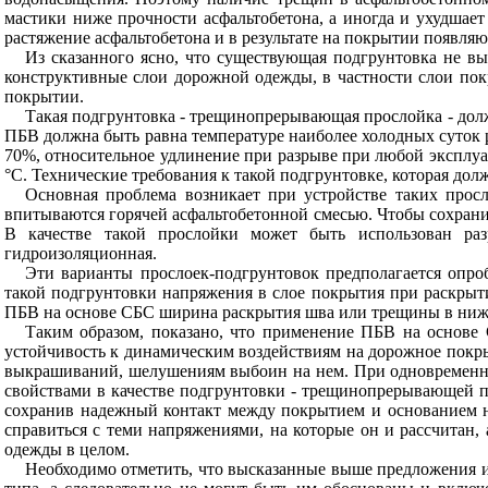
мастики ниже прочности асфальтобетона, а иногда и ухудшает
растяжение асфальтобетона и в результате на покрытии появл
Из сказанного ясно, что существующая подгрунтовка не вы
конструктивные слои дорожной одежды, в частности слои по
покрытии.
Такая подгрунтовка - трещинопрерывающая прослойка - дол
ПБВ должна быть равна температуре наиболее холодных суток
70%, относительное удлинение при разрыве при любой эксплуа
°
С. Технические требования к такой подгрунтовке, которая д
Основная проблема возникает при устройстве таких просл
впитываются горячей асфальтобетонной смесью. Чтобы сохрани
В качестве такой прослойки может быть использован ра
гидроизоляционная.
Эти варианты прослоек-подгрунтовок предполагается опро
такой подгрунтовки напряжения в слое покрытия при раскрыт
ПБВ на основе СБС ширина раскрытия шва или трещины в нижне
Таким образом, показано, что применение ПБВ на основе 
устойчивость к динамическим воздействиям на дорожное покрыт
выкрашиваний, шелушениям выбоин на нем. При одновременно
свойствами в качестве подгрунтовки - трещинопрерывающей п
сохранив надежный контакт между покрытием и основанием на
справиться с теми напряжениями, на которые он и рассчитан
одежды в целом.
Необходимо отметить, что высказанные выше предложения 