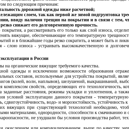
етом по следующим причинам:
итальность дорожной одежды ниже расчетной;
ижележащим слоем, так как первой же зимой подгрунтовка тре
нии, ввиду наличия трещин на покрытии и в связи с тем, ч
езко снижает его долговременную прочность.
 покрытия, а рассматривать его только как слой износа, отде
менять вяжущие, обеспечивающие его температурную трещинос
ытий и в ближайшие годы резко сократить, а может быть и лик
 - слою износа - устраивать высококачественную и долговеч
эксплуатации в России
ы на органические вяжущие требуемого качества.
ожной одежды и исключении возможности образования отраж
мальных составов, используемые для устройства покрытий, явл
двигов (колей, волн, наплывов), шелушений, выкрашиваний, выб
я комплексом свойств, определяющих его технологичность, кот
 заданные расстояния, режимы укладки и уплотнения, а такж
ия условий эксплуатации данного покрытия - температурную
, сдвигоустойчивость, водо- и морозостойкость, устойчивость к
ких вяжущих при существующей технологий необходимо, чтоб
ми материалами, однородности, способности к смачиванию и 
ожароопасности, не ухудшали бы условия производства работ, т
ии окислением или компаундированием, выше по качеству зар