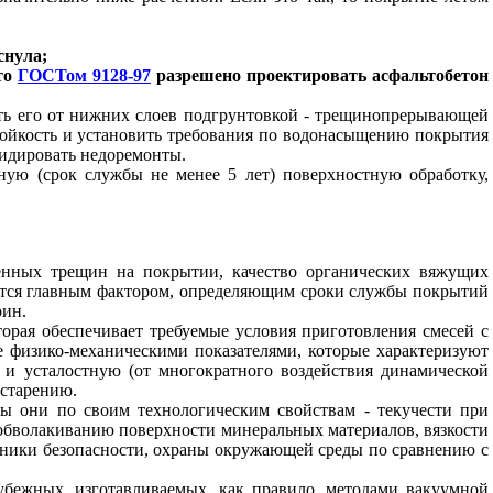
снула;
то
ГОСТом 9128-97
разрешено проектировать асфальтобетон
лить его от нижних слоев подгрунтовкой - трещинопрерывающей
тойкость и установить требования по водонасыщению покрытия
видировать недоремонты.
ную (срок службы не менее 5 лет) поверхностную обработку,
енных трещин на покрытии, качество органических вяжущих
яется главным фактором, определяющим сроки службы покрытий
оин.
орая обеспечивает требуемые условия приготовления смесей с
е физико-механическими показателями, которые характеризуют
 и усталостную (от многократного воздействия динамической
 старению.
ы они по своим технологическим свойствам - текучести при
обволакиванию поверхности минеральных материалов, вязкости
ехники безопасности, охраны окружающей среды по сравнению с
убежных, изготавливаемых, как правило, методами вакуумной