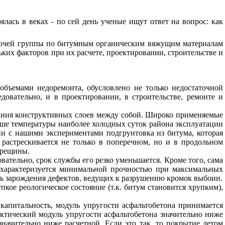
лась в веках - по сей день ученые ищут ответ на вопрос: как
абочей группы по битумным органическим вяжущим материалам
ьких факторов при их расчете, проектировании, строительстве и
бъемами недоремонта, обусловлено не только недостаточной
овательно, и в проектировании, в строительстве, ремонте и
вания конструктивных слоев между собой. Широко применяемые
ыше температуры наиболее холодных суток района эксплуатации
ии с нашими экспериментами подгрунтовка из битума, которая
астрескивается не только в поперечном, но и в продольном
трещины.
ательно, срок службы его резко уменьшается. Кроме того, сама
н характеризуется минимальной прочностью при максимальных
ать зарождения дефектов, ведущих к разрушению кромок выбоин.
кое реологическое состояние (т.к. битум становится хрупким),
апитальность, модуль упругости асфальтобетона принимается
актический модуль упругости асфальтобетона значительно ниже
начительно ниже расчетной. Если это так, то покрытие летом