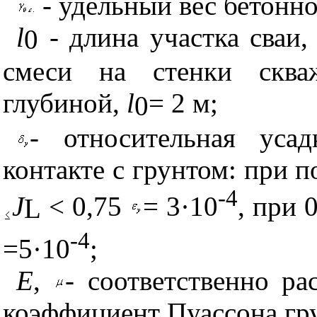
- удельный вес бетонн
l
- длина участка сваи,
0
смеси на стенки сква
глубиной,
l
= 2 м;
0
- относительная уса
контакте с грунтом: при п
-4
J
< 0,75
= 3
·
10
, при 
L
-4
=5
·
10
;
Е
,
- соответственно р
коэффициент Пуассона гру