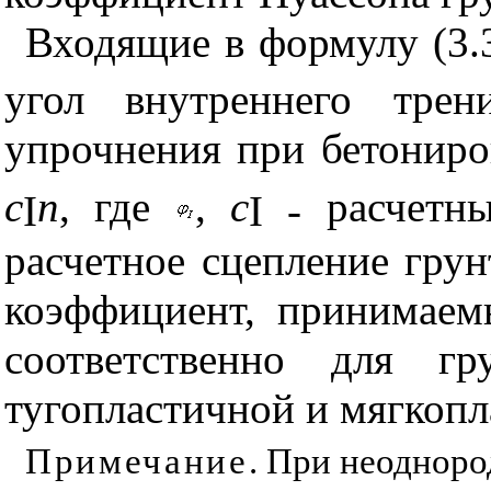
Входящие в формулу (3.
угол внутреннего тре
упрочнения при бетониро
с
n
, где
,
с
расчетн
I
I
-
расчетное сцепление грун
коэффициент, принимаемы
соответственно для гр
тугопластичной и мягкопл
Примечание
. При неодноро