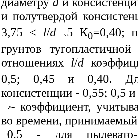
диаметру
d
и консистенции
и полутвердой консисте
3,75 <
l
/
d
5 К
=0,40;
0
грунтов тугопластичной
отношениях
l
/
d
коэффи
0,5; 0,45 и 0,40. Дл
консистенции - 0,55; 0,5 и
- коэффициент, учитыв
во времени, принимаемый
0,5 - для пылевато-