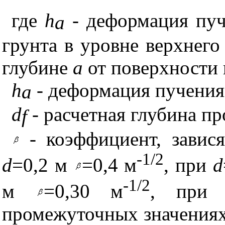
где
h
- деформация пуч
а
грунта в уровне верхнего
глубине
а
от поверхности 
h
- деформация пучения
а
d
- расчетная глубина пр
f
- коэффициент, зави
-1/2
d
=0,2 м
=0,4 м
, при
d
-1/2
м
=0,30 м
, пр
промежуточных значения