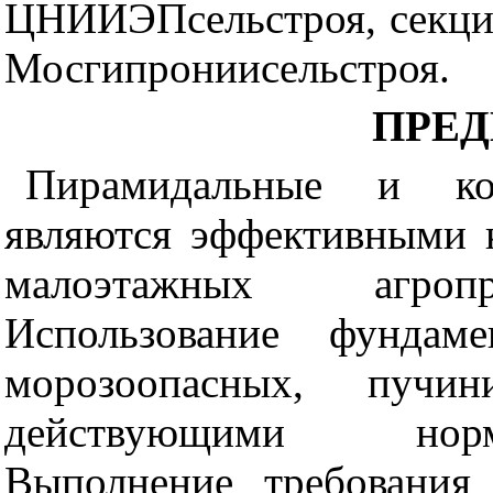
ЦНИИЭПсельстроя, секцие
Мосгипрониисельстроя.
ПРЕ
Пирамидальные и ко
являются эффективными 
малоэтажных агропр
Использование фундам
морозоопасных, пучин
действующими норм
Выполнение требования