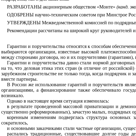
РАЗРАБОТАНЫ акционерным обществом «Монте»
(канд. эк
ОДОБРЕНЫ научно-техническим советом при Минстрое России
УТВЕРЖДЕНЫ Межведомственной комиссией по подрядным то
Рекомендации рассчитаны на широкий круг руководителей и
Гарантии и поручительства относятся к способам обеспечен
выбираются организации, известные высокой платежеспособно
между сторонами договора, но и их поручителями (гарантами),
Гарантии и поручительства давно стали нормой договорных
на то, что деловая этика этих стран (в отличие от российско
зарубежном строительстве не только тогда, когда подрядчик и 
вместе партнеры.
В России же использование гарантий и поручительств являе
организациями, а финансирование также обеспечивало госуд
возникало.
Однако в настоящее время ситуация изменилась:
в результате проведенной массовой приватизации и демон
существенно реформированных), зачастую малых, подрядных ор
коренным изменениям подверглась структура основных за
сократилось,
и основными заказчиками стали частные организации, суще
распались традиционные, существовавшие долгие годы д