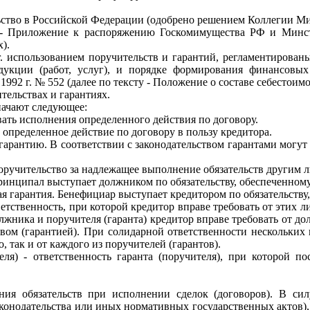
ьство в Российской Федерации (одобрено решением Коллегии Мин
- Приложение к распоряжению Госкомимущества РФ и Минстр
).
г. использованием поручительств и гарантий, регламентирован
одукции (работ, услуг), и порядке формирования финансовы
92 г. № 552 (далее по тексту - Положение о составе себестоимо
тельствах и гарантиях.
начают следующее:
овать исполнения определенного действия по договору.
 определенное действие по договору в пользу кредитора.
арантию. В соответствии с законодательством гарантами могут 
поручительство за надлежащее выполнение обязательств другим 
инципал выступает должником по обязательству, обеспеченному
кая гарантия. Бенефициар выступает кредитором по обязательству
ветственность, при которой кредитор вправе требовать от этих л
олжника и поручителя (гаранта) кредитор вправе требовать от до
твом (гарантией). При солидарной ответственности нескольких 
, так и от каждого из поручителей (гарантов).
теля) - ответственность гаранта (поручителя), при которой 
ния обязательств при исполнении сделок (договоров). В си
конодательства или иных нормативных государственных актов), 