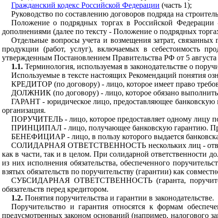
Гражданский кодекс Российской Федерации
(часть 1);
Руководство по составлению договоров подряда на строител
Положение о подрядных торгах в Российской Федерации 
дополнениями (далее по тексту - Положение о подрядных торгах
Отдельные вопросы учета и возмещения затрат, связанных 
продукции (работ, услуг), включаемых в себестоимость пр
утвержденным Постановлением Правительства РФ от 5 августа 19
1.1.
Терминология, используемая в законодательстве о поручи
Используемые в тексте настоящих Рекомендаций понятия оз
КРЕДИТОР
(по договору) - лицо, которое имеет право треб
ДОЛЖНИК
(по договору) - лицо, которое обязано выполнить
ГАРАНТ
- юридическое лицо, предоставляющее банковскую г
организация.
ПОРУЧИТЕЛЬ
- лицо, которое предоставляет одному лицу 
ПРИНЦИПАЛ
- лицо, получающее банковскую гарантию. Пр
БЕНЕФИЦИАР
- лицо, в пользу которого выдается банковс
СОЛИДАРНАЯ ОТВЕТСТВЕННОСТЬ
нескольких лиц - от
как в части, так и в целом. При солидарной ответственности д
из них исполнения обязательства, обеспеченного поручительс
взятых обязательств по поручительству (гарантии) как совместно
СУБСИДАРНАЯ ОТВЕТСТВЕННОСТЬ
(гаранта, поручи
обязательств перед кредитором.
1.2.
Понятия поручительства и гарантии в законодательстве.
Поручительство и гарантия относятся к формам обеспече
предусмотренных законом оснований (например, налогового за