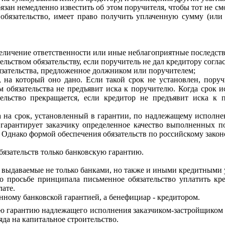
язан немедленно известить об этом поручителя, чтобы тот не см
обязательство, имеет право получить уплаченную сумму (или 
увеличение ответственности или иные неблагоприятные последств
льством обязательству, если поручитель не дал кредитору соглас
язательства, предложенное должником или поручителем;
, на который оно дано. Если такой срок не установлен, поруч
 обязательства не предъявит иска к поручителю. Когда срок и
ельство прекращается, если кредитор не предъявит иска к 
а на срок, установленный в гарантии, по надлежащему исполне
 гарантирует заказчику определенное качество выполненных по
. Однако формой обеспечения обязательств по российскому законо
бязательств только банковскую гарантию.
, выдаваемые не только банками, но также и иными кредитными
по просьбе принципала письменное обязательство уплатить к
ате.
нному банковской гарантией, а бенефициар - кредитором.
ю гарантию надлежащего исполнения заказчиком-застройщиком 
да на капитальное строительство.