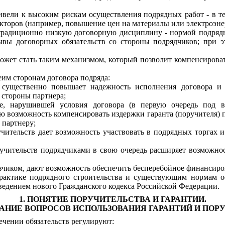
вели к высоким рискам осуществления подрядных работ - в теч
кторов (например, повышение цен на материалы или электроэнер
 традиционно низкую договорную дисциплину - нормой подрядн
рывы договорных обязательств со стороны подрядчиков; при 
может стать таким механизмом, который позволит компенсирова
им сторонам договора подряда:
я существенно повышает надежность исполнения договора и
 стороны партнера;
не, нарушившей условия договора (в первую очередь под в
елю возможность компенсировать издержки гаранта (поручителя)
 партнеру;
чительств дает возможность участвовать в подрядных торгах и
ручительств подрядчиками в свою очередь расширяет возможнос
зчиком, дают возможность обеспечить бесперебойное финансиро
актике подрядного строительства и существующим нормам оф
ведением нового Гражданского кодекса Российской Федерации.
1. ПОНЯТИЕ ПОРУЧИТЕЛЬСТВА И ГАРАНТИИ.
АНИЕ ВОПРОСОВ ИСПОЛЬЗОВАНИЯ ГАРАНТИЙ И ПОР
ечении обязательств регулируют: