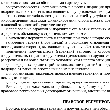
контактов с новыми хозяйственными партнерами;
общеэкономическая нестабильность и высокая инфляция при
подрядчик, так и заказчик под влиянием неуправляемых ими фа
финансовая нестабильность, кризис неплатежей усугубили
многомесячные, задержки финансирования строительства, с
плановой экономикой существенно сузились.
Использование гарантий и поручительств в этих условиях 
оздоровить обстановку в строительном комплексе.
Применение поручительств и гарантий при этом выгодно обе
включение гаранта (поручителя) в подрядные отношени
пострадавшей стороны, вызванные нарушением обязательств со
применение поручительств (гарантий) выгодно и сторо
(поручительства) гарант (поручитель) предоставляет нарушит
рассрочкой и на более льготных условиях, чем выплата санкций
для подрядных организаций использование гарантий и пору
подрядов от ранее не работавших с ними заказчиков;
для организаций-заказчиков предоставление гарантий и по
помощью тендеров;
для подрядных организаций гарантии, предоставленные зака
Рекомендации максимально приближены к действующей пр
правового регулирования договорных отношений, внесенные в
ПРАВОВОЕ РЕГУЛИРОВ
Порядок использования гарантий и поручительств при обесп