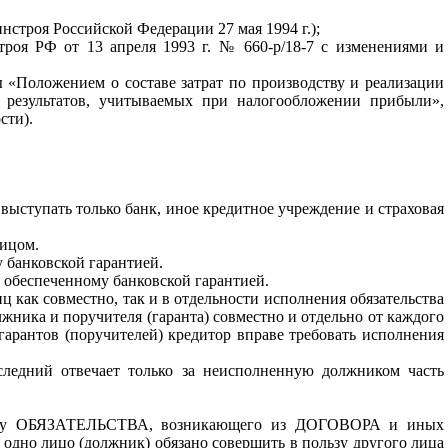
строя Российской Федерации 27 мая 1994 г.);
оя РФ от 13 апреля 1993 г. № 660-р/18-7 с изменениями и
ы «Положением о составе затрат по производству и реализации
х результатов, учитываемых при налогообложении прибыли»,
сти).
выступать только банк, иное кредитное учреждение и страховая
лицом.
 банковской гарантией.
, обеспеченному банковской гарантией.
иц как совместно, так и в отдельности исполнения обязательства
лжника и поручителя (гаранта) совместно и отдельно от каждого
гарантов (поручителей) кредитор вправе требовать исполнения
последний отвечает только за неисполненную должником часть
лу
ОБЯЗАТЕЛЬСТВА,
возникающего из
ДОГОВОРА
и иных
одно лицо (должник) обязано совершить в пользу другого лица