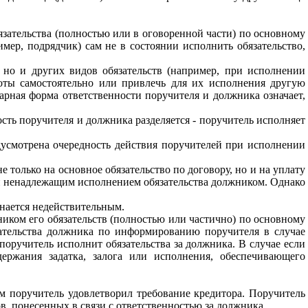
язательства (полностью или в оговоренной части) по основному
имер, подрядчик) сам не в состоянии исполнить обязательство,
 но и других видов обязательств (например, при исполнении
боты самостоятельно или привлечь для их исполнения другую
рная форма ответственности поручителя и должника означает,
сть поручителя и должника разделяется - поручитель исполняет
дусмотрена очередность действия поручителей при исполнении
е только на основное обязательство по договору, но и на уплату
и ненадлежащим исполнением обязательства должником. Однако
нается недействительным.
иком его обязательств (полностью или частично) по основному
язательства должника по информированию поручителя в случае
поручитель исполнит обязательства за должника. В случае если
держания задатка, залога или исполнения, обеспечивающего
ом поручитель удовлетворил требование кредитора. Поручитель
в, понесенных в связи с ответственностью за должника.