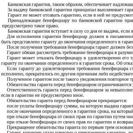
Банковская гарантия, таким образом, обеспечивает надлежа
За выдачу банковской гарантии принципал выплачивает гар
Гарант не может отозвать гарантию, если в ней не предусмот
Принадлежащее бенефициару по банковской гарантии право
предусмотрено такое право.
Банковская гарантия вступает в силу со дня ее выдачи, если
Для исполнения гарантии бенефициар должен в письменной
быть представлено гаранту до окончания определенного в гаран
После получения требования бенефициара гарант должен без
Гарант обязан рассмотреть требование бенефициара в разумны
Гарант может отказать бенефициару в удовлетворении его 
гаранту по окончании определенного в гарантии срока. Об отк
Если гаранту до удовлетворения требования бенефициара ст
исполнено, прекратилось по другим причинам либо недействит
Полученное гарантом после такого уведомления повторное т
Обязательства гаранта перед бенефициаром ограничиваются 
Ответственность гаранта перед бенефициаром за невыполне
если в гарантии не предусмотрено иное.
Обязательство гаранта перед бенефициаром прекращается:
после уплаты бенефициару суммы, на которую выдана гарант
после окончания определенного в гарантии срока, на которы
при отказе бенефициара от своих прав по гарантии путем пис
при отказе бенефициара от своих прав по гарантии и возвращ
Прекращение обязательства гаранта по первым трем основани
Гарант, которому стало известно о прекращении гарантии, д