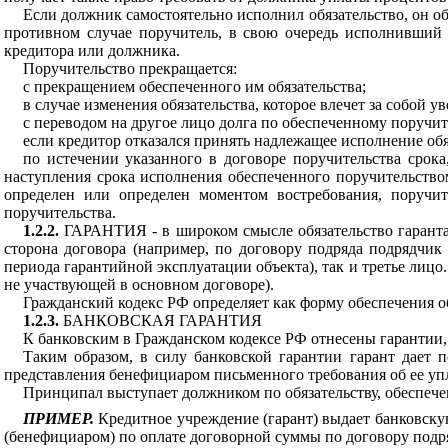
Если должник самостоятельно исполнил обязательство, он об
противном случае поручитель, в свою очередь исполнивший 
кредитора или должника.
Поручительство прекращается:
с прекращением обеспеченного им обязательства;
в случае изменения обязательства, которое влечет за собой 
с переводом на другое лицо долга по обеспеченному поручите
если кредитор отказался принять надлежащее исполнение об
по истечении указанного в договоре поручительства срока
наступления срока исполнения обеспеченного поручительством
определен или определен моментом востребования, поручит
поручительства.
1.2.2.
ГАРАНТИЯ
- в широком смысле обязательство гарант
сторона договора (например, по договору подряда подрядчик
периода гарантийной эксплуатации объекта), так и третье лицо
не участвующей в основном договоре).
Гражданский кодекс РФ определяет как форму обеспечения о
1.2.3.
БАНКОВСКАЯ ГАРАНТИЯ
К банковским в Гражданском кодексе РФ отнесены гарантии
Таким образом, в силу банковской гарантии гарант дает 
представления бенефициаром письменного требования об ее упл
Принципал выступает должником по обязательству, обеспече
ПРИМЕР.
Кредитное учреждение (гарант) выдает банковску
(бенефициаром) по оплате договорной суммы по договору подря