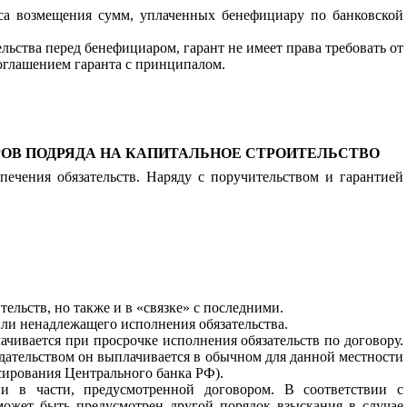
сса возмещения сумм, уплаченных бенефициару по банковской
льства перед бенефициаром, гарант не имеет права требовать от
соглашением гаранта с принципалом.
РОВ ПОДРЯДА НА КАПИТАЛЬНОЕ СТРОИТЕЛЬСТВО
ечения обязательств. Наряду с поручительством и гарантией
ельств, но также и в «связке» с последними.
или ненадлежащего исполнения обязательства.
ачивается при просрочке исполнения обязательств по договору.
нодательством он выплачивается в обычном для данной местности
сирования Центрального банка РФ).
и в части, предусмотренной договором. В соответствии с
может быть предусмотрен другой порядок взыскания в случае