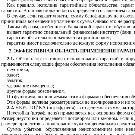
Как правило, исполнив гарантийные обязательства, гаран
гарантии. Это право должно быть определено соглашением гара
В случае, если гарант уплатил сумму бенефициару не в соот
принципала возмещения уплаченных сумм. Однако это не распро
Таким образом, особенности банковской гарантии, обусловли
выдает гарантию специальный финансовый институт (банк, и
гарантия обязательно оплачивается принципалом;
гарантия имеет исключительно денежную форму исполнения
2. ЭФФЕКТИВНАЯ ОБЛАСТЬ ПРИМЕНЕНИЯ ГАРАН
2.1.
Область эффективного использования гарантий и поруч
применяются следующие формы обеспечения исполнения обязат
неустойка;
залог;
задаток;
удержание имущества;
другие формы обеспечения.
По функциям, выполняемым этими формами обеспечения обяза
Эти формы должны рассматриваться не изолированно и не тол
2.2.
НЕУСТОЙКА
(штраф, пеня) - это денежная сумма, кот
Неустойка (штраф, пеня) применяется как основная форма о
Размер неустойки определяется договором или законом. Если в 
размере процентов за пользование чужими денежными средства
Сумма убытков, обусловленная неисполнением или нена
законодательством убытки возмещаются в части, не покрыто