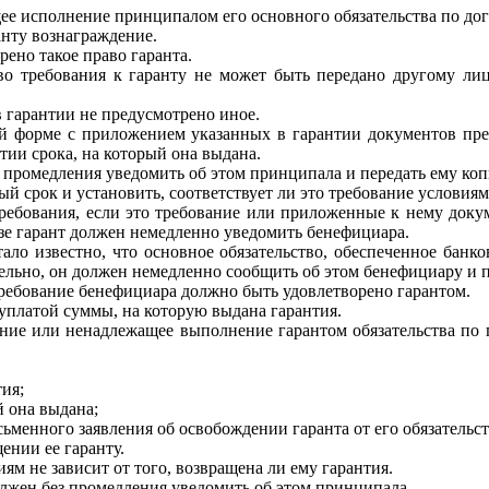
щее исполнение принципалом его основного обязательства по до
анту вознаграждение.
рено такое право гаранта.
 требования к гаранту не может быть передано другому лицу
 в гарантии не предусмотрено иное.
 форме с приложением указанных в гарантии документов пред
тии срока, на который она выдана.
 промедления уведомить об этом принципала и передать ему коп
й срок и установить, соответствует ли это требование условиям
требования, если это требование или приложенные к нему доку
азе гарант должен немедленно уведомить бенефициара.
ало известно, что основное обязательство, обеспеченное банк
ельно, он должен немедленно сообщить об этом бенефициару и 
ребование бенефициара должно быть удовлетворено гарантом.
уплатой суммы, на которую выдана гарантия.
ние или ненадлежащее выполнение гарантом обязательства по г
ия;
й она выдана;
ьменного заявления об освобождении гаранта от его обязательст
ении ее гаранту.
ям не зависит от того, возвращена ли ему гарантия.
олжен без промедления уведомить об этом принципала.