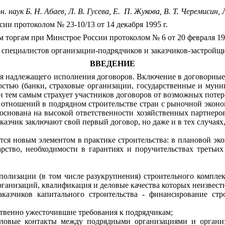
он. наук Б. Н. Абаев, Л. В. Гусева, Е.
П. Жукова, В. Т. Черемисин, 
 протоколом № 23-10/13 от 14 декабря 1995 г.
ргам при Минстрое России протоколом № 6 от 20 февраля 199
 специалистов организации-подрядчиков и заказчиков-застройщ
ВВЕДЕНИЕ
ия надлежащего исполнения договоров. Включение в договорные 
стью (банки, страховые организации, государственные и муниц
 и тем самым страхует участников договоров от возможных поте
 отношений в подрядном строительстве стран с рыночной эконо
й) основана на высокой ответственности хозяйственных партнер
заказчик заключают свой первый договор, но даже и в тех случая
тся новым элементом в практике строительства: в плановой эко
арство, необходимости в гарантиях и поручительствах треть
ополизации (в том числе разукрупнения) строительного компл
ганизаций, квалификация и деловые качества которых неизвест
казчиков капитального строительства - финансирование стро
ственно ужесточившие требования к подрядчикам;
еловые контакты между подрядными организациями и организ