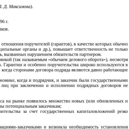
Л. Д. Максимова).
6 г.
иков.
отношения поручителей (гарантов), в качестве которых обычно
ипальные органы и др.), повышает ответственность не только
рь, вызванных нарушением обязательств партнером.
микой (так называемым «обычаем делового оборота»), несмотря
ов. Гарантии и особенно поручительства широко используются в
х, когда сторонами договора подряда являются давно работающие
номике, когда и подрядчик, и заказчик были государственными
их лиц при заключении и исполнении подрядных договоров не
екса на рынке появилось множество новых (или обновленных и
ны потенциальным заказчикам;
ительства за счет государственных капиталовложений резко
ациями-заказчиками и возникла необходимость установления