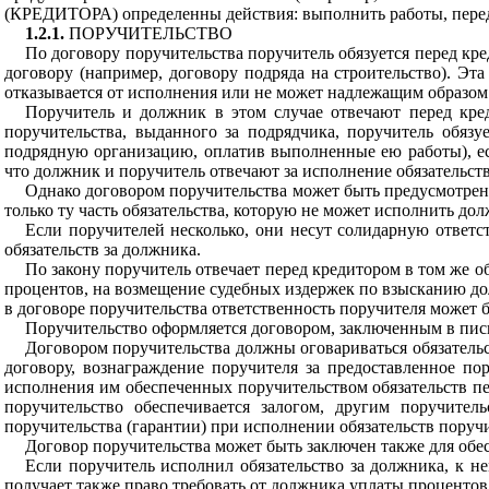
(КРЕДИТОРА)
определенны действия: выполнить работы, перед
1.2.1.
ПОРУЧИТЕЛЬСТВО
По договору поручительства поручитель обязуется перед кре
договору (например, договору подряда на строительство). Эта
отказывается от исполнения или не может надлежащим образом 
Поручитель и должник в этом случае отвечают перед кред
поручительства, выданного за подрядчика, поручитель обяз
подрядную организацию, оплатив выполненные ею работы), ес
что должник и поручитель отвечают за исполнение обязательств
Однако договором поручительства может быть предусмотрена 
только ту часть обязательства, которую не может исполнить до
Если поручителей несколько, они несут солидарную ответс
обязательств за должника.
По закону поручитель отвечает перед кредитором в том же об
процентов, на возмещение судебных издержек по взысканию д
в договоре поручительства ответственность поручителя может 
Поручительство оформляется договором, заключенным в пис
Договором поручительства должны оговариваться обязательс
договору, вознаграждение поручителя за предоставленное по
исполнения им обеспеченных поручительством обязательств пер
поручительство обеспечивается залогом, другим поручител
поручительства (гарантии) при исполнении обязательств поручи
Договор поручительства может быть заключен также для обес
Если поручитель исполнил обязательство за должника, к не
получает также право требовать от должника уплаты процентов