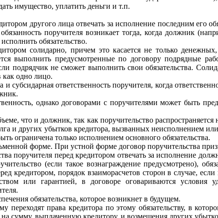
ать имущество, уплатить деньги и т.п.
дитором другого лица отвечать за исполнение последним его об
 обязанность поручителя возникает тогда, когда должник (напр
исполнить обязательство.
итором солидарно, причем это касается не только денежных,
уется выполнить предусмотренные по договору подрядные ра
ли подрядчик не сможет выполнить свои обязательства. Солида
 как одно лицо.
и субсидарная ответственность поручителя, когда ответственно
лжник.
твенность, однако договорами с поручителями может быть пре
ъеме, что и должник, так как поручительство распространяется н
олга и других убытков кредитора, вызванных неисполнением ил
быть ограничена только исполнением основного обязательства.
ьменной форме. При устной форме договор поручительства приз
тва поручителя перед кредитором отвечать за исполнение должн
ручительство (если такое вознаграждение предусмотрено), об
ед кредитором, порядок взаиморасчетов сторон в случае, если 
ьством или гарантией, в договоре оговариваются условия у
теля.
печения обязательства, которое возникнет в будущем.
му переходят права кредитора по этому обязательству, в котор
 на сумму, выплаченную кредитору, и возмещения других убытко