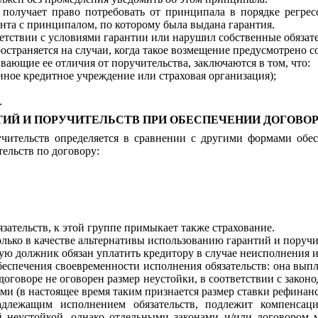
т получает право потребовать от принципала в порядке регре
нта с принципалом, по которому была выдана гарантия.
ветствии с условиями гарантии или нарушил собственные обязате
страняется на случаи, когда такое возмещение предусмотрено 
вающие ее отличия от поручительства, заключаются в том, что:
ное кредитное учреждение или страховая организация);
.
ТИЙ И ПОРУЧИТЕЛЬСТВ ПРИ ОБЕСПЕЧЕНИИ ДОГОВО
ительств определяется в сравнении с другими формами обесп
ельств по договору:
тельств, к этой группе примыкает также страхование.
ько в качестве альтернативы использованию гарантий и поручит
орую должник обязан уплатить кредитору в случае неисполнения 
беспечения своевременности исполнения обязательств: она выпл
договоре не оговорен размер неустойки, в соответствии с зако
ми (в настоящее время таким признается размер ставки рефинан
длежащим исполнением обязательств, подлежит компенсаци
й неустойкой, однако отдельными законами и/или договором 