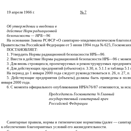
19
апреля 196
6
г.
№ 7
Об утверждении и введении в
действие Норм радиационной
безопасности — НРБ—96
На основании Закона РСФСР «О санитарно-эпидемиологическом благопол
Правительства Российской Федерации от 5 июня 1994 года № 625, Госкомсан
ПОСТАНОВЛЯЕТ:
1. Утвердить Нормы радиационной безопасности НРБ
—
96.
2. Ввести в действие Нормы радиационной безопасности НРБ—96 с момен
3. Для вновь строящихся, проектируемых и реконструируемых предприятий
4. Для действующих предприятий (объектов) п. 3.30, п. 5.1.1 и таблица 5.1 
На период до 1 января 2000 года следует руководствоваться п. 26, п. 27, 
5. Действующие предприятия (объекты) должны быть приведены в полн
января 2000 года.
6. С момента официального опубликования НРБ
¾
76/87 отменяются, за ис
Председатель Госкомитета
¾
Главный
государственный санитарный врач
Российской Федерации
Санитарные правила, нормы и гигиенические нормативы (далее — санитар
к обеспечению благоприятных условий его жизнедеятельности.