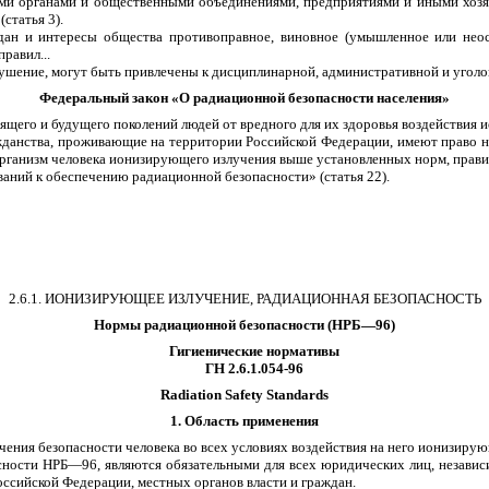
ыми органами и общественными объединениями, предприятиями и иными хозя
статья 3).
н и интересы общества противоправное, виновное (умышленное или неост
равил...
ение, могут быть привлечены к дисциплинарной, административной и уголовн
Федеральный закон «О радиационной безопасности населения»
щего и будущего поколений людей от вредного для их здоровья воздействия и
жданства, проживающие на территории Российской Федерации, имеют право на
рганизм человека ионизирующего излучения выше установленных норм, прав
аний к обеспечению радиационной безопасности» (статья 22).
2.6.1. ИОНИЗИРУЮЩЕЕ ИЗЛУЧЕНИЕ, РАДИАЦИОННАЯ БЕЗОПАСНОСТЬ
Нормы радиационной безопасности (НРБ—96)
Гигиенические нормативы
ГН 2.6.1.054-96
Radiation Safety Standards
1. Область применения
ния безопасности человека во всех условиях воздействия на него ионизиру
ости НРБ—96, являются обязательными для всех юридических лиц, независи
ссийской Федерации, местных органов власти и граждан.