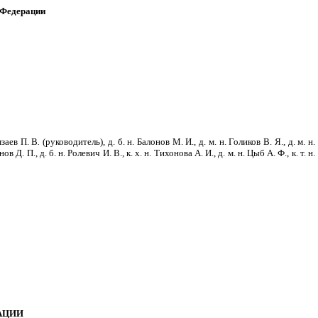
 Федерации
мзаев П. В
.
(руководитель), д. б. н. Балонов М. И., д. м. н. Голиков В. Я., д. м. н.
в Д. П., д. б. н. Ролевич И. В., к. х. н. Тихонова А. И., д. м. н. Цыб А. Ф., к. т. н.
АЦИИ