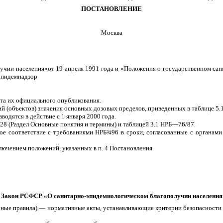
ПОСТАНОВЛЕНИЕ
Москва
учии населения»от 19 апреля 1991 года и «Положения о государственном са
эпидемнадзор
та их официального опубликования.
 (объектов) значения основных дозовых пределов, приведенных в таблице 5.1
вводятся в действие с 1 января 2000 года.
п. 28 (Раздел Основные понятия и термины) и таблицей 3.1 НРБ—76/87.
ое соответствие с требованиями НРБ
¾
96 в сроки, согласованные с органами
ключением положений, указанных в п. 4 Постановления.
Закон РСФСР «О санитарно-эпидемиологическом благополучии населения
ные правила) — нормативные акты, устанавливающие критерии безопасности и 