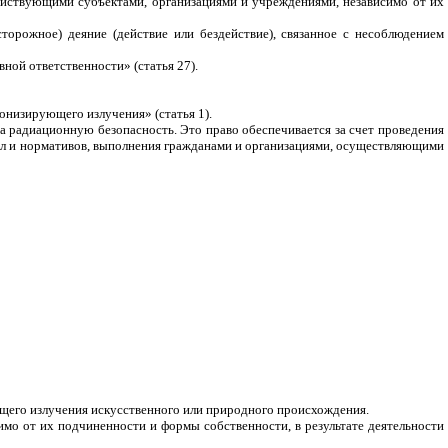
йствующими субъектами, организациями и учреждениями, независимо от их
орожное) деяние (действие или бездействие), связанное с несоблюдением
ой ответственности» (статья 27).
онизирующего излучения» (статья 1).
 радиационную безопасность. Это право обеспечивается за счет проведения
ил и нормативов, выполнения гражданами и организациями, осуществляющими
ющего излучения искусственного или природного происхождения.
мо от их подчиненности и формы собственности, в результате деятельности