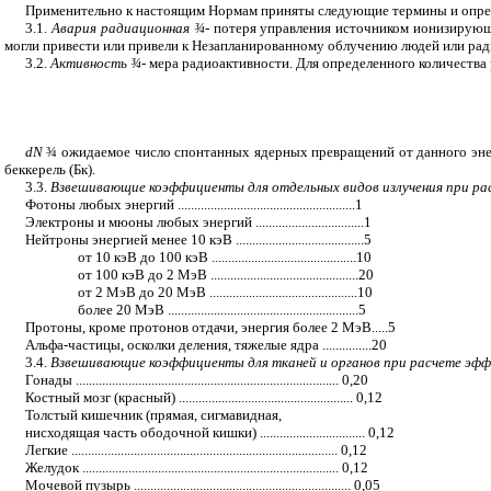
Применительно к настоящим Нормам приняты следующие термины и опре
3.1.
Авария радиационная
¾
-
потеря управления источником ионизирующе
могли привести или привели к Незапланированному облучению людей или р
3.2.
Активность
¾
-
мера радиоактивности. Для определенного количества 
dN
¾
ожидаемое число спонтанных ядерных превращений от данного энер
беккерель (Бк).
3.3.
Взвешивающие коэффициенты для отдельных видов излучения при ра
Фотоны любых энергий ......................................................1
Электроны и мюоны любых энергий .................................1
Нейтроны энергией менее 10 кэВ .......................................5
от 10 кэВ до 100 кэВ ............................................10
от 100 кэВ до 2 МэВ .............................................20
от 2 МэВ до 20 МэВ .............................................10
более 20 МэВ ..........................................................5
Протоны, кроме протонов отдачи, энергия более 2 МэВ.....5
Альфа-частицы, осколки деления, тяжелые ядра ...............20
3.4.
Взвешивающие коэффициенты для тканей и органов при расчете эф
Гонады ................................................................................ 0,20
Костный мозг (красный) ..................................................... 0,12
Толстый кишечник (прямая, сигмавидная,
нисходящая часть ободочной кишки) ................................ 0,12
Легкие ................................................................................. 0,12
Желудок .............................................................................. 0,12
Мочевой пузырь .................................................................. 0,05