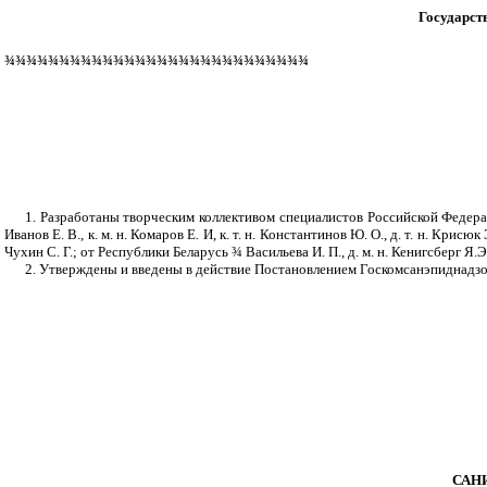
Государст
¾
¾
¾
¾
¾
¾
¾
¾
¾
¾
¾
¾
¾
¾
¾
¾
¾
¾
¾
¾
¾
¾
¾
¾
¾
¾
¾
¾
1. Разработаны творческим коллективом специалистов Российской Федера
Иванов Е. В., к. м. н. Комаров Е
.
И, к. т. н. Константинов Ю. О., д. т. н. Крисюк Э.
Чухин С. Г.; от Республики Беларусь
¾
Васильева И. П., д. м. н. Кенигсберг Я.Э,
2. Утверждены и введены в действие Постановлением Госкомсанэпиднадзор
САН