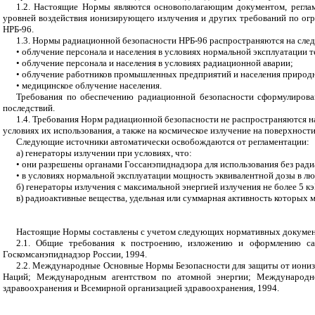
1.2. Настоящие Нормы являются основополагающим документом, регла
уровней воздействия ионизирующего излучения и других требований по ог
НРБ-96.
1.3. Нормы радиационной безопасности НРБ-96 распространяются на сле
• облучение персонала и населения в условиях нормальной эксплуатации
• облучение персонала и населения в условиях радиационной аварии;
• облучение работников промышленных предприятий и населения природ
• медицинское облучение населения.
Требования по обеспечению радиационной безопасности сформулирован
последствий.
1.4. Требования Норм радиационной безопасности не распространяются н
условиях их использования, а также на космическое излучение на поверхност
Следующие источники автоматически освобождаются от регламентации:
а) генераторы излучении при условиях, что:
• они разрешены органами Госсанэпиднадзора для использования без ради
• в условиях нормальной эксплуатации мощность эквивалентной дозы в лю
б) генераторы излучения с максимальной энергией излучения не более 5 кэ
в) радиоактивные вещества, удельная или суммарная активность которы
Настоящие Нормы составлены с учетом следующих нормативных докумен
2.1. Общие требования к построению, изложению и оформлению сан
Госкомсанэпиднадзор России, 1994.
2.2. Международные Основные Нормы Безопасности для защиты от иониз
Наций; Международным агентством по атомной энергии; Международной
здравоохранения и Всемирной организацией здравоохранения, 1994.