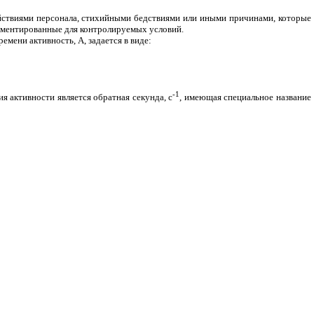
йствиями персонала, стихийными бедствиями или иными причинами, которые
аментированные для контролируемых условий.
мени активность, А, задается в виде:
-1
я активности является обратная секунда, с
, имеющая специальное название