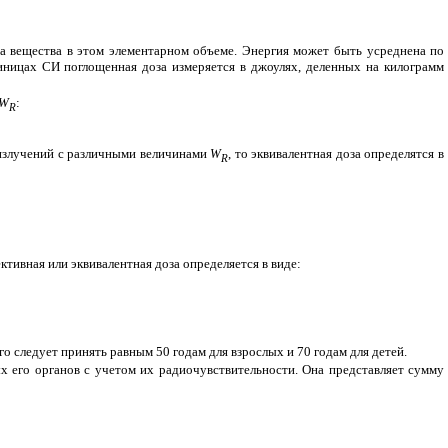
а вещества в этом элементарном объеме. Энергия может быть усреднена по
диницах СИ поглощенная доза измеряется в джоулях, деленных на килограмм
W
:
R
х излучений с различными величинами
W
, то эквивалентная доза определятся в
R
тивная или эквивалентная доза определяется в виде:
го следует принять равным 50 годам для взрослых и 70 годам для детей.
ых его органов с учетом их радиочувствительности. Она представляет сумму