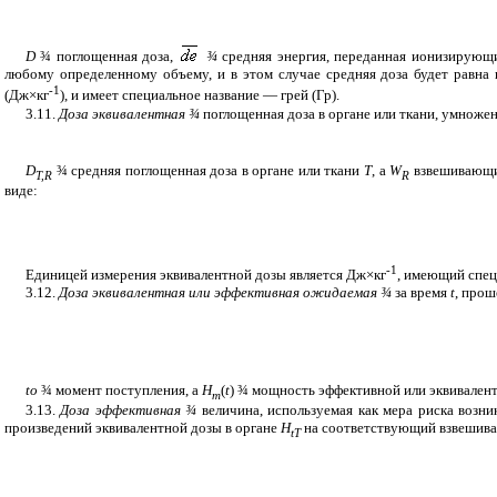
D
¾
поглощенная доза,
¾
средняя энергия, переданная ионизирующи
любому определенному объему, и в этом случае средняя доза будет равна 
-1
(Дж
×
кг
), и имеет специальное название — грей (Гр).
3.11.
Доза эквивалентная
¾
поглощенная доза в органе или ткани, умнож
D
¾
средняя поглощенная доза в органе или ткани
Т
, а
W
взвешивающи
T,R
R
виде:
-1
Единицей измерения эквивалентной дозы является Дж
×
кг
, имеющий спец
3.12.
Доза эквивалентная или эффективная ожидаемая
¾
за время
t
, прош
t
о
¾
момент поступления, а
Н
(
t
)
¾
мощность эффективной или эквивален
т
3.13.
Доза эффективная
¾
величина, используемая как мера риска возни
произведений эквивалентной дозы в органе
Н
на соответствующий взвешива
t
T