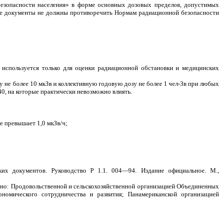
езопасности населения» в форме основных дозовых пределов, допустимых
кие документы не должны противоречить Нормам радиационной безопасности
 используется только для оценки радиационной обстановки и медицинских
не более 10 мкЗв и коллективную годовую дозу не более 1 чел-Зв при любых
40, на которые практически невозможно влиять.
е превышает 1,0 мкЗв/ч;
их документов. Руководство Р 1.1. 004—94. Издание официальное. М.,
но: Продовольственной и сельскохозяйственной организацией Объединенных
омического сотрудничества и развития; Панамериканской организацией