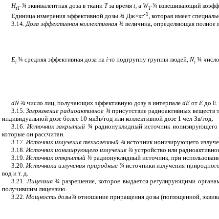
H
¾
эквивалентная доза в ткани
Т
за время
t
, а
W
¾
взвешивающий коэфф
t
T
Т
-1
Единица измерения эффективной дозы
¾
Дж
×
кг
, которая имеет специал
3.14.
Доза эффективная коллективная
¾
величина
,
определяющая полное во
Е
¾
средняя эффективная доза на
i
-ю подгруппу группы людей,
N
¾
число
i
i
dN
¾
число лиц, получающих эффективную дозу в интерпале
d
Е
от
Е
до Е
3.15.
Загрязнение радиоактивное
¾
присутствие радиоактивных веществ те
индивидуальной дозе более 10 мкЗв/год или коллективной дозе 1 чел-Зв/год.
3.16.
Источник закрытый
¾
радионуклидный источник ионизирующего и
которые он рассчитан.
3.17.
Источник излучения техногенный
¾
источник ионизирующего излучен
3.18.
Источник ионизирующего излучения
¾
устройство или радиоактивно
3.19.
Источник открытый
¾
радионуклидный источник, при использован
3.20.
Источники излучения природные
¾
источники излучения природного 
вод и т. д.
3.21.
Лицензия
¾
разрешение, которое выдается регулирующими органам
получившим лицензию.
3.22.
Мощность дозы
¾
отношение приращения дозы (поглощенной, эквив