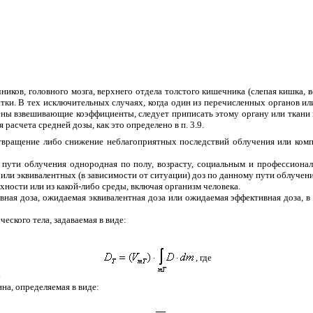
ников, головного мозга, верхнего отдела толстого кишечника (слепая кишка, 
атки. В тех исключительных случаях, когда один из перечисленных органов 
ены взвешивающие коэффициенты, следует приписать этому органу или ткани 
асчета средней дозы, как это определено в п. 3.9.
твращение либо снижение неблагоприятных последствий облучения или комп
пути облучения однородная по полу, возрасту, социальным и профессиональ
или эквивалентных (в зависимости от ситуации) доз по данному пути облучени
ности или из какой-либо среды, включая организм человека.
тивная доза, ожидаемая эквивалентная доза или ожидаемая эффективная доза, 
еского тела, задаваемая в виде:
, где
.
а, определяемая в виде: