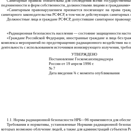
Санитарные правила обязательны для соблюдения всеми государственн
подчиненности и форм собственности, должностными лицами и гражданами» (
«Санитарным правонарушением признается посягающее на права гражда
санитарного законодательства РСФСР, в том числе действующих санитарных п
Должностные лица и граждане РСФСР, допустившие санитарное правонаруш
«Радиационная безопасность населения — состояние защищенности настоя
«Граждане Российской Федерации, иностранные граждане и лица без гра
комплекса мероприятий по предотвращению радиационного воздействия на о
деятельность с использованием источников ионизирующего излучения, требов
УТВЕРЖДЕНО
Постановление Госкомсанэпиднадзора
России от 19 апреля 1996 г.
№ 7
Дата введения
¾
с момента опубликования
1.1. Нормы радиационной безопасности НРБ—96 применяются для обеспече
Требования и нормативы, установленные Нормами радиационной безопасн
которых возможно облучение людей, а также для администраций субъектов Ро