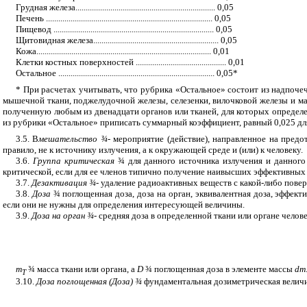
Грудная железа.................................................................... 0,05
Печень ................................................................................. 0,05
Пищевод .............................................................................. 0,05
Щитовидная железа............................................................. 0,05
Кожа..................................................................................... 0,01
Клетки костных поверхностей ............................................ 0,01
Остальное ............................................................................ 0,05*
* При расчетах учитывать, что рубрика «Остальное» состоит из надпочеч
мышечной ткани, поджелудочной железы, селезенки, вилочковой железы и м
полученную любым из двенадцати органов или тканей, для которых определ
из рубрики «Остальное» приписать суммарный коэффициент, равный 0,025 для р
3.5. В
мешательство
¾
-
мероприятие (действие), направленное на предо
правило, не к источнику излучения, а к окружающей среде и (или) к человеку.
3.6.
Группа критическая
¾
для данного источника излучения и данного 
критической, если для ее членов типично получение наивысших эффективных 
3.7.
Дезактивация
¾
-
удаление радиоактивных веществ с какой-либо поверх
3.8.
Доза
¾
поглощенная доза, доза на орган, эквивалентная доза, эффек
если они не нужны для определения интересующей величины.
3.9.
Доза на орган
¾
-
средняя доза в определенной ткани или органе человеч
т
¾
масса ткани или органа, а
D
¾
поглощенная доза в элементе массы
dm
Т
3.10.
Доза поглощенная (Доза)
¾
фундаментальная дозиметрическая величин