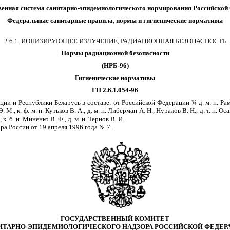
венная система санитарно-эпидемиологического нормирования Российской
Федеральные санитарные правила, нормы и гигиенические нормативы
2.6.1. ИОНИЗИРУЮЩЕЕ ИЗЛУЧЕНИЕ, РАДИАЦИОННАЯ БЕЗОПАСНОСТЬ
Нормы радиационной безопасности
(НРБ-96)
Гигиенические нормативы
ГН 2.6.1.054-96
ции и Республики Беларусь в составе: от Российской Федерации
¾
д. м. н. Ра
 М., к. ф.-м. н. Кутьков В. А., д. м. н. Либерман А. Н., Нуралов В. Н., д. т. н. Осано
 к. б. н. Миненко В. Ф., д. м. н. Тернов В. И.
а России от 19 апреля 1996 года № 7.
ГОСУДАРСТВЕННЫЙ КОМИТЕТ
ИТАРНО-ЭПИДЕМИОЛОГИЧЕСКОГО НАДЗОРА РОССИЙСКОЙ ФЕДЕР