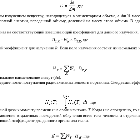
,где
м излучением веществу, находящемуся в элементарном объеме, а
dm
¾
масс
полной энергии, переданной объему, деленной на массу этого объема. В е
енная на соответствующий взвешивающий коэффициент для данного излучения,
Н
=
W
×
D
,
где
T,R
R
T,R
й коэффициент для излучения
R
. Если поле излучения состоит из нескольки
.
иальное наименование зиверт (Зв).
едшее после поступления радиоактивных веществ в организм. Ожидаемая эффек
,где
тной дозы к моменту времени
t
на орган или ткань
Т
. Когда
t
не определено, то е
кновения отдаленных последствий облучения всего тела человека и отдельн
ющий коэффициент для данного органа или ткани:
, где