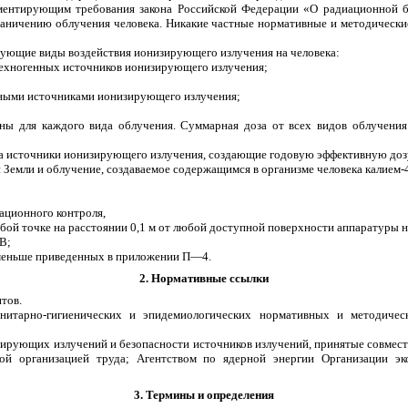
ментирующим требования закона Российской Федерации «О радиационной б
раничению облучения человека. Никакие частные нормативные и методичес
дующие виды воздействия ионизирующего излучения на человека:
 техногенных источников ионизирующего излучения;
ными источниками ионизирующего излучения;
ы для каждого вида облучения. Суммарная доза от всех видов облучения
а источники ионизирующего излучения, создающие годовую эффективную дозу 
и Земли и облучение, создаваемое содержащимся в организме человека калием-
ационного контроля,
бой точке на расстоянии 0,1 м от любой доступной поверхности аппаратуры н
В;
х меньше приведенных в приложении П—4.
2. Нормативные ссылки
тов.
итарно-гигиенических и эпидемиологических нормативных и методическ
ирующих излучений и безопасности источников излучений, принятые совмест
 организацией труда; Агентством по ядерной энергии Организации экон
3. Термины и определения