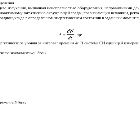
деления.
го излучения, вызванная неисправностью оборудования, неправильными де
адиоактивному загрязнению окружающей среды, превышающим величины, регл
радионуклида в определенном энергетическом состоянии в заданный момент вре
, где
гетического уровня за интервал времени
dt
. В системе СИ единицей измерени
счете эквивалентной дозы
фективной дозы