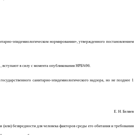
нитарно-эпидемиологическом нормировании», утвержденного постановлением
, вступают в силу с момента опубликования НРБ
¾
96.
 государственного санитарно-эпидемиологического надзора, но не позднее 1
Е. Н. Беляев
(или) безвредности для человека факторов среды его обитания и требования