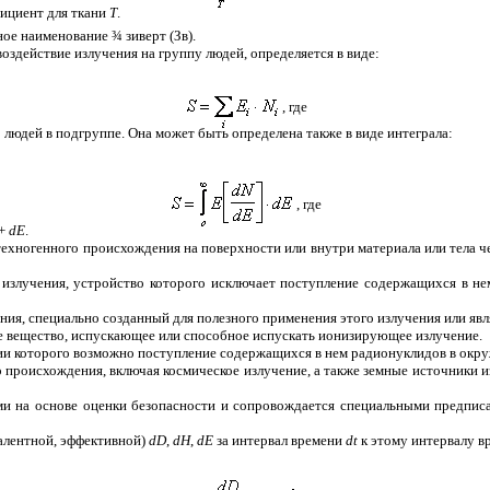
ициент для ткани
Т
.
ьное наименование
¾
зиверт (Зв).
здействие излучения на группу людей, определяется в виде:
, где
 людей в подгруппе. Она может быть определена также в виде интеграла:
, где
 +
d
Е
.
хногенного происхождения на поверхности или внутри материала или тела чел
злучения, устройство которого исключает поступление содержащихся в не
ия, специально созданный для полезного применения этого излучения или я
е вещество, испускающее или способное испускать ионизирующее излучение.
ии которого возможно поступление содержащихся в нем радионуклидов в окр
происхождения, включая космическое излучение, а также земные источники 
и на основе оценки безопасности и сопровождается специальными предпи
алентной, эффективной)
dD
,
dH
,
dE
за интервал времени
dt
к этому интервалу в