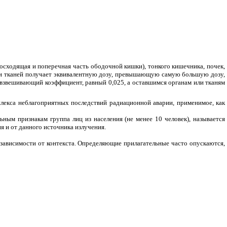
восходящая и поперечная часть ободочной кишки), тонкого кишечника, почек,
или тканей получает эквивалентную дозу, превышающую самую большую дозу,
взвешивающий коэффициент, равный 0,025, а оставшимся органам или тканям
лекса неблагоприятных последствий радиационной аварии, применимое, как
ным признакам группа лиц из населения (не менее 10 человек), называется
я и от данного источника излучения.
в зависимости от контекста. Определяющие прилагательные часто опускаются,