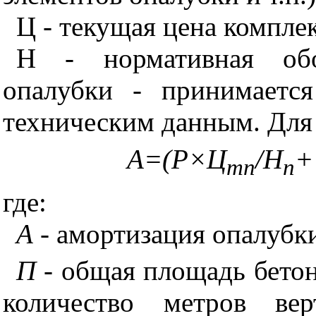
Ц - текущая цена комплек
Н - нормативная обор
опалубки - принимаетс
техническим данным. Для
А=(Р×Ц
/Н
+
тп
п
где:
А
- амортизация опалубки
П
- общая площадь бето
количество метров вер