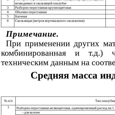
возводимых в скользящей опалубке
3
Разборно-переставная крупнощитовая
4
Объемно-переставная
5
Блочная
6
Скользящая (метров вертикального скольжения)
Примечание.
При применении других мат
комбинированная и т.д.) 
техническим данным на соотв
Средняя масса ин
№ п/п
Тип опалубк
1
Разборно-переставная мелкощитовая, единовременный расход на 1
- для колонн