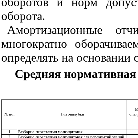
оборотов и норм допус
оборота.
Амортизационные отч
многократно оборачивае
определять на основании
Средняя нормативная
М
№ п/п
Тип опалубки
опал
1
Разборно-переставная мелкощитовая
2
Разборно-переставная мелкощитовая для перекрытий зданий