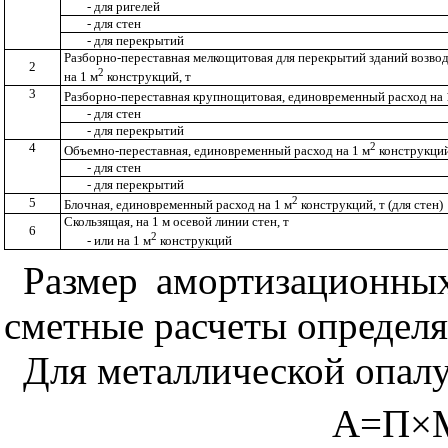
- для ригелей
- для стен
- для перекрытий
Разборно-переставная мелкощитовая для перекрытий зданий возво
2
2
на 1 м
конструкций, т
3
Разборно-переставная крупнощитовая, единовременный расход на 
- для стен
- для перекрытий
4
2
Объемно-переставная, единовременный расход на 1 м
конструкций
- для стен
- для перекрытий
2
5
Блочная, единовременный расход на 1 м
конструкций, т (для стен)
Скользящая, на 1 м осевой линии стен, т
6
2
- или на 1 м
конструкций
Размер амортизационны
сметные расчеты определя
Для металлической опалу
А=П×М