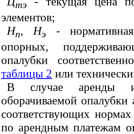
Ц
- текущая цена п
тэ
элементов;
Н
, Н
- нормативна
п
э
опорных, поддерживаю
опалубки соответствен
таблицы 2
или технически
В случае аренды ин
оборачиваемой опалубки 
соответствующих нормах
по арендным платежам о