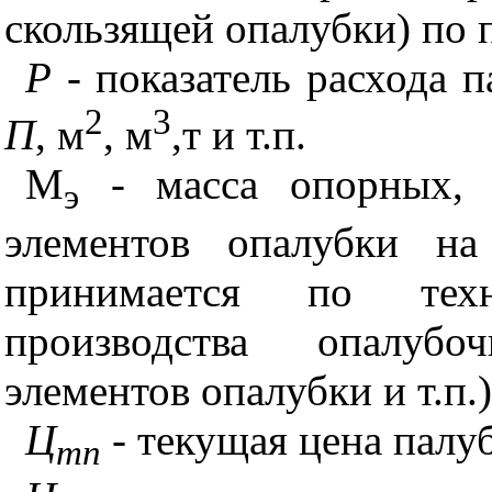
скользящей опалубки) по
Р
- показатель расхода 
2
3
П
, м
, м
,т и т.п.
М
- масса опорных, 
э
элементов опалубки на
принимается по тех
производства опалубо
элементов опалубки и т.п.)
Ц
- текущая цена палу
тп