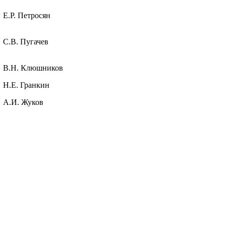
Е.Р. Петросян
С.В. Пугачев
В.Н. Клюшников
H
.
E
.
Гранкин
А.И. Жуков