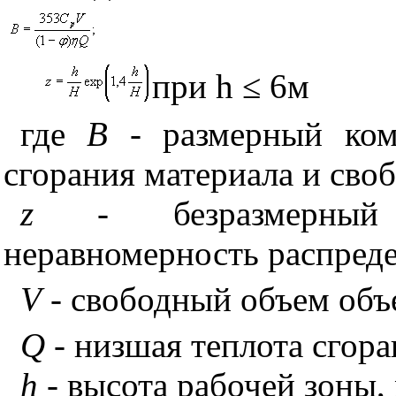
при
h
≤ 6м
где
В
- размерный комп
сгорания материала и сво
z
- безразмерный 
неравномерность распред
V
- свободный объем объ
Q
- низшая теплота сгор
h
- высота рабочей зоны, 