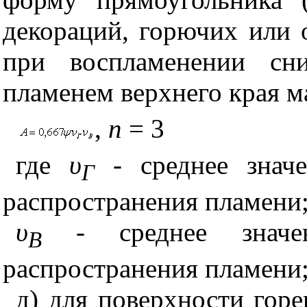
декораций, горючих или 
при воспламенении сн
пламенем верхнего края м
,
n
= 3
где
υ
- среднее значе
Г
распространения пламени
υ
- среднее значен
В
распространения пламени
д) для поверхности го